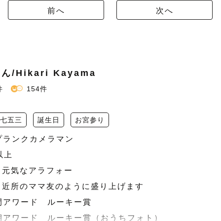
前へ
次へ
/Hikari Kayama
件
154件
七五三
誕生日
お宮参り
プランクカメラマン

上

る元気なアラフォー

、近所のママ友のように盛り上げます

年間アワード　ルーキー賞

四半期アワード　ルーキー賞（おうちフォト）
