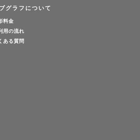
ブグラフについて
影料金


利用の流れ
くある質問
す。

スタジオでの撮影もし