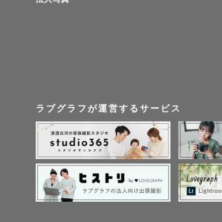
クスッと笑えるような
が大好きで得意です☺
『写真を残したい』『
その想いごと記録して
ラブグラフが運営するサービス
ストロボやLEDも所
大人数の撮影も慣れてお
【　得意ジャンル　】