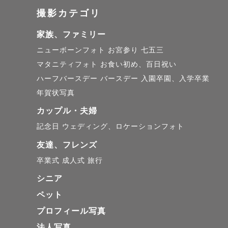
撮影カテゴリ
家族、ファミリー
はじめまして！ひかり
ニューボーンフォト
お宮参り
七五三
マタニティフォト
お食い初め、百日祝い
人の一瞬の表情、眼差
ハーフバースデー
バースデー
入園卒園、入学卒業
年賀状写真
他にもスクールフォト
カップル・夫婦
記念日
ウェディング、ロケーションフォト
ており、瞬発力は鍛え
友達、フレンズ
卒業式
成人式
旅行
カメラを意識した目線
シニア
ペット
家族や大切な人へ向け
プロフィール写真
声が聴こえてきそうな
法人写真