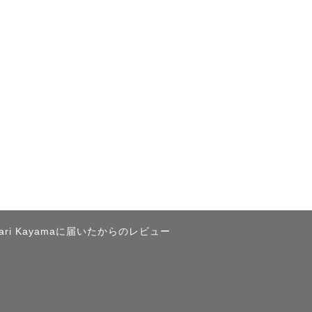
ねからのご依頼はシステ
kari Kayamaに届いたからのレビュー
いのでお顔に強い影が