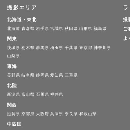
撮影エリア
ラ
北海道・東北
撮
と申します。気軽に「ひーさん」って呼んでください。
北海道
青森県
岩手県
宮城県
秋田県
山形県
福島県
ご
よ
関東
しを切り撮ることが楽しくてずっとカメラを握っていま
茨城県
栃木県
群馬県
埼玉県
千葉県
東京都
神奈川県
山梨県
(幼稚園、保育園、小学校)の撮影、キッズ向けフォト
東海
られております📸子どもが大好きです☺︎

長野県
岐阜県
静岡県
愛知県
三重県
北陸
新潟県
富山県
石川県
福井県
のある写真より

関西
滋賀県
京都府
大阪府
兵庫県
奈良県
和歌山県
た何気ない表情を切り取った写真

中四国
賑やかな写真
