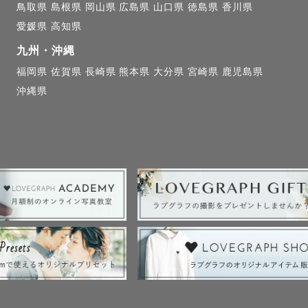
鳥取県
島根県
岡山県
広島県
山口県
徳島県
香川県
オフショット写真

愛媛県
高知県
九州・沖縄


福岡県
佐賀県
長崎県
熊本県
大分県
宮崎県
鹿児島県
沖縄県
撮ってあげたい』を思うこと自体が愛だと思っています
残せるようにシャッターを切っています。

持しておりますので、屋外だけでなく屋内や夜間の撮影も
ります💪


