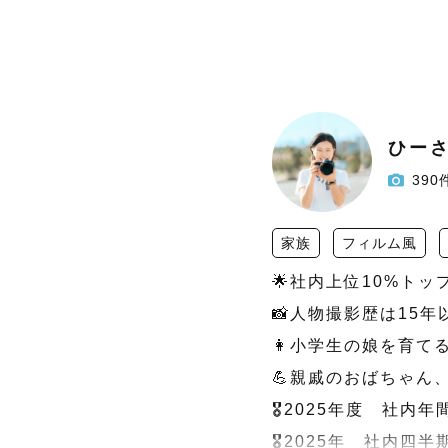
ひーさん
390
家族
フィルム風
🌟社内上位10%トッ
📸人物撮影歴は15年以
👩小学生の娘を育て
💪親戚のおばちゃん
🎖️2025年度　社内
🎖️2025年　社内