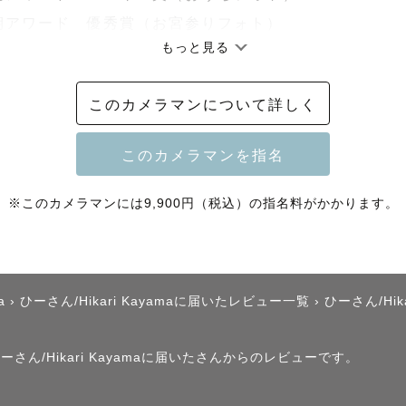
四半期アワード　優秀賞（お宮参りフォト）

もっと見る
動いたします🙇‍♀️

このカメラマンについて詳しく
る方には割引がございます🉐（2026年4月より/みて
※このカメラマンには9,900円（税込）の指名料がかかります。
すめの時間帯☀️

始、午後は15時以降がおすすめです☺︎

a
›
ひーさん/Hikari Kayamaに届いたレビュー一覧
›
ひーさん/Hi
公園が混雑しますので人が写り込みやすく、日差しも強
）

さん/Hikari Kayamaに届いたさんからのレビューです。