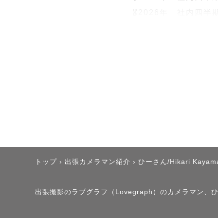
🎖️2026年　社内
指名料は予約時期により変
お写真を公開いただけ
ム上対象外）

☀️屋外での撮影のおす
午前は9時頃までの開
トップ
›
出張カメラマン紹介
›
ひーさん/Hikari Kayam
（お昼前後は神社や
入りやすい時間帯です
出張撮影のラブグラフ（Lovegraph）のカメラマン、ひー