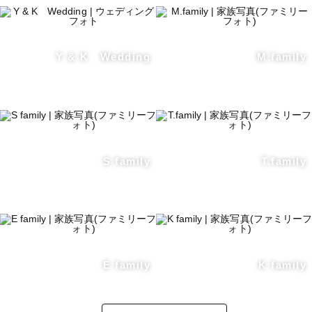
Y & K Wedding
M.family
S family
T.family
E family
K family