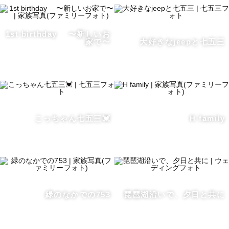
1st birthday 〜新しいお
家で〜
大好きなjeepと七五三
こっちゃん七五三💓
H family
緑のなかでの753
琵琶湖沿いで、夕日と共に