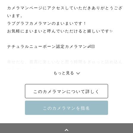
カメラマンページにアクセスしていただきありがとうござ
います。

ラブグラフカメラマンのまいまいです！

お気軽にまいまいと呼んでいただけると嬉しいです✨

ナチュラルニューボーン認定カメラマン👶🏻

幸せだな、最高に楽しいなと思う時間をぎゅっと詰め込ん
でお届けいたします。

もっと見る
当日まで緊張するなとか、こんなことが不安だななどなん
でもご相談ください。

このカメラマンについて詳しく
メッセージを通してお話しし、一緒に解消します！

撮影まで、当日、そして撮影後思い出として振り返った時
もやっぱり楽しかったと思える時間を一緒に作らせてくだ
さい😊
