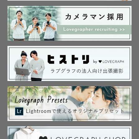
《プレ花嫁様へ》

【ドレス・タキシードについて】

衣装レンタルご希望の場合、100種類以上からお貸出いた
します。

私が所有する衣装ですのでとてもお安くさせていただいて
おります🕊️

◼︎高品質な人気ドレス 20,000円

◼︎タキシード 11,000円

（名古屋市内にてご試着可能です。県外でのご試着は画像
から３点をお選び頂き、撮影当日にお持ちいたします。）

また、メディアに掲載される様な高級ドレス＆タキシード
をお探しの皆様へ
