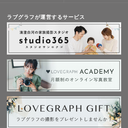
①撮影

撮影地提案、ポージング指示、全てお任せください！

ラブグラフが運営するサービス
ご希望がございましたらお打ち合わせにて伺います♪

②編集

多数メディア掲載経験のある高品質な色味編集をお届けい
たします🎨

クオリティ確保の為に、お写真お急ぎの方は事前にお知ら
せください！

③納品

撮影プランにより枚数が異なります。

目つぶりカット以外のお写真はなるべく全てお渡しいたし
ます🌿

--- オプション ---
