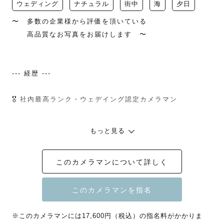
ウェディング
ナチュラル
街中
海
夕日
〜　多数の企業様から評価を頂いている

　　高品質なお写真をお届けします　〜

--- 経歴 ---

🎖 社内最高ランク・ウェデイング認定カメラマン

🎖 3代目MVP賞受賞

もっと見る
💻  SNS総フォロワー ３万人 『まほぉ』で検索🔍

このカメラマンについて詳しく
📖 多数有名メディアへの掲載

　ゼクシィ様、ソフトバンク様、ソニー様、

※このカメラマンには17,600円（税込）の指名料がかかりま
　　ニコン様、積水ハウス様 etc 
