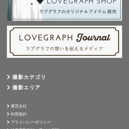
◼︎お洒落な花嫁様に大人気な、『ドレスベネデッタ』様を
66,000円、和装88,000円にてご紹介可能です。

（名駅、栄、心斎橋、表参道、仙台にてご試着可能）

【ご準備について】

◼︎ヘアメイク様（3万円前後）

◼︎花束（高品質造花 5,000円・全7種）

◼︎ロングベール （高品質ベール 1,000円）

のご案内可能です◯

撮影カテゴリ
撮影エリア
また、ご予約後の打ち合わせにて撮影小物のご提案も可能
です💐

運営会社
利用規約
《七五三を迎えられる皆様へ》

プライバシーポリシー