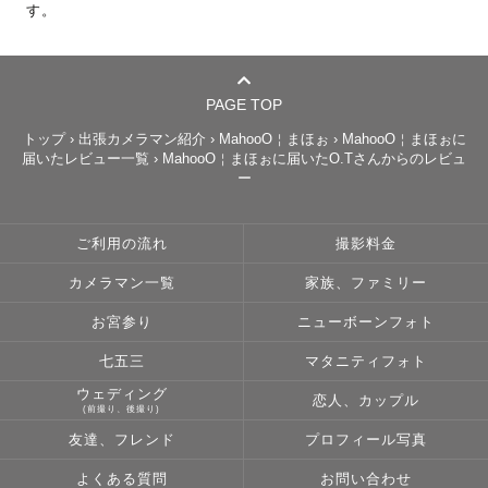
す。
📺 テレビ出演 5回 🎤 

📷 大手ソニー様の公式講師

PAGE TOP
トップ
›
出張カメラマン紹介
›
MahooO￤まほぉ
›
MahooO￤まほぉに
--- 自己紹介 ---

届いたレビュー一覧
›
MahooO￤まほぉに届いたO.Tさんからのレビュ
ー
初めまして！！

東海ラブグラファーのまほぉです。

ご利用の流れ
撮影料金
カメラマン一覧
家族、ファミリー
ガジェット好きが拘りの機材で撮影させて頂きます⚙️

最高品質のお写真をお求めの方は私をご指名ください🕊️

お宮参り
ニューボーンフォト
七五三
マタニティフォト
ウェディング
恋人、カップル
--- 撮影の流れ ---

(前撮り、後撮り)
友達、フレンド
プロフィール写真
撮影 ▶︎ 編集 ▶︎ 納品 となります。

よくある質問
お問い合わせ