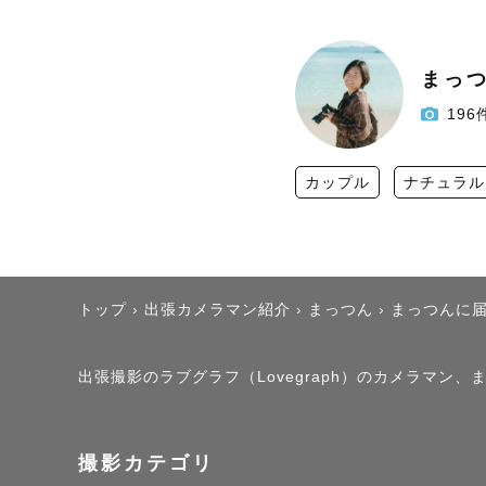
まっ
196
カップル
ナチュラル
トップ
›
出張カメラマン紹介
›
まっつん
›
まっつんに
出張撮影のラブグラフ（Lovegraph）のカメラマン、
撮影カテゴリ