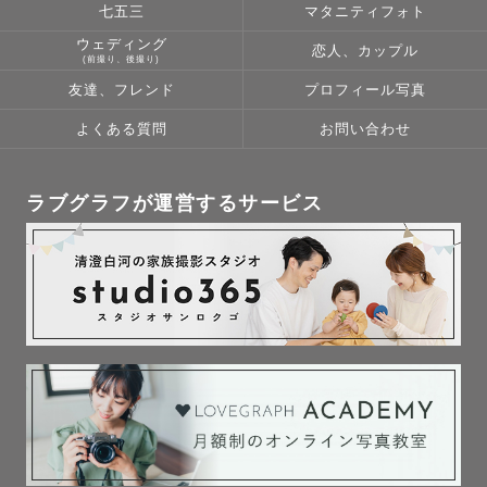
七五三
マタニティフォト
自分を肯定してあげたい、

ウェディング
自分の育った文化を大切にしたい、

恋人、カップル
(前撮り、後撮り)
周りにあるものに感謝を伝えたい。

友達、フレンド
プロフィール写真
理由は何だって大丈夫です、

よくある質問
お問い合わせ
私にその想いをぜひ委ねてください。

その理由や動機を大切に

シャッターを切らせていただきます😌

ラブグラフが運営するサービス
皆様と共に過ごせることに感謝して

写真が繋いでくれたそのご縁を

必ず最高のものにするとお約束します🤝🏻

《私の届ける写真と撮影体験》

「写真を理由、少し特別な私たちを。」

よく、選んでいただく理由に
