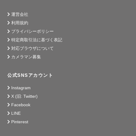
１．撮影・写真に込める想い

運営会社
ーあなたの「今」に、ありったけの愛を

利用規約
プライバシーポリシー
人生の節目にご一緒させていただいたり

特定商取引法に基づく表記
色んな方の日常に飛び込ませていただいたり

その中で私自身も気持ちや想い出を共有できる

対応ブラウザについて
出張撮影というものが大好きで誇りです！

カメラマン募集
たくさんのカメラマンがいる中で

公式SNSアカウント
私に大切なシャッターを任せていただいた方に

どうしても最高の想い出を届けたい。

Instagram
X (旧: Twitter)
一緒にそこにしかないものを噛み締め

Facebook
感動と発見に溢れる時間を過ごしたい。

LINE
カメラマンとゲスト様以上に

Pinterest
いろんな出来事、感情を共有して繋がりたい。
