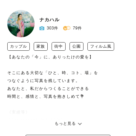
ナカハル
303件
79件
カップル
家族
街中
公園
フィルム風
【あなたの「今」に、ありったけの愛を】

そこにある大切な「ひと、時、コト、場」を

つなぐように写真を残しています。

あなたと、私だからつくることができる

時間と、感情と、写真を抱きしめて💐

《実績等》

💎Lovegraph社内上位10%

もっと見る
　 プラチナランクカメラマン

🏆Lovegraph Quater Award 2024
