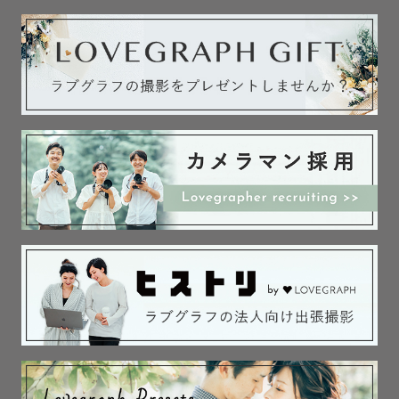
「自然体」という言葉をあげていただきます。

多分それは、私のスタンスが

”写真を撮るためにつくった瞬間を撮る”

ということではなく

”ただそこにある時間に惹かれて撮る”

というものだからかもしれません。

ご希望のカットをお伺いしつつ

「この日、何して過ごしましょう」

という会話をよくします💭

お二人の思い出のお店に行こうか、

お子様が大好きなお絵描きをしようか、

ご夫婦で訪れてた桜を3人で見に行こうか。

飾らなくても、そこにある想い、瞬間

そしてみなさんそのものが素敵です！

でも、カメラマンの私がいるのも事実。
