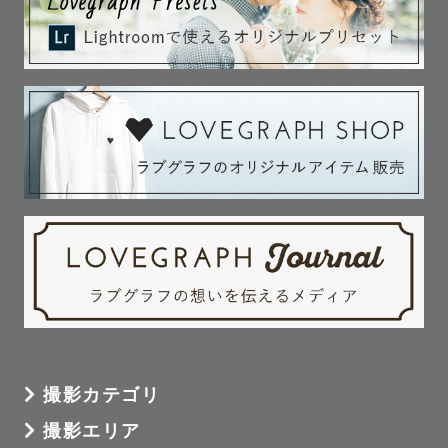
なので

「どんな今、そして想い出を残すか」を

皆様とたくさん考え、一緒に創ります🤝🏻

撮影地、撮影テーマ、何して過ごすかなど

対話の中で色々ご提案させていただきます！

┈┈┈┈┈┈┈┈┈┈┈┈┈┈┈

◆もくじ

１．撮影・写真に込める想い

２．撮影について

３．わたしについて

４．最後に

┈┈┈┈┈┈┈┈┈┈┈┈┈┈┈

撮影カテゴリ
撮影エリア