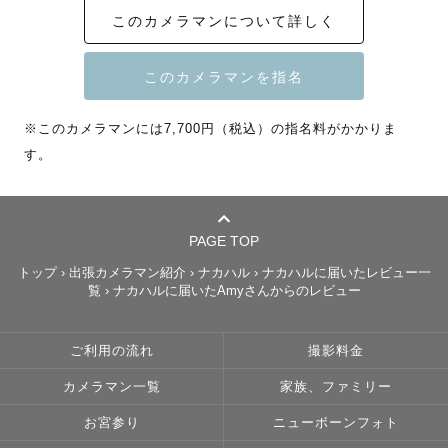
このカメラマンについて詳しく
　 カップル部門優秀賞受賞

　 Lovegraph Quater Award 2026

    最優秀賞、フレンズ部門優秀賞受賞

🎖️Lovegraph Award 2025

※このカメラマンには7,700円（税込）の指名料がかかりま
　  特別賞受賞

す。
🧑🏻‍🏫Lovegraphスクール事業講師担当

💬レビュー平均点数5★★★★★

📸名古屋みなと祭り2024,2025撮影

　 名古屋商店街オープンHP用写真撮影

PAGE TOP
トップ
›
出張カメラマン紹介
›
ナカハル
›
ナカハルに届いたレビュー一
覧
›
ナカハルに届いたAmyさんからのレビュー
《こんな方はぜひお任せください！》

「💭写真を撮る”理由”を大切にしたい方」

ご利用の流れ
撮影料金
カメラマン一覧
家族、ファミリー
写真を通して

最高の想い出を創りたい、

お宮参り
ニューボーンフォト
忘れられない人生の節目を残したい、
