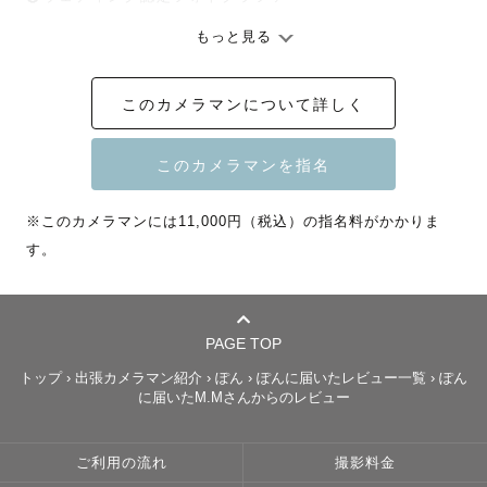
もっと見る
＿＿＿＿＿＿＿＿＿＿＿＿＿＿＿＿＿＿＿＿＿＿

このカメラマンについて詳しく
これまで700組以上のご家族やカップル、1500人以上のお
子さまを撮影してきました。

お気軽に「ぽんちゃん」と呼んでくださいね。

🇰🇷韓国語対応可能

※このカメラマンには11,000円（税込）の指名料がかかりま
す。
✎︎＿＿＿＿🌻夏＆秋の撮影について🍁＿＿＿＿

●7〜8月について

PAGE TOP
真夏になると太陽の日差しが強いため、10時頃〜15時頃は
トップ
›
出張カメラマン紹介
›
ぽん
›
ぽんに届いたレビュー一覧
›
ぽん
カンカン照りの中での撮影となります。

に届いたM.Mさんからのレビュー
屋外での撮影をお考えの場合は、午前中早めのお時間帯
か、16時ごろ〜日没30分前までの夕方帯が最もおすすめで
ご利用の流れ
撮影料金
す✨
