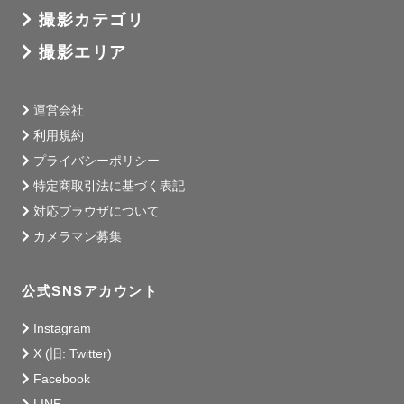
撮影カテゴリ
　“記録”　でもあり　“記憶”　です。

撮影エリア
写真一枚からその時の記憶や空気感が蘇ることが、写真と
いうものの尊さを感じる所以です。

運営会社
私は幼少時、母子家庭で育ちました。小学生の頃に唯一の
利用規約
家族だった母も亡くし、残された写真には自分だけが写っ
プライバシーポリシー
ていて少しの寂しさを感じました。母が撮ってくれていた
特定商取引法に基づく表記
からです。一緒に写っていて欲しかった、心からそう思い
ました。

対応ブラウザについて
カメラマン募集
家族やカップル、友人、ペット、今そばにある存在は当た
り前ではない。

公式SNSアカウント
それを身を持って感じたからこそ、私は『だれかと大切な
存在の、写真を撮る人』になりました。

Instagram
X (旧: Twitter)
家族や友人で集まったときに撮る写真は、撮ってくれてい
Facebook
るその誰かが写らない１枚になると思います。
