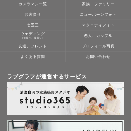
カメラマン一覧
家族、ファミリー
そして何よりおうちでの撮影チャンス！

お宮参り
ニューボーンフォト
室内でも明るい時間が長く、涼しいお部屋で快適に撮影が
七五三
マタニティフォト
できます◎

ウェディング
バースデーフォトなどの特別なイベントはもちろんのこ
恋人、カップル
(前撮り、後撮り)
と、

友達、フレンド
プロフィール写真
なにげない日常の１コマを残すのはいかがですか？🫧

よくある質問
お問い合わせ
気づけばどんどん過ぎていく時間の中で、

今あたりまえに過ごしているその日々こそが最も尊いもの
ラブグラフが運営するサービス
かもしれません。

絵本を読んであげたり、

一緒にあそんだり、

ごはんをつくったり、

みんなで一緒にいただきますをしたり。

そんな瞬間を家族そろって残してみませんか？
