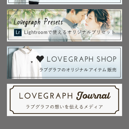
撮影をご検討の方はお早めにご予約されることをおすすめ
いたします。

(真夏以外の屋外撮影の場合)

※11時〜13時の時間帯は太陽が真上にくるため撮影に最も
不向きな時間帯となっております。

午前中は早めの時間帯、午後は夕方ごろが光も和らぎ綺麗
なお写真を撮ることができますのでおすすめです✨

ぜひご参考までに。

※指名料はご予約時期により変動があります。ご理解いた
だけますと幸いです。

✎︎＿＿＿＿写真への想い＿＿＿＿

私にとって写真とは、
