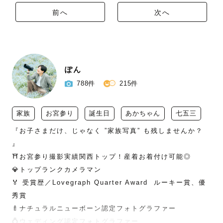
前へ
次へ
ぽん
788件
215件
家族
お宮参り
誕生日
あかちゃん
七五三
『お子さまだけ、じゃなく ”家族写真” も残しませんか？ 
』

⛩お宮参り撮影実績関西トップ！産着お着付け可能◎

💎トップランクカメラマン

🏅 受賞歴／Lovegraph Quarter Award  ルーキー賞、優
秀賞

🍼ナチュラルニューボーン認定フォトグラファー

💍ウェディング認定フォトグラファー
