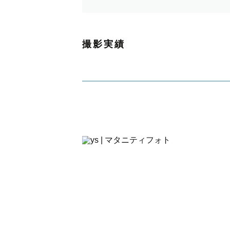
今まで沢山のお子さまと関わった経
撮影実績
＊ウェディングフォトを撮っていた
私自身ウェディングフォトを撮って
角の写真や種類などを自分の経験を
趣味：音楽鑑賞・ライブ鑑賞・夢の国
﹡˖˟༝˖˟˖˟   出張可能エリア  ﹡˖˟༝˖˟˖
京都・滋賀・大阪で撮影しておりま
⚠️公共交通機関での移動となるた