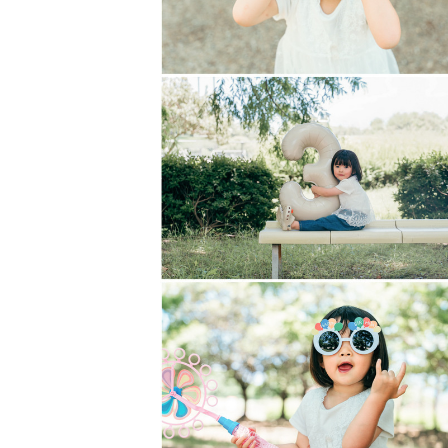
﹡˖˟༝˖˟˖˟   小物の貸し出し  ﹡˖˟༝˖˟˖
原則お客様でご用意していただいて
い。
﹡˖˟༝˖˟˖˟   写真への思い  ﹡˖˟༝˖˟˖˟
私は小さい頃から父が残してくれて
り、時間が経って忘れかけていたこ
大人になった今でもよく見ています
私は皆さんの思い出になるような、
写真をお届けしたいです🕊