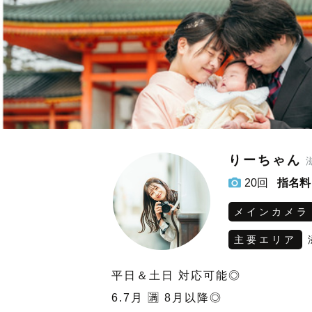
りーちゃん
20回
指名料
メインカメラ
主要エリア
平日＆土日 対応可能◎
6.7月 🈵 8月以降◎