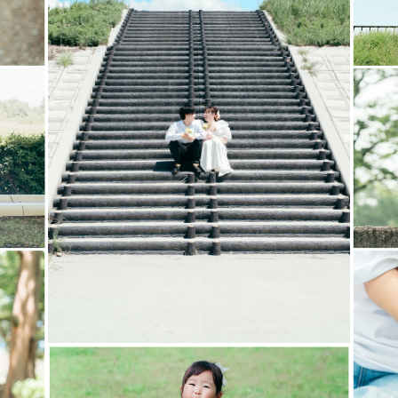
˟
おりますが、所有しているものについては貸し出し可
いた自分のアルバムを見るのが好きで、家族や友達と
とを思い出したりしていました📕
。
数年経って見返した時に愛おしくなるような、楽しか