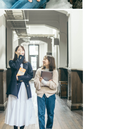
🌟
ください✉️↓↓