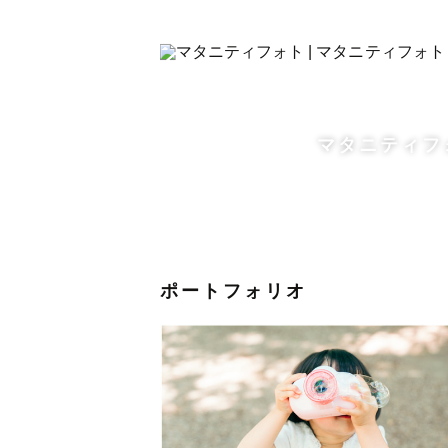
⚠️交通費が往復3000円を超え
ご依頼をいただいてからご相談の上
3000円未満の場合は交通費は発生
マタニティフ
﹡˖˟༝˖˟˖˟　撮影許可について  ﹡˖˟༝˖˟
Lovegraphでの撮影は商用撮
料、入園料、拝観料が必要な場合は
撮影地の許可申請がわからない場合
ポートフォリオ
﹡˖˟༝˖˟˖˟   お打ち合わせについて  ﹡˖
事前のお打ち合わせは基本的に私の
電話でのお打ち合わせもさせていた