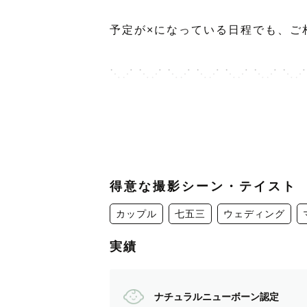
予定が×になっている日程でも、ご
⋱⋰ ⋱⋰ ⋱⋰ ⋱⋰ ⋱⋰ ⋱⋰ ⋱⋰
カメラマンページをご覧いただきあ
関西Lovegrapherのりーちゃんと
"りーちゃん"と気軽に呼んでいた
得意な撮影シーン・テイスト
カップル
七五三
ウェディング
﹡˖˟༝˖˟˖˟   わたしについて  ﹡˖˟༝˖˟˖
実績
＊保育士経験あり
＊大学にて教育を学び、保育士資格
＊キッズフォトスタジオでの勤務経
ナチュラルニューボーン認定