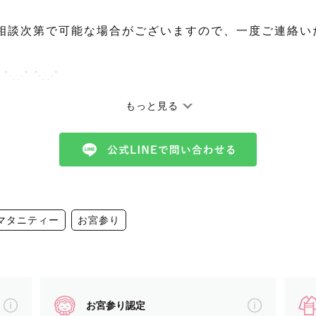
相談次第で可能な場合がございますので、一度ご連絡い
 ⋱⋰ ⋱⋰
もっと見る
りがとうございます✩︎⡱
申します🧸
だけると嬉しいです♩
マタニティー
お宮参り
˟
・幼稚園教諭免許・小学校教諭免許あり
験あり
お宮参り認定