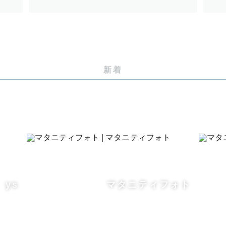
験があるので、お子さま撮影はぜひお任せください🌈
だいた経験あり
新着
いただいたり、結婚式を挙げた経験があるので、SNSや
踏まえてご提案させていただきます💐
に行くことです🏰🐭
˟
ys
マタニティフォト
す。
め、上記エリアであってもご依頼をお受けできない場合