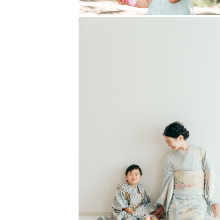
記念となる特別な1日も、何気ない
﹡˖˟༝˖˟˖˟    最後に    ﹡˖˟༝˖˟˖˟
素敵な思い出になるように心を込め
撮影でお会い出来る日を心より楽し
ご相談やご依頼前に気になることがご