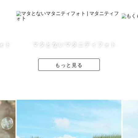
る場合、追加で交通費・出張費をゲスト様にご負担いただく
、算出いたします。
しません。
ォト
マタとないマタニティフォト
˖˟
影になるため、事前に撮影地への許可申請をお客様にお願
もっと見る
お客様でご負担いただいておりますので、あらかじめ
や、ご不明点がある場合は遠慮なくご相談ください🙌
˟༝˖˟˖˟
カメラマン公式LINEにてやり取りさせていただいてお
だきますので、お気軽にお申し付けください。