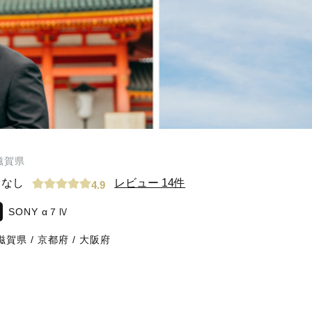
滋賀県
なし
レビュー 14件
4.9
SONY α７Ⅳ
滋賀県
/
京都府
/
大阪府