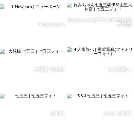
れみちゃん七五三@伊勢山皇
T Newborn
大神宮
大桟橋 七五三
４人家族へ
七五三
S＆J 七五三