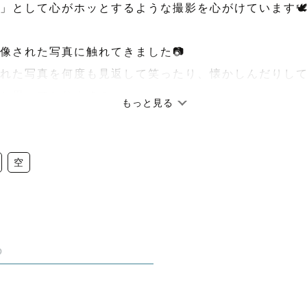
」として心がホッとするような撮影を心がけています
像された写真に触れてきました📷
れた写真を何度も見返して笑ったり、懐かしんだりし
と思っております☺️
もっと見る
間をカタチにしてみませんか？
間を写真に残させてください！
空
がございます。撮影に関することやちょっとした些細な
め