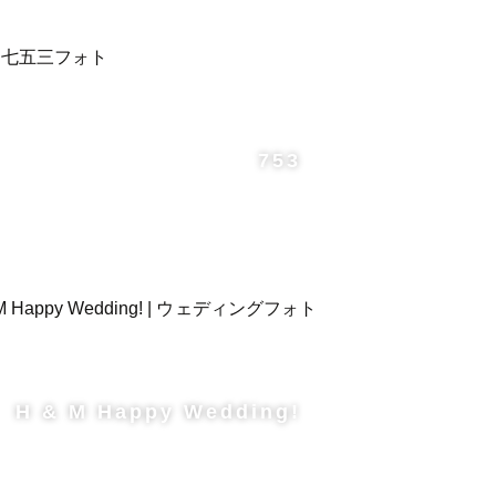
753
H & M Happy Wedding!