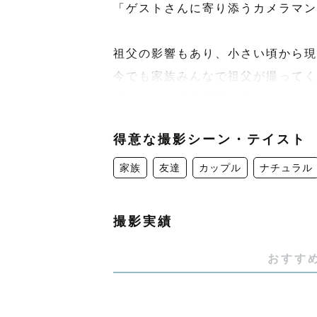
「ゲストさんに寄り添うカメラマン
祖父の影響もあり、小さい頃から現
今でも家族みんなで祖父が撮ってく
てもホッとする写真を残したいな、
得意な撮影シーン・テイスト
かげがえのない、今しかないその瞬
ぜひ、みなさんの幸せな思い出の瞬
家族
友達
カップル
ナチュラル
心よりお待ちしております🙇🏻‍♀️
撮影実績
予定日が×でも撮影可能となる場合
おすす
【得意なジャンル】
空を背景にした写真が得意です☁️