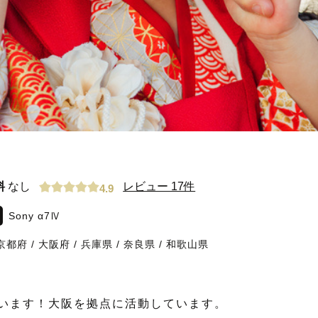
料
なし
レビュー 17件
4.9
Sony α7Ⅳ
京都府
/
大阪府
/
兵庫県
/
奈良県
/
和歌山県
言います！大阪を拠点に活動しています。