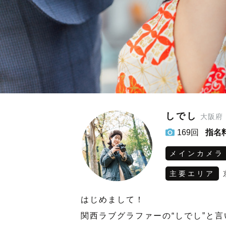
しでし
大阪府
169回
指名
メインカメラ
主要エリア
はじめまして！
関西ラブグラファーの“しでし”と