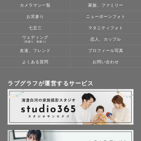
す。

カメラマン一覧
家族、ファミリー
お宮参り
ニューボーンフォト
　撮影に関するご要望については何なりとお申し付けくだ
さい。ご要望の100パーセント実現はお約束できません
七五三
マタニティフォト
が、実現にむけた「200パーセントの努力」をお約束いた
ウェディング
恋人、カップル
(前撮り、後撮り)
します。

友達、フレンド
プロフィール写真
　現役最年長LoveGrapherとしての経験とスキルを最大限
よくある質問
お問い合わせ
に発揮して、ゲスト様には今までに経験されたことのない
「楽しい撮影体験」をお届けしたいと思っています。

ラブグラフが運営するサービス
🚃🚃🚃🚃🚃「鉄ちゃん」の親御様へお知らせ!! 🚃🚃🚃🚃🚃

このたび「ファミ鉄写真（ファミリー鉄道写真）」のご依
頼を、積極的に承ることになりました。

「駅で電車と一緒に撮りたい！」「運転席の近くで撮りた
い！」「踏切をバックにピースしたい！」....。
