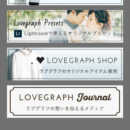
ても感動しました。

　　また出張カメラマンさんをお願いすることがあった
ら、迷わずにタケちゃんにお願いしたいです。

　💛すみません。長男がどうしてもお礼を言いたいと言う
ので、動画を送らせていただきます

　「本当に楽しかったな～」って写真見るたびに呟いてい
ます。親としても驚くくらい...笑

　タケちゃんからのメッセージに、ニコっとはにかんでい
ました。

　ありがとうございました。

　💛こんにちは☀️　いただいたお写真、拝見しました。ど
れも素敵で、あたたかく、子らの性格も成長も感じられ
て、嬉しいです！✨遠方のじぃじ、ばぁばも「ええ写真や
ね〜💓」と、早速 スマホの待ち受けにしたそうです(笑)

　長女は今日も、「あーちゃんは、2歳で元気！」と言いな