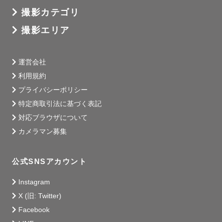
がら公園を走り回っていました😆本当に、素敵な時間と思
撮影カテゴリ
い出を、ありがとうございました❣️

撮影エリア
　💛お忙しい中迅速にご対応いただきありがとうございま
す。先ほど家族で確認し、ホッコリしました！全て素敵な
運営会社
お写真で、見ると撮影の時の記憶が蘇るような作品で本当
利用規約
に気に入っております、ありがとうございました！

プライバシーポリシー
　家族で話し合って写真は非公開を選択させていただきま
特定商取引法に基づく表記
した。申し訳ございません。少しでもお力になれればと、
対応ブラウザについて
レビューとアンケートは回答させていただきました！

カメラマン募集
　次回の撮影予定は次男の七五三の撮影なので、2年後にな
りますが、ご縁がありましたらまたぜひお願いしたいと思
公式SNSアカウント
っております。本当にありがとうございました！

Instagram
　💛写真を早速確認させていただきました！　プロの写真
X (旧: Twitter)
はすごいですね。綺麗なのはもちろんですが、あの短時間
Facebook
で色々なことがあったなと思い出せる1枚1枚でした☺️
