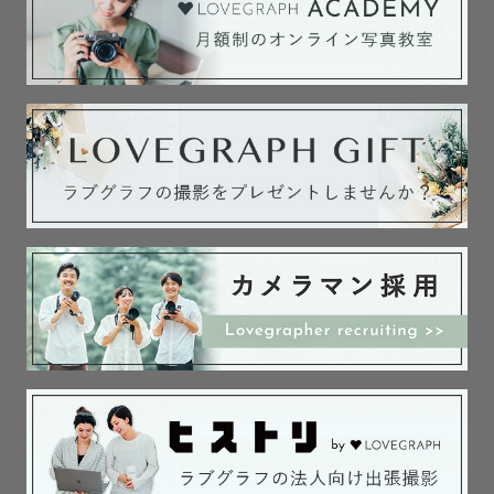
そんなご要望をお持ちの鉄ちゃんファミリー様、鉄道写真
歴15年以上のタケちゃんにお任せください。

まずはお気軽にご相談・お問い合わせを、下記の「公式
LINEで問い合わせる」からどうぞ。お待ちしています。

🚅🚅🚅🚅 電車が好きな子、大集合～!! 🚅🚅🚅🚅🚅🚅🚅🚅

　最後にゲスト様からいただいたさまざまなお声を、抜粋
して紹介させていただきます。

　💛撮影前から色々な要望を聞いてもらったり、撮影場所
の許可などのアドバイスをしていただき、子どもの発熱で
撮影が延期になった時も優しい言葉を掛けてくださいまし
た。

　　当日は天候も微妙な中、子供5人の撮影がなかなか息が
合わずにスムーズとは言えない環境でしたが、出来上がっ
た写真は全くその事を思い出さないような仕上がりで、と