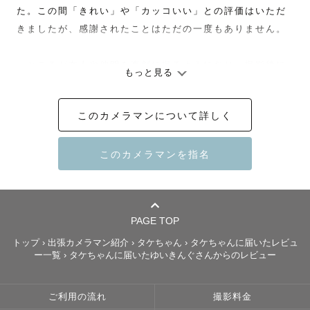
た。この間「きれい」や「カッコいい」との評価はいただ
きましたが、感謝されたことはただの一度もありません。

　ところが友人や仲間を真剣に撮るようになり、撮影後に
もっと見る
必ず言われる言葉が「ありがとう」でした。

このカメラマンについて詳しく
　人様から感謝の言葉をいただけるスキルが自分にもある
んだ、ということを知ったときに、「それだったらカメラ
でこの道を極めてみよう」と決意した次第です。

　ご夫婦やカップル、そしてご家族の撮影をしていて、常
に心掛けていること。それは、貴重なお時間に第三者の自
PAGE TOP
分がお邪魔させていただくのですから、ご家族同士では気
トップ
›
出張カメラマン紹介
›
タケちゃん
›
タケちゃんに届いたレビュ
付きにくかったお互いの魅力を、再発見するお手伝いをさ
ー一覧
›
タケちゃんに届いたゆいきんぐさんからのレビュー
せていただくことです。

ご利用の流れ
撮影料金
　これこそが、カメラマンの最重要な使命だと考えていま