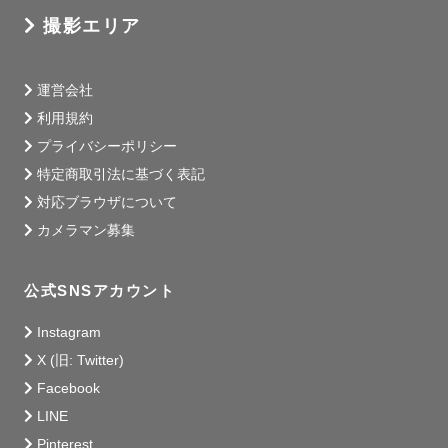
(絶賛三児の子育て中です✊🏻)

撮影エリア
また写真が苦手な方、そうで無い方にもとにかく楽しんで
貰えるような撮影を心がけています♪

運営会社
お話ししながら皆さんにはリラックスして撮影に参加頂け
利用規約
るよう努めております📷

プライバシーポリシー
特定商取引法に基づく表記
【活動エリア】⋰⋱⋰⋱⋰✈︎   

対応ブラウザについて
神奈川中心

カメラマン募集
東京、静岡一部地域

(お気軽にご相談ください♪)

公式SNSアカウント
Instagram
最後に…

X (旧: Twitter)
【私について】⋰⋱⋰⋱⋰✈︎   

Facebook
10年以上勤めていた金融機関を辞め、フリーランスカメラ
LINE
マンとして活動しております📷

Pinterest