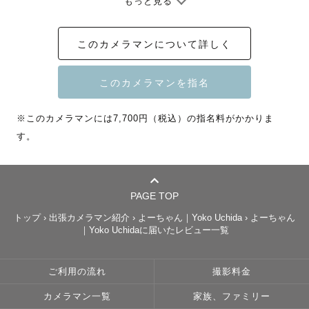
もっと見る
　平日早朝は早めのご相談で

このカメラマンについて詳しく
　対応可能です📷

　日差しが強い今の時期は、

※このカメラマンには7,700円（税込）の指名料がかかりま
　・早朝〜10:00スタート

す。
　・14:00〜日没まで

の撮影を中心にご案内しております☀︎

PAGE TOP
　ご自宅での撮影をご希望の場合は

トップ
›
出張カメラマン紹介
›
よーちゃん｜Yoko Uchida
›
よーちゃん
　お昼前後のお時間も

｜Yoko Uchidaに届いたレビュー一覧
　お気軽にご相談ください🏠

ご利用の流れ
撮影料金
*──────────────*

カメラマン一覧
家族、ファミリー