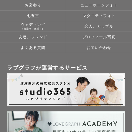
　リピーターさま割引◎

お宮参り
ニューボーンフォト
七五三
マタニティフォト
　現在、リピーターさまの

ウェディング
　指名料は税込4,400円にて

恋人、カップル
(前撮り、後撮り)
　ご案内しておりますᵕ̈*

友達、フレンド
プロフィール写真
　(ご予約後に割引させて

よくある質問
お問い合わせ
　いただきます♪)

*──────────────*

ラブグラフが運営するサービス
初めまして。

数ある中から私のページをご覧いただきましてありがとう
ございます。

関東Lovegrapher  兼 3児の母をしております よーちゃん 
と申します。
