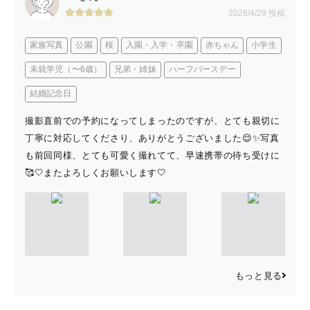
2026/4/29 投稿
家族写真
公園
桜
入園・入学・卒園
赤ちゃん
小学生
未就学児（〜6歳）
兄弟・姉妹
ハーフバースデー
結婚記念日
撮影直前での予約になってしまったのですが、とても親切に
丁寧に対応してくださり、ありがとうございました😌✨写真
も前回同様、とても可愛く撮れてて、早速携帯の待ち受けに
🥰🤍またよろしくお願いします🤍
もっと見る