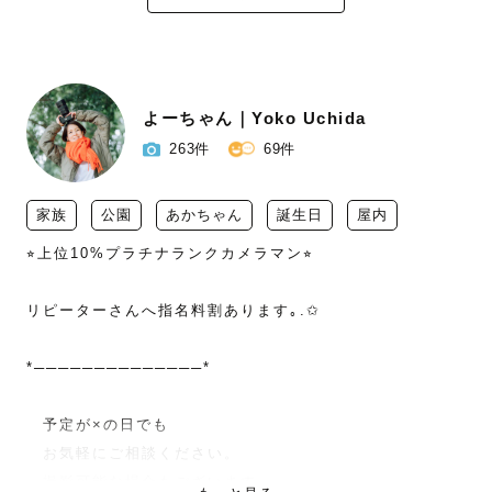
よーちゃん｜Yoko Uchida
263件
69件
家族
公園
あかちゃん
誕生日
屋内
⭐︎上位10%プラチナランクカメラマン⭐︎

リピーターさんへ指名料割あります｡.✩

*──────────────*

　予定が×の日でも

　お気軽にご相談ください。

　撮影可能な場合もございます。
