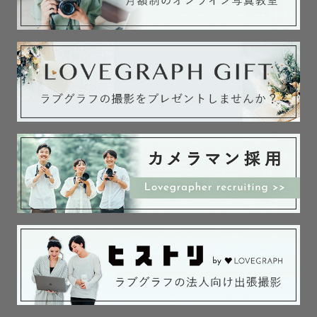
お気軽によーちゃんと呼んでいただけると嬉しいです♥ 

【写真への想い】⋰⋱⋰⋱⋰✈︎   

皆さんはお友達やパートナー、家族と集まって写真を見返
すことありませんか？？

「あの時どうだったけー？この時はこうだったね〜！」

…なんて語りながら写真を見る時間が私は大好きです✨

その時の様子がバーーっと蘇るような一枚。写真を見た瞬
間に、その日の空気や声、感情まで思い出せる。そんなお
写真を残すお手伝いがしたいと心を込めてシャッターを切
っています。

【撮影まで】⋰⋱⋰⋱⋰✈︎   

写真撮るぞ！と決めたものの正直写真が苦手な方もいらっ
しゃるのではないでしょうか？
