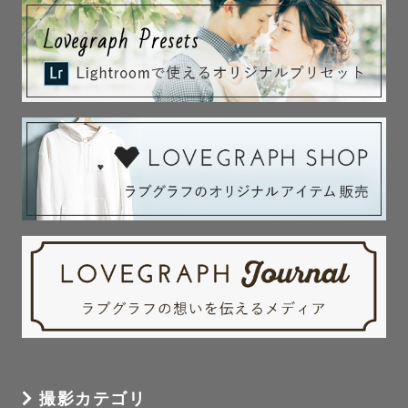
そんな方も含め出来るだけ当日リラックスして来て頂ける
よう事前のヒアリングを丁寧に行っております。

「持ち物っているの？」

「どんな写真になる？」

「どんな服装で行けば良い？」等々

何でもお伝えします！内容お伺いしながらこちらからもた
くさんご提案させて頂きます✎𓂃  

ご一緒に撮影までたくさん楽しいイメージを膨らませて当
日を迎えましょう✨

【撮影当日】⋰⋱⋰⋱⋰✈︎   

小さいお子さまがいる方へどうか安心してお子様との撮影
撮影カテゴリ
をお任せください♪
