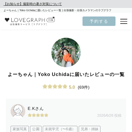
【お知らせ】撮影時の暑さ対策について
よーちゃん｜Yoko Uchidaに届いたレビュー一覧 | 出張撮影・出張カメラマンのラブグラフ
予約する
よーちゃん｜Yoko Uchidaに届いたレビューの一覧
5.0
(69件)
E.Kさん
2026/6/26 投稿
家族写真
公園
未就学児（〜6歳）
兄弟・姉妹