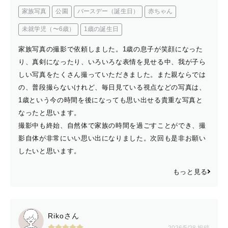
家族写真
公園
バースデー（誕生日）
赤ちゃん
未就学児（〜6歳）
1歳の誕生日
家族写真の撮影で依頼しました。1歳の息子が笑顔になった
り、真剣になったり、いろいろな表情を見せる中、我が子ら
しい写真をたくさん撮っていただきました。また親ならでは
の、普段撮らないけれど、毎日見ている視点などの写真は、
1歳という今の時間を後になっても思い出せる貴重な写真と
なったと思います。
撮影中も終始、自然体で家族の時間を過ごすことができ、撮
影自体が非常にいい思い出になりました。次回も是非お願い
したいと思います。
もっと見る
Rikoさん
2026/5/28 投稿