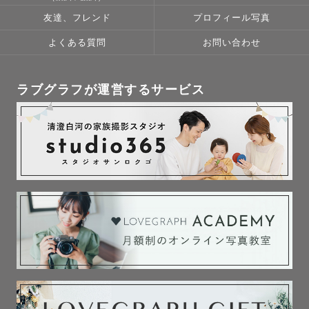
友達、フレンド
プロフィール写真
- - - - - - - - - - - - - - - - - - - - - - - -

よくある質問
お問い合わせ
① 笑顔を届ける写真のはじまり

ラブグラフが運営するサービス
「人を笑顔にする仕事がしたい」

その夢は、小学3年生のときに出会った

ダンスの先生からもらいました✨

テーマパークで踊るその姿は、

見ている人の心をふっと明るくして

笑顔が連鎖していくのがわかりました。

私も“誰かの心をあたためる人”になりたいと

ずっと思っていました。

でも、学生時代は人見知りで

仲間外れにされた経験もあります。

ひとりで泣いた夜に思ったのは、
