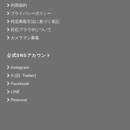
対応できる場合がございます。

利用規約
プライバシーポリシー
ご依頼後はLINEやZOOMでの

特定商取引法に基づく表記
打ち合わせも可能です◎

対応ブラウザについて
カメラマン募集
- - - - - - - - - - - - - - - - - - - - - - - -

公式SNSアカウント
③ 撮影対応エリア

大阪 / 兵庫 / 京都 / 奈良

Instagram
⚠️公共交通機関での移動となります。

X (旧: Twitter)
⚠️交通費が往復3000円以上の場合、

Facebook
別途ご負担いただく場合がございます。

LINE
Pinterest
- - - - - - - - - - - - - - - - - - - - - - - -

④ その他ご案内

■ 撮影許可申請について
