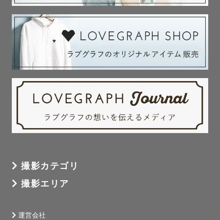
自然な笑顔を引き出していきます。

実際のお声では、

「自然体でいられた」

「元気と幸せをもらえた」

「私ってこんなに笑うんだ！」

といただきました。

——この笑顔の連鎖こそが、

私の原動力です。

- - - - - - - - - - - - - - - - - - - - - - - -

撮影カテゴリ
② 撮影について

撮影エリア
撮影が本業のため、

平日・土日問わずご依頼可能です。

⚠️スケジュールが×や△の日でも

運営会社