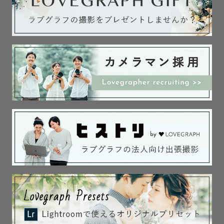
「人を置いてけぼりにしない人でいたい」

という強い願いでした。

そんな私が出会ったのが「カメラ」📸

父の一眼で桜を撮ったとき、

世界が彩って見えて胸が熱くなりました。

友達を撮って写真を渡したとき

驚くほど喜んでくれて...

その笑顔を見た瞬間、気付いたんです。

「あ、これが私のやりたかったことだ」と。

だから私が大切にしているのは

「笑顔の時間を一緒につくること」💐

📷 笑いたいのにぎこちなくなる方へ

📷 笑顔なのに心が映らない方へ

私がまず笑顔でいることで、
