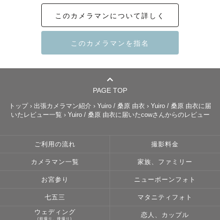
　　『　Yuiro　』 と申します！

このカメラマンについて詳しく
前職はカメラ会社で勤務📸

年間150件以上の撮影を担当しました。

・挙式・披露宴の当日撮影

・洋装・和装の前撮り

・ナイトウェディング撮影

PAGE TOP
・成人式前撮り

トップ
›
出張カメラマン紹介
›
Yuiro / 桑原 由衣
›
Yuiro / 桑原 由衣に届
・スクールフォト

いたレビュー一覧
›
Yuiro / 桑原 由衣に届いたcowさんからのレビュー
- - - - - - - - - - - - - - - - - - - - - - - -

ご利用の流れ
撮影料金
もくじ🌿

カメラマン一覧
家族、ファミリー
① 笑顔を届ける写真のはじまり

お宮参り
ニューボーンフォト
② 撮影について

③ 撮影対応エリア

七五三
マタニティフォト
④ その他ご案内

ウェディング
恋人、カップル
(前撮り、後撮り)