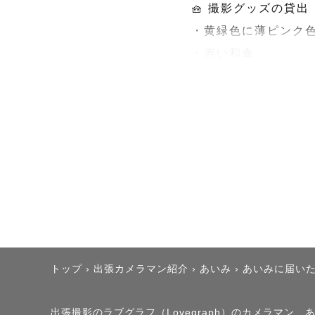
🧺 撮影グッズの貸出

・黄緑色に薄ピンク色
・赤い和傘

🏷️ 指名料について

季節により変動いたし
🗣️ 自己紹介

✨ご覧いただきありが
トップ
›
出張カメラマン紹介
›
あいみ
›
あいみに届い
はじめまして！

ラブグラフカメラマン
出張撮影のラブグラフ（Lovegraph）のカメラマン