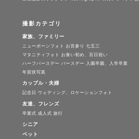
柔らかい光に包まれた
また、人見知りな方、
撮影カテゴリ
お子さまが撮影に退
雰囲気作りを心がけて
家族、ファミリー
ニューボーンフォト
お宮参り
七五三
📸 得意なシーン・テ
マタニティフォト
お食い初め、百日祝い
＊ナチュラルニューボ
ハーフバースデー
バースデー
入園卒園、入学卒業
年賀状写真
＊お子さんのお誕生日
＊日常を優しく切り撮
カップル・夫婦
記念日
ウェディング、ロケーションフォト
＊温かい、優しい色味
＊夜景、スタジオで
友達、フレンズ
卒業式
成人式
旅行
シニア
ペット