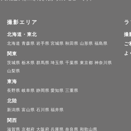
写真やファミリーフォトを得意としています🌼

お子さまの撮影に不安がある親御さんはぜひ一度ご相談く
撮影エリア
ラ
屈してしまうことのないようコミュニケーションや距離
います♪

北海道・東北
撮
北海道
青森県
岩手県
宮城県
秋田県
山形県
福島県
ご
イスト

よ
関東
ーンフォト

茨城県
栃木県
群馬県
埼玉県
千葉県
東京都
神奈川県
や七五三

山梨県
った写真

東海
、光が綺麗な写真ならお任せ下さい！

長野県
岐阜県
静岡県
愛知県
三重県
の撮影も対応可能です
北陸
新潟県
富山県
石川県
福井県
関西
滋賀県
京都府
大阪府
兵庫県
奈良県
和歌山県