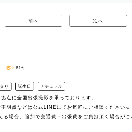
前へ
次へ
み
件
81件
参り
誕生日
ナチュラル
を拠点に全国出張撮影を承っております。

不明点などは公式LINEにてお気軽にご相談ください☺️

超える場合、追加で交通費・出張費をご負担頂く場合がご