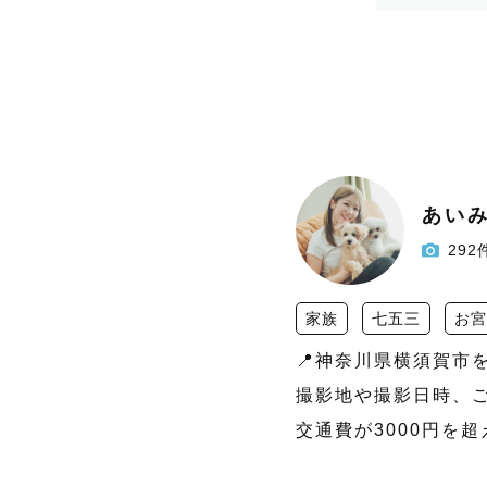
あい
292
家族
七五三
お宮
📍神奈川県横須賀市
撮影地や撮影日時、ご
交通費が3000円を