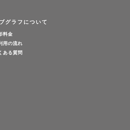
ださい💭

ブグラフについて
感を大事にして楽しい
影料金
利用の流れ
くある質問