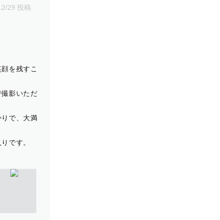
12/29 投稿
笑顔を残すこ
で撮影いただ
かりで、大満
入りです。