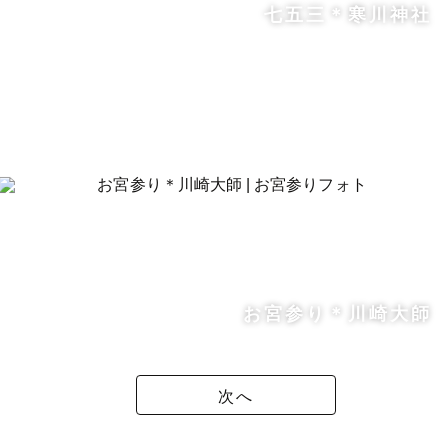
七五三＊寒川神社
お宮参り＊川崎大師
次へ