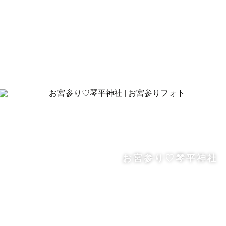
お宮参り♡琴平神社