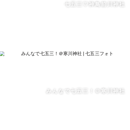
七五三♡神鳥前川神社
みんなで七五三！＠寒川神社