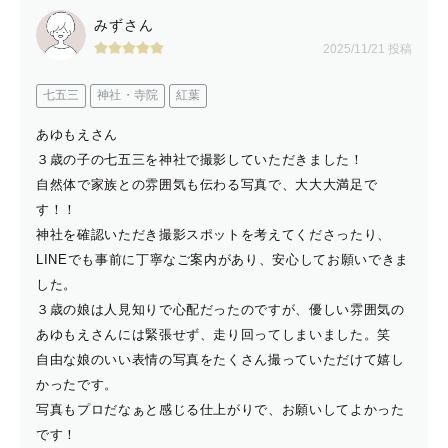
みずさん
2025/11/21 投稿
七五三
神社・寺院
紅葉
あゆもえさん
３歳の子の七五三を神社で撮影していただきました！
自然体で家族との雰囲気も伝わる写真で、大大大満足で
す！！
神社を確認いただき撮影スポットを考えてくださったり、
LINEでも事前に丁寧なご案内があり、安心してお願いできま
した。
３歳の娘は人見知りで心配だったのですが、優しい雰囲気の
あゆもえさんには緊張せず、走り回ってしまいました。笑
自由な娘のいい表情の写真をたくさん撮っていただけて嬉し
かったです。
写真もプロだなぁと感じる仕上がりで、お願いしてよかった
です！