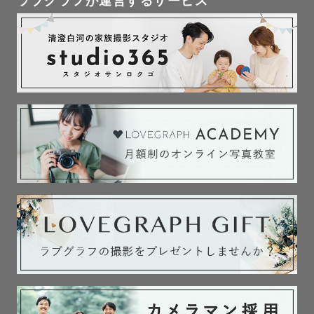
ラブグラフが運営するサービス
はたくさんあるけど、家族みんなで写っている写真が全然
ない…と思っている方も多いのではないでしょうか？（私
も犬を飼っておりますが、一緒に写っている写真はほとん
どないです…）ぜひペットとの日常を残すお手伝いをさせ
てください！

その他のジャンルもぜひおまかせください🌱

✏️撮影前の事前打ち合わせについて✏️

LINEで「どんな写真を撮りたいか」など打ち合わせさせて
頂きます！

「初めての撮影で不安…」「どんなカメラマンか話してみ
たい…」などありましたら、

事前にお電話やZOOMのオンラインでお話しすることも可