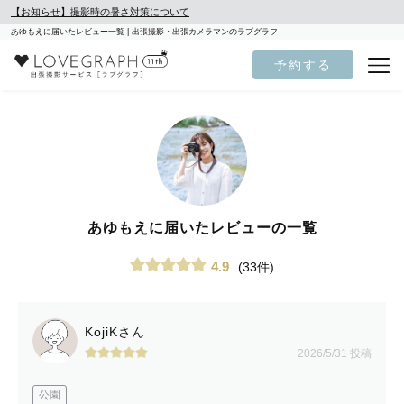
【お知らせ】撮影時の暑さ対策について
あゆもえに届いたレビュー一覧 | 出張撮影・出張カメラマンのラブグラフ
予約する
あゆもえに届いたレビューの一覧
4.9
(33件)
KojiKさん
2026/5/31 投稿
公園