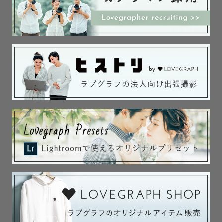
能です◎

不安や疑問を一緒に解決して、最高な思い出を作りましょ
う！

 🌿撮影可能エリアについて 🌿

東京都 / 埼玉県  / 千葉県  を中心に活動しております。

全国各地、ご依頼いただければ駆けつけますが、上記以外
のエリアにつきましては、

ご予約前に一度お問い合わせいただきますようお願い致し
ます 。

（ 遠方の場合、併せて交通費についてのご案内もさせて頂
きます。）
