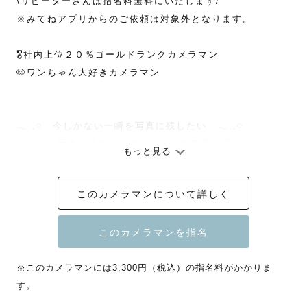
\リピーターさんは指名料無料にいたします/

※みてねアプリからのご依頼は対象外となります。

🎖社内上位２０％ゴールドランクカメラマン

🐶ワンちゃん大好きカメラマン

𓂃 𓈒𓏸　今しかない一瞬を写真に残したい　𓂃 𓈒𓏸

＊いつか写真を見返した時にあの頃の風景が蘇る…そんな
もっと見る
写真を残します＊

このカメラマンについて詳しく
カメラ目線のきめた写真だけでなく、普段の皆さんの様子
「ありのまま」を残すことを心がけています。

もちろんこんな写真が撮りたい！には必ずお応えします！

撮影の時間も素敵な思い出になるように一緒に楽しみまし
※このカメラマンには3,300円（税込）の指名料がかかりま
ょう🌷

す。