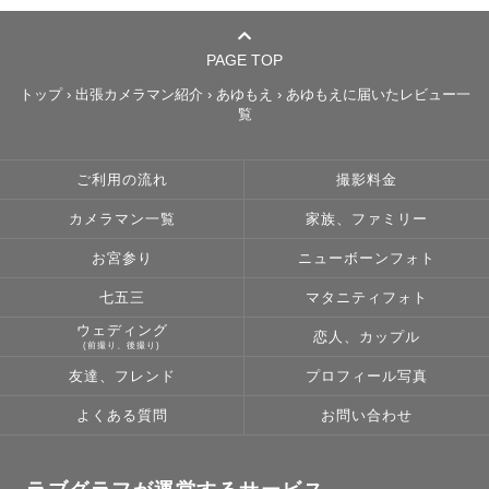
PAGE TOP
📷私との撮影について

トップ
›
出張カメラマン紹介
›
あゆもえ
›
あゆもえに届いたレビュー一
覧
＊ウエディング撮影…2人の空気感を大切に自然体に撮影す
ることを心がけています。こんな雰囲気で撮影したいけど
ご利用の流れ
撮影料金
できるかな…などなんでも要望をお伝えください！一緒に
カメラマン一覧
家族、ファミリー
最高の瞬間を作るお手伝いをします♡

お宮参り
ニューボーンフォト
＊ファミリー撮影…お子様はもちろん、親御様も含めた皆
七五三
マタニティフォト
さんの一瞬の表情も見逃しません。ゲストさんからは、優
ウェディング
しい雰囲気で子供も緊張せずに撮影できたとお声をよくい
恋人、カップル
(前撮り、後撮り)
ただきます✨人見知りなお子さんでも必ず懐いてくれるの
友達、フレンド
プロフィール写真
で、人見知りだから撮影できるかな…と不安な親御様、ぜ
よくある質問
お問い合わせ
ひお任せ下さい！

＊ペット撮影…ワンちゃん（ネコちゃんなど）だけの写真