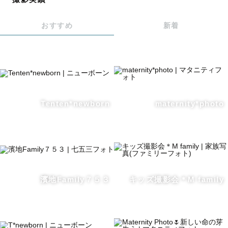
2.ニューボーンの専門フォトグラファー
アートもナチュラルも、新生児撮影に関する知識や技術を
おすすめ
新着
身につけております。
どちらのジャンルもお任せください！
3.三児の母としてのリアルな視点
可愛さと大変さを兼ね備えた子育てに奮闘しています。
撮影中もお子様が楽しんでくれることを一番大切にしてい
Tenten*newborn
maternity*photo
ます。
【 撮影について 】
濱地Family７５３
キッズ撮影会＊M family
自然な笑顔で家族らしい瞬間を残していただけるよう、
普段のご家族の過ごしかたをお伺いしたり、
安心していただけるような声掛けをさせていただいており