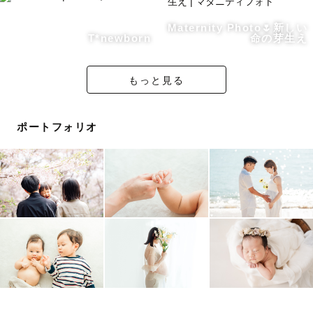
ます🌱
Maternity Photo🌷新しい
T*newborn
命の芽生え
お子さんのペースに合わせて撮影を進めることで、
撮影の時間そのものが大切な思い出となるように心がけて
おります🫧
もっと見る
私自身の子育て経験や、看護師・保健師としての現場経験
ポートフォリオ
から、
ファミリー・キッズ・ベビー撮影はお任せください✨
子ども目線、ママ目線、いろんな角度からの写真を撮影い
たします🌿
【 打ち合わせについて 】
ひとりひとりLINEやメールでお打ち合わせさせてただき