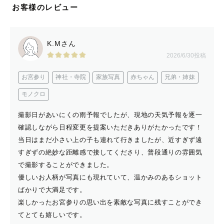
ます。
お客様のレビュー
ご希望の撮影イメージについて、お気軽にお聞かせくださ
い。
そのイメージに合わせて撮影場所やポージングなどに関し
K.Mさん
2026/6/30投稿
て、
こちらからも提案いたしますので、イメージがない方でも
お宮参り
神社・寺院
家族写真
赤ちゃん
兄弟・姉妹
安心してくださいね☺️
モノクロ
撮影日があいにくの雨予報でしたが、現地の天気予報を逐一
【 自己紹介 】
確認しながら日程変更を提案いただきありがたかったです！
当日はまだ小さい上の子も連れて行きましたが、近すぎず遠
すぎずの絶妙な距離感で接してくださり、普段通りの雰囲気
個性爆発の保育園児と小学生の3人のママカメラマン。
で撮影することができました。
元：看護師（新生児/GCU〜成人、重症心身障がい児者病
優しいお人柄が写真にも現れていて、温かみのあるショット
棟での経験あり）
ばかりで大満足です。
現：保健師（障がいのあるお子さんから大人の支援に携わ
楽しかったお宮参りの思い出を素敵な写真に残すことができ
っています）
てとても嬉しいです。