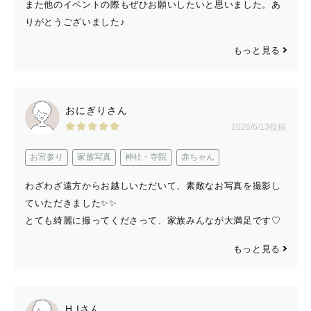
また他のイベントの際もぜひお願いしたいと思いました。あ
りがとうございました♪
もっと見る
【 撮影対応地域 】
おにぎりさん
佐賀県 を拠点に活動しています。
2026/6/13投稿
福岡県・熊本県 ・長崎県・大分県 の一部地域も対応可能
です。
お宮参り
家族写真
神社・寺院
赤ちゃん
交通費往復3000円はプラン内に含まれます。
わざわざ遠方からお越しいただいて、素敵なお写真を撮影し
※居住地より離れている場合は、別途交通費をいただくこ
ていただきました✨✨
とがございます。
とても綺麗に撮ってくださって、家族みんなが大満足です♡
※予約の×や△の部分も調整可能な場合がございますの
もっと見る
で、お気軽にお問い合わせください。
H.Iさん