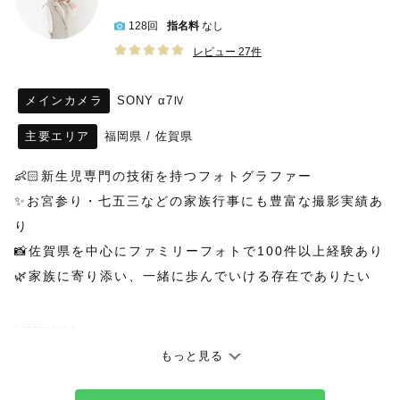
128回
指名料
なし
レビュー 27件
メインカメラ
SONY α7Ⅳ
主要エリア
福岡県
/
佐賀県
👶🏻新生児専門の技術を持つフォトグラファー
✨お宮参り・七五三などの家族行事にも豊富な撮影実績あ
り
📸佐賀県を中心にファミリーフォトで100件以上経験あり
🌿家族に寄り添い、一緒に歩んでいける存在でありたい
----------
もっと見る