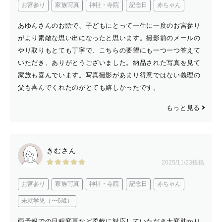
お宮参り
家族写真
神社・寺院
記念日
赤ちゃん
あゆんさんのお陰で、子どもにとって一生に一度のお宮参り
がより素敵な思い出になったと思います。撮影前のメールの
やり取りもとても丁寧で、こちらの要望にも一つ一つ答えて
いただき、ありがとうございました。納品された写真を見て
家族も喜んでいます。写真撮影があまり得意ではない義理の
父も喜んでくれたのがとても嬉しかったです。
もっと見る
きむさん
2025/11/23投稿
お宮参り
家族写真
神社・寺院
記念日
赤ちゃん
未就学児（〜6歳）
雨予報での日程変更など柔軟に対応していただき大変助かり