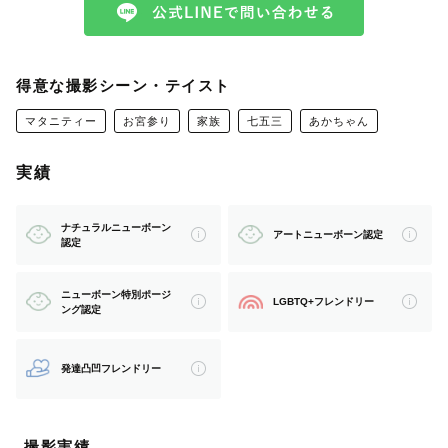
何気ない日常や当たり前の今こそ、特別で尊いものだと思
っています。
家族の心にいつまでも残るような、愛おしく思える写真を
得意な撮影シーン・テイスト
撮ります。
マタニティー
お宮参り
家族
七五三
あかちゃん
実績
【 あゆんが選ばれる3つの理由📸 】
ナチュラルニューボーン
アートニューボーン認定
認定
1.小児の医療現場での経験による安心感
ニューボーン特別ポージ
LGBTQ+フレンドリー
新生児/GCU〜成人、重症心身障がい児者病棟での勤務経
ング認定
験があります。
どんなお子様でも安心して撮影に臨めるようにサポートい
発達凸凹フレンドリー
たします。
撮影実績