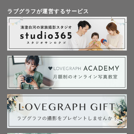
┈┈　事前打ち合わせについて　┈┈

ラブグラフが運営するサービス
「写真を撮ってもらいたいけれど、どうすれば良いのか分
からない」

という方にもご安心していただけるよう、ご希望の方には
事前の打ち合わせを丁寧にさせていただきます。

※撮影前にオンライン（zoomやLINEテレビ電話など）で
顔合わせをすることも可能です。

不安を少なくして、笑顔の撮影日を迎えていただきたいと
思います🙆‍♀️

【わたしについて】
