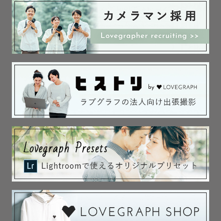
茨城県生まれ、宇都宮市在住の北関東民

自然と旅行と食べることが好き。

お子さまからご高齢の方まで楽しくコミュニケーションを
取ることが得意です！

150cmの身体を大きく伸ばしたり、コンパクトにまとまっ
たりしながら撮影をしています

【対応エリアについて】

活動範囲は基本的に栃木県ですが、近隣県への対応も可能
な場合があります。

まずはご相談ください🌷

【撮影日について】

土日祝日が撮影可能日となりますが、スケジュールが△や
✕の日でも対応可能になる場合がございます！ 
