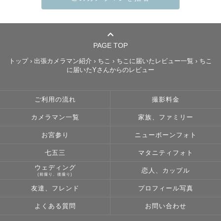
ー大切な瞬間を、大切な思い出にー

大切な家族との写真、大好きなパートナーとの記念写真、
PAGE TOP
仲良しな友人との思い出の写真、日常のほっと安らげる瞬
トップ
›
出張カメラマン紹介
›
ちこ
›
ちこに届いたレビュー一覧
›
ちこ
間を切り取ったような写真

に届いたYさんからのレビュー
写真に込める想いは人それぞれです。

ご利用の流れ
撮影料金
みなさんの希望に寄り添い、一緒に最高の１枚を作り上げ
ることができる存在になりたいと思っています。

カメラマン一覧
家族、ファミリー
お宮参り
ニューボーンフォト
写真を撮られるのは苦手•••という不安も、ぜひお聞かせく
ださい！

七五三
マタニティフォト
ゆっくりコミュニケーションをとりながら、一緒に楽しい
ウェディング
恋人、カップル
(前撮り、後撮り)
時間を過ごしましょう。

友達、フレンド
プロフィール写真
よくある質問
お問い合わせ