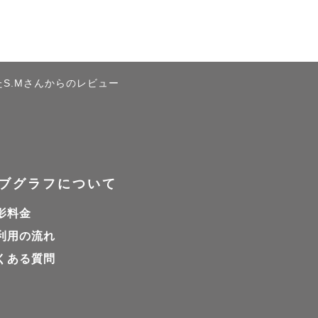
🏻

たS.Mさんからのレビュー
自然に笑顔になれるよ
ブグラフについて
影料金
利用の流れ
くある質問