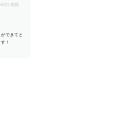
/4/21 投稿
とができてと
ます！