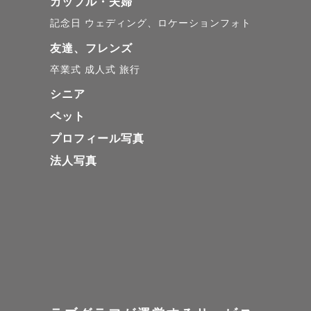
❹THEｳｪﾃﾞｨﾝｸﾞﾌｫ
カップル・夫婦
記念日
ウェディング、ロケーションフォト
    私の撮影は特に小物ｱｲﾃﾑをたくさん使用し、いつもの2人らしい自然体な写真を目指してお撮り
しています！

友達、フレンズ
　街撮りや居酒屋など
卒業式
成人式
旅行
シニア
❺夕陽や光に包まれた
ペット
別途フィルムカメラで
プロフィール写真
法人写真
※🉐平日撮影割引につ
平日は人も少ないため
※指名料から-2,200円
※リピーターの方は事
※2026年は10/13~