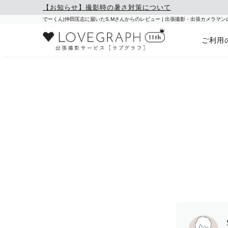
【お知らせ】撮影時の暑さ対策について
でーくん|仲田匡志に届いたS.Mさんからのレビュー | 出張撮影・出張カメラマ
ご利用