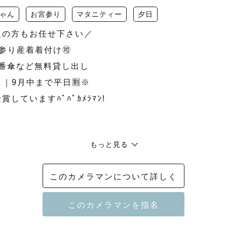
ゃん
お宮参り
マタニティー
夕日
の方もお任せ下さい／

り産着着付け🉑

番傘など無料貸し出し

し｜9月中まで平日🈹※

ていますﾊﾟﾊﾟｶﾒﾗﾏﾝ!

もっと見る
 優秀賞(23.9)

３）優秀賞(24.12)

このカメラマンについて詳しく
部門の1位、優秀賞(25.9)

0人のカメラマンの中から上位1％ランク選出(26'）
