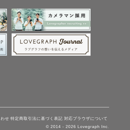
島神社、野見神社、豊
木神社、神服神社、伊
、四天王寺、石切神
、御殿山神社、春日神
社、北野天満宮、宇治
合わせ
特定商取引法に基づく表記
対応ブラウザについて
© 2014 - 2026 Lovegraph Inc.