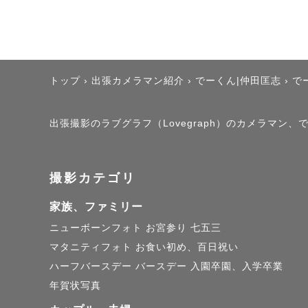
🌈こんな方は私の撮影
❶落ち着いた優しい雰
丁寧に当日はご案内致し
トップ
›
出張カメラマン紹介
›
でーくん|仲田匡志
›
で
❷😢夫が写真苦手、
出張撮影のラブグラフ（Lovegraph）のカメラマン
実績社内トップ級、元
うな声掛けを心がけて
撮影カテゴリ
家族、ファミリー
❸撮影が初めてで、当
ニューボーンフォト
お宮参り
七五三
当日のご案内は全てお
マタニティフォト
お食い初め、百日祝い
事前にLINEでも丁寧
ハーフバースデー
バースデー
入園卒園、入学卒業
年賀状写真