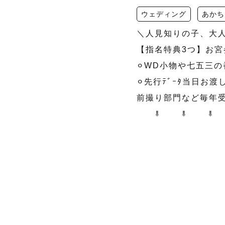
ウェディング
あかち
＼人見知りの子、大人
【指名特典3つ】お宮参
⚪︎WD小物や七五三の
⚪︎先行ﾃﾞｰﾀ当日お渡
前撮り部門など毎年受賞し
　　⬇️       ⬇️       ⬇️

🥇前撮り 部門の社内１位
🎖️七五三 部門（ﾄｯﾌﾟ
🥇ｶｯﾌﾟﾙ（ﾏﾀﾆﾃｨ）
💎関西唯一社内150