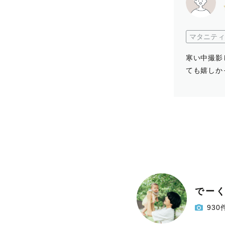
マタニティ
寒い中撮影
ても嬉しか
でーく
930