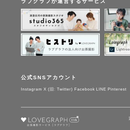
ラブグラフが運営するサービス
※Lovegraphから
撮影させて頂いた神社
【大阪】阿倍野神社
中稲荷、原田神社、
射奈岐神社（吹田）
社、杭全神社、藤井
公式SNSアカウント
社（箕面）など

Instagram
X (旧: Twitter)
Facebook
LINE
Pinterest
【京都】御香宮、石
上神社、向日神社、大