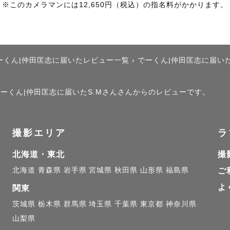
お勧め⑤選！🌈

※このカメラマンには12,650円（税込）の指名料がかかります。
囲気で撮影してほしい

ます☺️0y3yのパパ、元学童ｽﾀｯﾌこども好きカメラマン
ーくん|仲田匡志に届いたレビュー一覧
›
でーくん|仲田匡志に届い
子が人見知りで心配

、でーくん|仲田匡志に届いたS.Mさんさんからのレビューです。
学童ｽﾀｯﾌ、うちの子も極度の人見知りです。撮影中、
います。

撮影エリア
ラ
北海道・東北
撮
日の流れが不安。。

北海道
青森県
岩手県
宮城県
秋田県
山形県
福島県
ご
任せください！

よ
関東
にお話しします。

茨城県
栃木県
群馬県
埼玉県
千葉県
東京都
神奈川県
山梨県