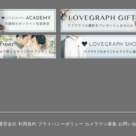
のご依頼限定です

お寺様一覧

、生國魂神社、坐摩神社、難波神社、成田山不動尊、都
四條畷神社、百舌鳥八幡宮、服部天神宮、江坂神社、茨
、阿比太神社、宝珠院、呉服神社、堀越神社、関目神社
寺、辛國神社、誉田八幡宮、星田神社、牧野枚方えびす
清水八幡宮、下鴨神社、長岡天満宮、松尾大社、梅宮大
原野神社、豊国神社、岡崎神社など

運営会社
利用規約
プライバシーポリシー
カメラマン募集
お問い