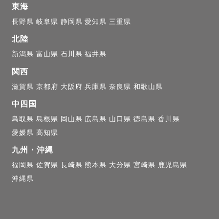
ﾄのような写真は苦手...

東海
長野県
岐阜県
静岡県
愛知県
三重県
北陸
、2人の思い出の地を巡る撮影も可能です✨

新潟県
富山県
石川県
福井県
関西
写真が好きな方

滋賀県
京都府
大阪府
兵庫県
奈良県
和歌山県
の撮影も可能です

中四国
鳥取県
島根県
岡山県
広島県
山口県
徳島県
香川県
愛媛県
高知県
いて

九州・沖縄
写り込みも少なく、ゆっくり撮影ができます☺️

福岡県
佐賀県
長崎県
熊本県
大分県
宮崎県
鹿児島県
｜ｸｰﾎﾟﾝ併用ok

沖縄県
前にLINEでご相談ください！

12/18の期間割引対象外
