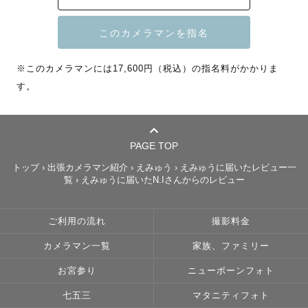
現在は写真を生業としております。

また、子どもが好きすぎて月に1~2回ほどはシッターもし
※このカメラマンには17,600円（税込）の指名料がかかりま
ております◎

す。
教員免許（小・特支）あります🙆‍♀️

知的障害や自閉症、無発語のお子様の対応も可能です。お
任せください！

PAGE TOP
トップ
›
出張カメラマン紹介
›
えみゅう
›
えみゅうに届いたレビュー一
🎖️発達凸凹フレンドリー認定の表題インタビュー掲載されま
覧
›
えみゅうに届いたN.Iさんからのレビュー
した🎖️

https://prtimes.jp/main/html/rd/p/000000109.000017680
ご利用の流れ
撮影料金
カメラマン一覧
家族、ファミリー
七五三小物貸し出しあります𓂃 𓈒𓏸 

お宮参り
ニューボーンフォト
💌ご希望あればご予約時に教えてください💌

七五三
マタニティフォト
種類）傘３種類、ナンバーボード、紙風船・吹き戻し
