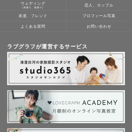
ウェディング
恋人、カップル
(前撮り、後撮り)
友達、フレンド
プロフィール写真
よくある質問
お問い合わせ
〜〜〜〜〜〜〜〜

※◎になっているスケジュールでも前後の撮影地によりお
ラブグラフが運営するサービス
時間の変更をお願いすることがございます。

※10-12月はより多くのゲスト様にお会いするために、午
前枠（10:00までの開始）午後枠（14:00以降の開始）の２
枠でお受けしております。（正午付近の光はどこを向いて
も眩しくなっております）

※午前のおすすめの撮影時間は遅くとも9:00までに開始、
となっております。

👶🏻10-12月のANB撮影について👶🏻

大型荷物の都合上、平日のみお受けしております。
