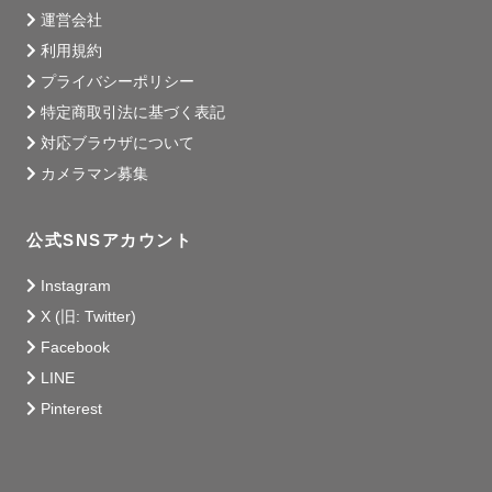
運営会社
ー 小さなお子様と仲良くなるのが得意です☺️（人見知りの
利用規約
子もご安心ください！）（小学校・特別支援の免許有）

プライバシーポリシー
ー おうちに３代目のシーズーがいます🐶ペットお任せくだ
特定商取引法に基づく表記
さい！

ー とにかくお話が大好きです！たくさんお話しましょう！
対応ブラウザについて
「えみゅちゃん」とお気軽に呼んでください🌷

カメラマン募集
公式SNSアカウント
【 撮影スタイル 】

「 みなさまらしさ 」を大切にシャッターを切っておりま
Instagram
す。

X (旧: Twitter)
撮られ慣れていないから、不自然な笑顔になっちゃいそ
Facebook
う…という方もご安心ください☺️

LINE
のんびりとお話しながら、皆様の笑顔を引き出します。

Pinterest
ちょっとシュールな写真や、どうしてそうなった!? という
面白い瞬間を残すのが大好きです。

固い真面目な撮影よりも、わいわいと楽しい笑い溢れる撮