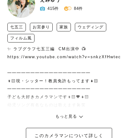
415件
84件
七五三
お宮参り
家族
ウェディング
フィルム風
✨ ラブグラフ七五三編  CM出演中 📺

https://www.youtube.com/watch?v=snkzXfHwtec

━━━━━━━━━━━━━━━━━━

👦🏻現・シッター！教員免許もってます👧🏻

━━━━━━━━━━━━━━━━━━

子ども大好きカメラマンです👦🏻🧡👧🏻

幼児ソング有名なものは歌えます🎤笑

もっと見る
以前は障がいのあるお子様(2~6才)と関わる仕事をしており
このカメラマンについて詳しく
まして
