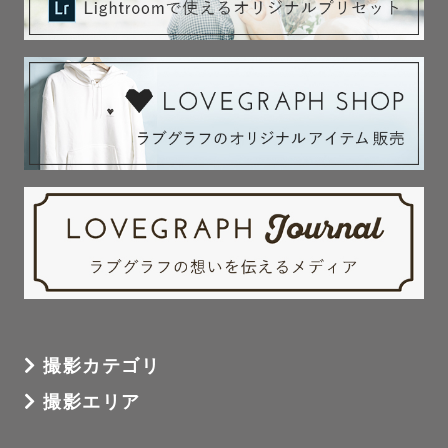
ー Instagram フォロワー1.4万人

＊予定が×や△のところも、ご相談いただければ対応可能な
場合がございます。

＊一度DMよりお問い合わせください！

＊リピーター様は割引ございます！

最下部にあります【リピーター様へ】についてをご確認く
ださい。

【 えみゅう 】

撮影カテゴリ
チャームポイントは、にこにこ笑顔☺︎☺︎

本当に楽しそうに撮るんですね！とよく言われます＾＾

撮影エリア
ー 撮って撮られる被写体カメラマン📸
