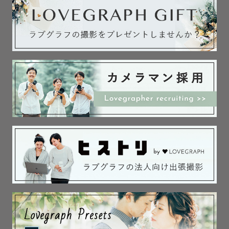
土日祝については一律でお断りさせていただいております
🙇🏻‍♀️

また大荷物を持ってお伺いする都合上、カレンダー上◯に
なっていてもお伺いが難しく前後の時間やお日にちで相談
させていただく場合がございます。

ご迷惑をおかけいたしますがよろしくお願いいたします。

〜〜〜〜〜〜〜〜

ウェディングも大好きです。

エモい雰囲気ならお任せください✨

ーカメラマン歴4年目

ーのべ200組以上のご家族を撮影

ーリピーター様多数　
