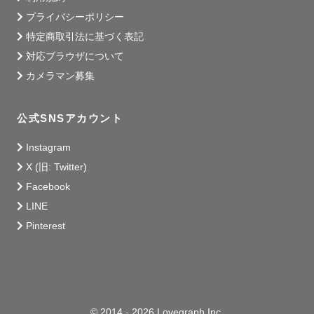
当時の想いやエピソードが

プライバシーポリシー
たくさんあふれてくるんですよね。

特定商取引法に基づく表記
写真はそのときの幸せを

対応ブラウザについて
5年後、10年後、

カメラマン募集
さらにその先にも残す大切な手段だと実感しました。

公式SNSアカウント
写真撮ってもらおうかな、どうしようかな、

今は悩んでいるかもしれない。

Instagram
X (旧: Twitter)
でもこれから先、

Facebook
あのとき、写真を撮ってよかった、

LINE
そう思うはずです。

Pinterest
大切な今を一緒にカタチに残しませんか？🍀

みなさまとお会いできるのを

心から楽しみにしております。

© 2014 - 2026 Lovegraph Inc.