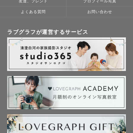
友達、フレンド
プロフィール写真
・ポーズがいつも同じになっちゃう…

よくある質問
お問い合わせ
↓

大丈夫！

わたしが頭から足の先まで

ラブグラフが運営するサービス
かわいく見えるようにポージングをお伝えします。

お子さまは遊びながらの撮影で、今しかない一瞬を残しま
しょう♪

・カメラマンと仲良くなれるかな？

↓

大丈夫！

事前にライン電話などお好きな方法でお打ち合わせを行い
ます。

はじめて会う人はドキドキしますよね、わたしも同じなん
です。

撮影前からたくさんお話しして

あなたのこと教えてください。
