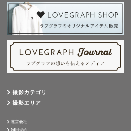
→ みなさまの大切な想い出を残すための事前準備は怠りま
せん。

実はしっかりもののわたしが

みなさまをあたたかくリードします☀️

【撮影の想い】

自分が結婚式を挙げた時、

今までの写真をたくさん見返しました。

👨「自分はおばあちゃん・おじいちゃんからこんなに愛さ
れていたんだ」

撮影カテゴリ
👩「3歳の時はシャボン玉が好きだったね」

👨‍🦳「このアパートで新しいお洋服を準備して、生まれて
撮影エリア
くるのを待っていたんだよ」

👵「週末はこの公園でよく過ごしていたよね」

運営会社
利用規約