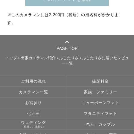
・カメラを向けられると身構えちゃう…

※このカメラマンには2,200円（税込）の指名料がかかりま
↓

す。
大丈夫！

いつもの公園、大好きな人と過ごすお家、思い出のデート
スポットなど、

あなたの日常に寄り添って撮影するので、

PAGE TOP
いつもの自分で撮影に臨めます。

トップ
›
出張カメラマン紹介
›
ふじたりさ
›
ふじたりさに届いたレビュ
ー一覧
・自然な笑顔できるかな…？

↓

ご利用の流れ
撮影料金
大丈夫！

カメラマン一覧
家族、ファミリー
親しみやすさをお褒めをいただくわたしが、

一緒にお話ししながら楽しく撮影します♪

お宮参り
ニューボーンフォト
自分って、大好きな人と一緒にいるとこんな笑顔をするん
七五三
マタニティフォト
だ☺️

ウェディング
そんなあたたかい新しい自分を見つけましょう。

恋人、カップル
(前撮り、後撮り)