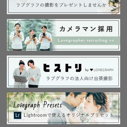
そしてわたしのことも知ってください✨

【わたしのこと】

どんなときも

にこにこ笑顔がトレードマーク😊

＊愛知県在住の29歳

＊2023年卒花🕊️

＊2025年男の子と女の子の双子出産👶🏻👶🏻

友人にわたしのことを聞いてみました。

＊ふわっとしてる雰囲気

＊なのに実はしっかりもの

＊がんばりやさん

＊親しみやすい

＊一度会ったらファンになっちゃう
