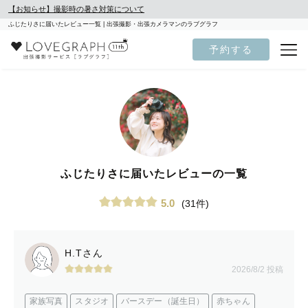
【お知らせ】撮影時の暑さ対策について
ふじたりさに届いたレビュー一覧 | 出張撮影・出張カメラマンのラブグラフ
予約する
ふじたりさに届いたレビューの一覧
5.0
(31件)
H.Tさん
2026/8/2 投稿
家族写真
スタジオ
バースデー（誕生日）
赤ちゃん