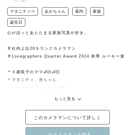
マタニティー
あかちゃん
屋内
家族
誕生日
心がほっとあたたまる家族写真が好き。

🥂社内上位20％ランクカメラマン

🥂Lovegraphers Quarter Award 2024 秋季 ルーキー賞

＊０歳双子のママ👶🏻👶🏻

＊マタニティ、赤ちゃん、

　バースデーフォトが大好き♡

もっと見る
〝幸せ“ 〝大好き“ 〝ありがとう“

そんなかけがえのない今の想いを写真で残します🌿

このカメラマンについて詳しく
【カメラマンを探しているあなたへ】
