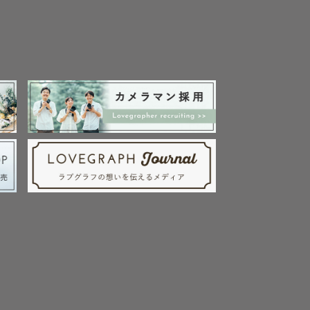
さい。

、遠慮なくご相談くだ
尾大社など
