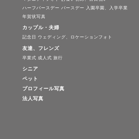
特に9月以降はご予
ハーフバースデー
バースデー
入園卒園、入学卒業
☺️

年賀状写真
カップル・夫婦
早めにご予約いただく
記念日
ウェディング、ロケーションフォト
友達、フレンズ
現在、本業の働き方を
卒業式
成人式
旅行
撮影日程は、早めにご
シニア
一部日程はクローズし
ペット
ご希望の方は、DMま
プロフィール写真
法人写真
京都・大阪・奈良・
影も大歓迎です🧳

タイミングによっては