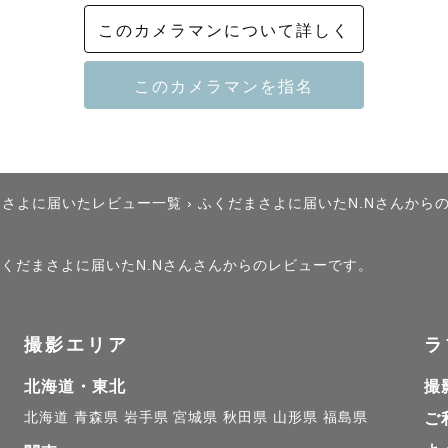
︎ 初めましての方とも、自然と笑顔になる撮影です

このカメラマンについて詳しく
支える”仕事に向き合ってきたからこそ、

る写真”を届けたい。

まさよに届いたレビュー一覧
›
ふくだまさよに届いたN.Nさんから
R8年6月現在】

、ふくだまさよに届いたN.Nさんさんからのレビューです。
☀️】

撮影エリア
ラ
る、早朝や夕方の時間帯、またおうちでの撮影がおすすめ
北海道・東北
撮
北海道
青森県
岩手県
宮城県
秋田県
山形県
福島県
ご
して、七五三撮影のご予約も受け付けております👘
