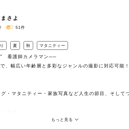
だまさよ
件
51件
り
夏
秋
マタニティー
”　看護師カメラマン──

まで、幅広い年齢層と多彩なジャンルの撮影に対応可能！
ング・マタニティー・家族写真など人生の節目、そして
メラマン

もっと見る
・ナチュラルニューボーン認定カメラマン
