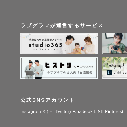
原則として、1日2組
撮影場所や移動時間に
ラブグラフが運営するサービス
午前の撮影開始時間： 
午後の撮影開始時間： 
また、前後の撮影場
さい。

お宮参り・七五三撮影
下記に記載の神社様の
公式SNSアカウント
京都：御香宮神社（自
Instagram
X (旧: Twitter)
Facebook
LINE
Pinterest
奈良：橿原神宮・春日