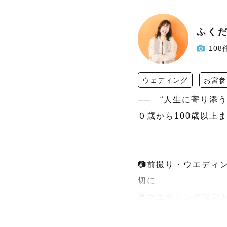
ふく
108
ウェディング
お宮参
──　“人生に寄り添う
０歳から100歳以上
📷前撮り・ウエディ
切に

💐ウエディング認定カ
👶お宮参り・七五三