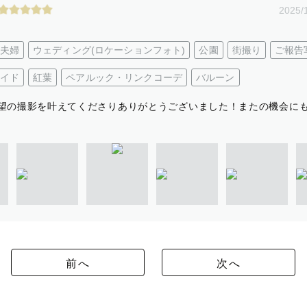
2025/
夫婦
ウェディング(ロケーションフォト)
公園
街撮り
ご報告
イド
紅葉
ペアルック・リンクコーデ
バルーン
望の撮影を叶えてくださりありがとうございました！またの機会に
前へ
次へ