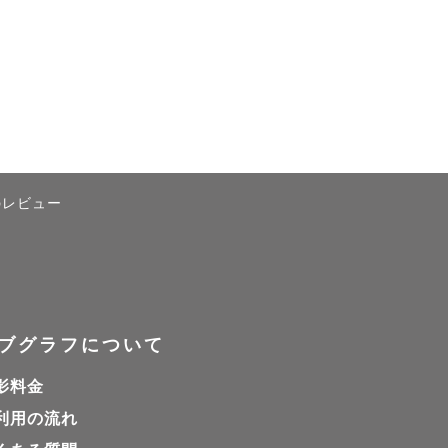
のレビュー
ブグラフについて
です🌿

影料金
利用の流れ