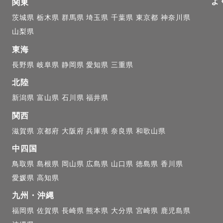
よ
約が埋まりやすい時期となりますので、ご希望の方はお
関東
茨城県
栃木県
群馬県
埼玉県
千葉県
東京都
神奈川県
山梨県
東海
ことで、各種キャンペーンや割引をご利用いただける場
長野県
岐阜県
静岡県
愛知県
三重県
調整し、平日・休日問わず柔軟に撮影対応が可能です🌿
北陸
相談いただくことでよりご希望に沿ったご案内がしやす
新潟県
富山県
石川県
福井県
ておりますが、日程によってはご案内可能な場合もござ
関西
たは公式LINEよりお気軽にお問い合わせください✨

滋賀県
京都府
大阪府
兵庫県
奈良県
和歌山県
中四国
鳥取県
島根県
岡山県
広島県
山口県
徳島県
香川県
滋賀・兵庫を中心に、関西エリアで撮影可能。旅行が趣
愛媛県
高知県
九州・沖縄
、交通費を抑えてお伺いできることもあるためご相談く
福岡県
佐賀県
長崎県
熊本県
大分県
宮崎県
鹿児島県