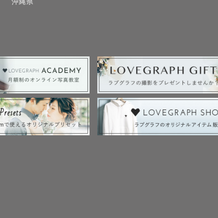
沖縄県
のゲスト様の撮影を予定しております。

よって時間が変動することがありますので、ご了承くだ
9時頃から

15時頃から

所やスケジュールの都合により柔軟に対応可能ですので
など是非お任せください‼︎

撮影経験あります。

転車で向かいます🚲💨）・石清水八幡宮・下鴨神社・松
大社・石上神社など
