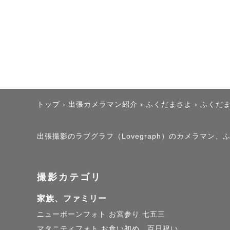
🤝コミュ力抜群評価‼
看護師として“身体を
今は“心をそっと支え
トップ
›
出張カメラマン紹介
›
ふくだまさよ
›
ふくだ
◎ご予約に関して◎ 【
出張撮影のラブグラフ（Lovegraph）のカメラマン
【7月以降は夏シーズン
撮影カテゴリ
暑さを避けて撮影でき
家族、ファミリー
ニューボーンフォト
お宮参り
七五三
また秋以降の撮影、そ
マタニティフォト
お食い初め、百日祝い