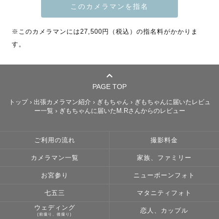
あなただけのあなたらしいオーダーメイドの撮影空間をお
届けします。

※このカメラマンには27,500円（税込）の指名料がかかりま
ゲスト様一組一組と向き合い、大切な一日を一緒につくり
す。
あげます。

＊ … * … ＊ … * …＊ … * … ＊ … * …＊

※1組1組のゲスト様にしっかりと向き合うため、お引き受
PAGE TOP
けするご依頼数に制限をかけております。

トップ
›
出張カメラマン紹介
›
ぎもちゃん
›
ぎもちゃんに届いたレビュ
ー一覧
›
ぎもちゃんに届いたM.Rさんからのレビュー
ご利用の流れ
撮影料金
【写真】作り笑顔はいらないです！いつも通りの自然な笑
カメラマン一覧
家族、ファミリー
顔を引き出します☺️後から見返したときに心温まるような
写真を撮ります♡　　　　

お宮参り
ニューボーンフォト
七五三
マタニティフォト
【撮影特典】

ウェディング
👑特典①

恋人、カップル
(前撮り、後撮り)