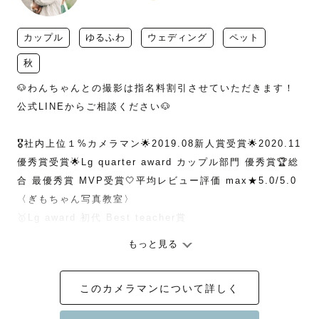
カップル
ゆるふわ
ウェディング
ペット
秋
🐶わんちゃんとの撮影は指名料割引させていただきます！
公式LINEからご相談ください🐶

🎖社内上位１%カメラマン🌟2019.08新人賞受賞🌟2020.11
優秀賞受賞🌟Lg quarter award カップル部門 優秀賞🏆総
合 最優秀賞 MVP受賞🤍平均レビュー評価 max★5.0/5.0

〈ぎもちゃん写真教室〉

🥇Lg award 初代 Best teacher賞

もっと見る
＊ … * … ＊ … * …＊ … * … ＊ … * …＊

このカメラマンについて詳しく
❤️「写真だけでなく、思い出を」❤️
