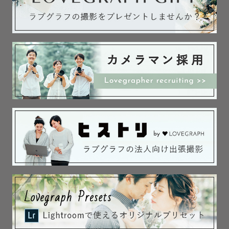
また、犬を二匹飼っておりワンちゃん撮影もお任せくださ
い🐶　　　　　　　　　　　　

【撮影】写真だけでなく撮影時の空間までもが思い出にな
るような楽しく思い出に残る時間をお届けします！

堅苦しいポーズよりは自然な笑顔や大切な人とだからこそ
出る素敵な表情を残していきたいなと思っています！(^^)                                  

〜＊〜〜〜＊〜〜〜＊〜　　　　　　　　　　

【最後に】たくさんの人に”幸せ”をお届けしたく
Lovegrapherになりました！一生の思い出に残る”幸せ”を
お届けできるように精一杯頑張らせていただきます。

よろしくお願いします！　　　　　　

皆さんとお会い出来るのを心待ちにしております！(*´︶
`*)♡　　　　　　　　　　　　
