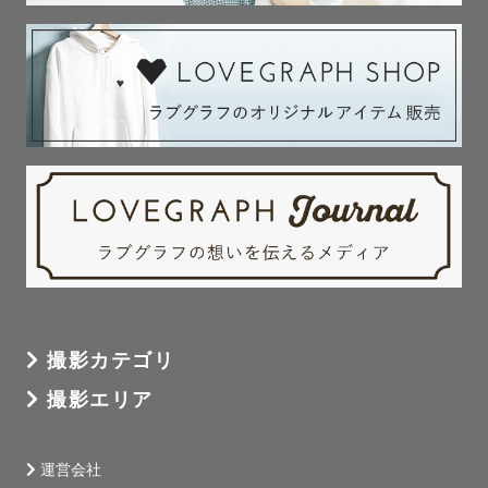
--------------------------------------

⚠️ATTENTION⚠️

【撮影予約について】

・リピーターの方はLINEにご連絡いただければ優先的に調
整いたします

【指名料について】

・リピーターの方は割引が可能です！事前にLINEへご相談
ください☺️

・撮影内容や時期により変動する可能性があります

撮影カテゴリ
・お問い合わせいただければ具体的な金額をお伝えします

撮影エリア
【交通費について】

・東京を出張の拠点としています

運営会社
・遠方の撮影地の場合は交通費ご相談をさせていただきま