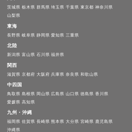
いい笑顔！！」と感動している姿でした。

茨城県
栃木県
群馬県
埼玉県
千葉県
東京都
神奈川県
山梨県
ほんとに嬉しくて嬉しくて、

東海
メラマンという仕事に

長野県
岐阜県
静岡県
愛知県
三重県
んとに感じたと同時に、

北陸
美しいな、ということを改めて実感しました。

新潟県
富山県
石川県
福井県
関西
滋賀県
京都府
大阪府
兵庫県
奈良県
和歌山県
な日の写真を

中四国
させていただきました。

鳥取県
島根県
岡山県
広島県
山口県
徳島県
香川県
愛媛県
高知県
写真や、

九州・沖縄
した写真、

福岡県
佐賀県
長崎県
熊本県
大分県
宮崎県
鹿児島県
い写真。

沖縄県