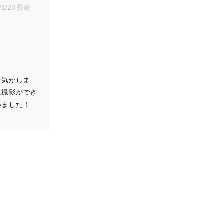
/1/28 投稿
！
な気がしま
に撮影ができ
いました！