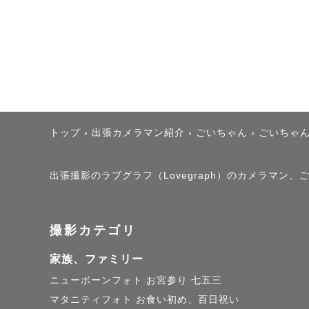
などの感想をたくさん
心配な方はレビューを
大丈夫です。

一緒に楽しい時間を過
いい写真ができあがっ
トップ
›
出張カメラマン紹介
›
ごいちゃん
›
ごいちゃ
出張撮影のラブグラフ（Lovegraph）のカメラマン、
撮影カテゴリ
【何気ない”いつもの瞬
以前にゲスト様から、
家族、ファミリー
リアクション動画をも
ニューボーンフォト
お宮参り
七五三
その動画に写っていた
マタニティフォト
お食い初め、百日祝い