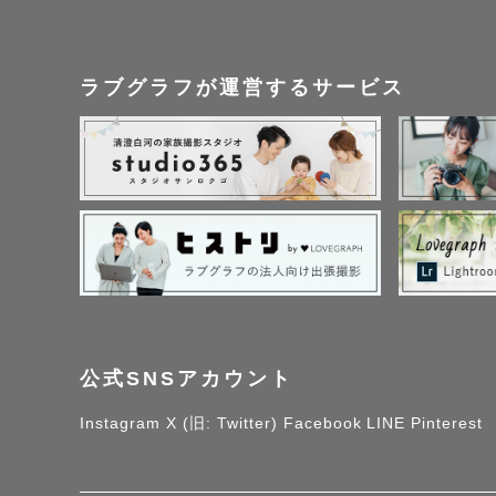
非日常な場所での撮影
ラブグラフが運営するサービス
でも、撮影した写真で
綺麗な”場所”の背景よ
いつものように自然に
【撮影スタイルについ
「カメラマンさんが撮
「気さくで親しみ深い
公式SNSアカウント
Instagram
X (旧: Twitter)
Facebook
LINE
Pinterest
とてもありがたいこと
レビューでそんな言葉