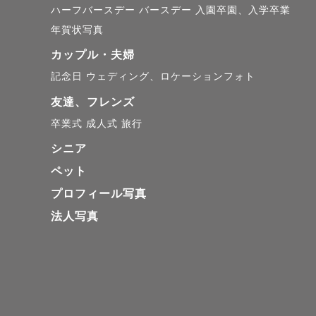
「これやば！！」、「
ハーフバースデー
バースデー
入園卒園、入学卒業
年賀状写真
その動画を見て、私は
カップル・夫婦
記念日
ウェディング、ロケーションフォト
誰かを幸せにできるカ
やりがいや楽しさをほ
友達、フレンズ
自然ないつもの姿こそ
卒業式
成人式
旅行
シニア
ペット
ありがたいことに特別
プロフィール写真
いままでたくさん撮影
法人写真
絶景の場所でクールな
自然の中でのきらきら
ポップな場所での可愛