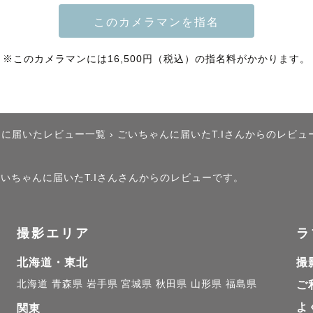
いただきます。

ご覧ください！

※このカメラマンには16,500円（税込）の指名料がかかります。
ごしてるだけで、

てます！

んに届いたレビュー一覧
›
ごいちゃんに届いたT.Iさんからのレビュ
ごいちゃんに届いたT.Iさんさんからのレビューです。
撮影エリア
ラ
間”こそが”尊い”】

納品した写真を2人で見た時の

北海道・東北
撮
らったことがあります。

北海道
青森県
岩手県
宮城県
秋田県
山形県
福島県
ご
のは、自分たちの自然な姿をみて

よ
関東