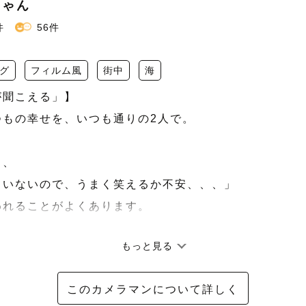
ちゃん
件
56件
グ
フィルム風
街中
海
聞こえる」】

もの幸せを、いつも通りの2人で。

、

いないので、うまく笑えるか不安、、、」

れることがよくあります。

もっと見る
から、撮影後に

で自然体でいられて、とても素敵な写真と時間になりま
このカメラマンについて詳しく
て、すごく楽しそう！！」
