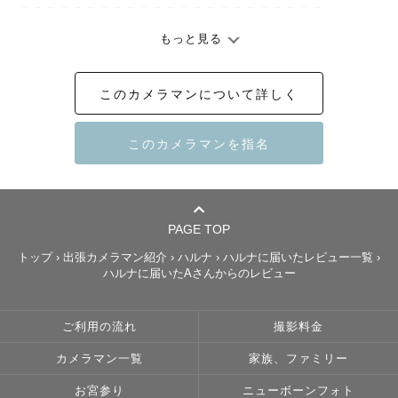
𓐄 𓐄 𓐄 𓐄 𓐄 𓐄 𓐄 𓐄 𓐄 𓐄 𓐄 𓐄 𓐄 𓐄 𓐄 𓐄 𓐄 𓐄 𓐄 𓐄 𓐄 𓐄 𓐄

もっと見る
〈撮影について〉

「こんな写真が好き」「こんなポーズで撮ってみたい」な
このカメラマンについて詳しく
どございましたら、ぜひお聞かせください。

「具体的なイメージはないけど大丈夫かな？」という方も
ご安心ください◎

私からもいろいろとご提案させていただきます！

写真を撮られるのは緊張するかも知れませんが、いろいろ
PAGE TOP
とお話しながら楽しく撮影できればと思っております！

トップ
›
出張カメラマン紹介
›
ハルナ
›
ハルナに届いたレビュー一覧
›
一緒に楽しい時間を過ごしましょう🌈

ハルナに届いたAさんからのレビュー
〈写真にこめる想い〉

ご利用の流れ
撮影料金
写真は沢山の力を秘めていると思います。

カメラマン一覧
家族、ファミリー
何年後かに見返して、思い出話をしながら笑い合う。

お宮参り
ニューボーンフォト