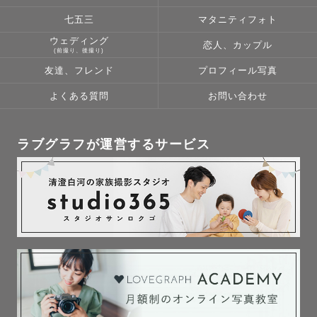
その時の幸せが蘇ってきて、また幸せな気持ちになる。

落ち込んだ時、元気をもらえる。

七五三
マタニティフォト
勇気が出ない時、背中を押してもらえる。

ウェディング
恋人、カップル
(前撮り、後撮り)
寂しい時、写真の中の大切な人に会えたような気がする。

友達、フレンド
プロフィール写真
私自身、写真に助けられたことが何度もあります。

よくある質問
お問い合わせ
「写真の持つ力をひとりでも多くの人にお届けできたら」
そんな想いで撮影させていただいています。

ラブグラフが運営するサービス
何度でも見返したくなるような優しくてあたたかい写真を
お届けします🎞

〈撮影エリア〉

関東を中心に活動させていただいております。その他の場
所でも対応できる場合がございますので、依頼前に一度ご
相談ください。

※自家用車を持っていないため、公共交通機関で行ける場
所のみでお願いをしております。
