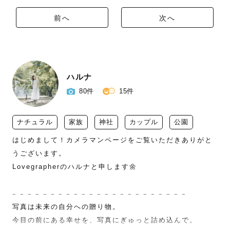
前へ
次へ
ハルナ
80件
15件
ナチュラル
家族
神社
カップル
公園
はじめまして！カメラマンページをご覧いただきありがと
うございます。

Lovegrapherのハルナと申します🌼

𓐄 𓐄 𓐄 𓐄 𓐄 𓐄 𓐄 𓐄 𓐄 𓐄 𓐄 𓐄 𓐄 𓐄 𓐄 𓐄 𓐄 𓐄 𓐄 𓐄 𓐄 𓐄 𓐄 

写真は未来の自分への贈り物。

今目の前にある幸せを、写真にぎゅっと詰め込んで。
