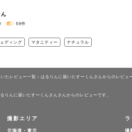
りん
件
59件
ェディング
マタニティー
ナチュラル
届いたレビュー一覧
›
はるりんに届いたすーくんさんからのレビュ
、はるりんに届いたすーくんさんさんからのレビューです。
撮影エリア
ラ
北海道・東北
撮