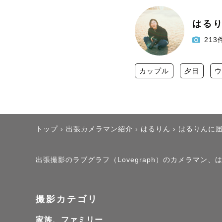
はる
213
カップル
夕日
ウ
トップ
›
出張カメラマン紹介
›
はるりん
›
はるりんに
出張撮影のラブグラフ（Lovegraph）のカメラマン
撮影カテゴリ
家族、ファミリー