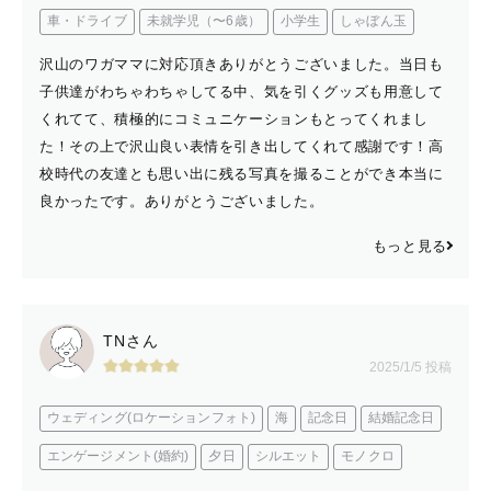
車・ドライブ
未就学児（〜6歳）
小学生
しゃぼん玉
沢山のワガママに対応頂きありがとうございました。当日も
子供達がわちゃわちゃしてる中、気を引くグッズも用意して
くれてて、積極的にコミュニケーションもとってくれまし
た！その上で沢山良い表情を引き出してくれて感謝です！高
校時代の友達とも思い出に残る写真を撮ることができ本当に
良かったです。ありがとうございました。
もっと見る
TNさん
2025/1/5 投稿
ウェディング(ロケーションフォト)
海
記念日
結婚記念日
エンゲージメント(婚約)
夕日
シルエット
モノクロ