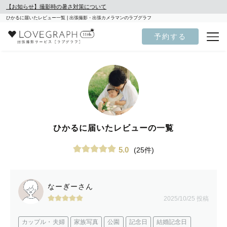
【お知らせ】撮影時の暑さ対策について
ひかるに届いたレビュー一覧 | 出張撮影・出張カメラマンのラブグラフ
予約する
ひかるに届いたレビューの一覧
5.0
(25件)
なーぎーさん
2025/10/25 投稿
カップル・夫婦
家族写真
公園
記念日
結婚記念日