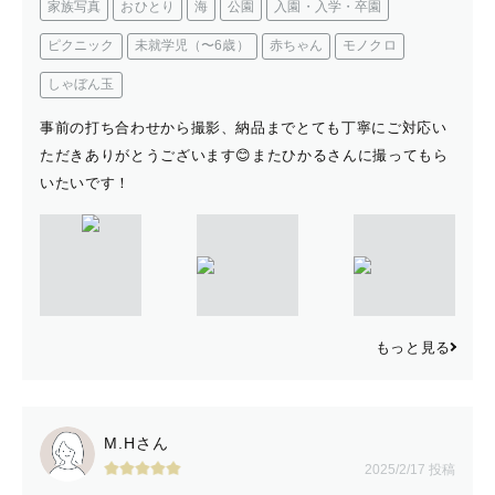
家族写真
おひとり
海
公園
入園・入学・卒園
ピクニック
未就学児（〜6歳）
赤ちゃん
モノクロ
しゃぼん玉
事前の打ち合わせから撮影、納品までとても丁寧にご対応い
ただきありがとうございます😊またひかるさんに撮ってもら
いたいです！
もっと見る
M.Hさん
2025/2/17 投稿