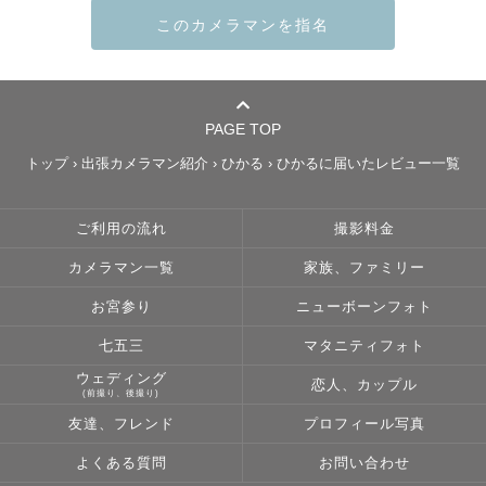
　沖縄本島を中心に活動している『ひかる』と申します🥰

　生まれも育ちも沖縄です！

　もし撮影場所を迷っている方は

PAGE TOP
　おすすめをご案内いたします♡

トップ
›
出張カメラマン紹介
›
ひかる
›
ひかるに届いたレビュー一覧
🌻ひかるってこんな人！

ご利用の流れ
撮影料金
カメラマン一覧
家族、ファミリー
 　普段は保育士として勤務しており、依頼があれば

カメラマンに変身します！

お宮参り
ニューボーンフォト
七五三
マタニティフォト
　1989年生まれ、R5年に1児（男の子）の母となりました
ウェディング
恋人、カップル
👶

(前撮り、後撮り)
友達、フレンド
プロフィール写真
　子どもが大好きで、ファミリーフォトはお子さんと仲良
よくある質問
お問い合わせ
くなることからスタートさせていただきます😊✨
