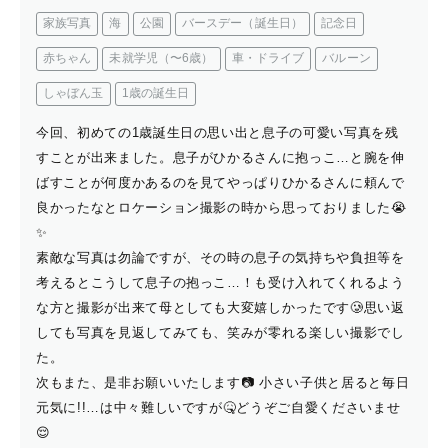
家族写真
海
公園
バースデー（誕生日）
記念日
赤ちゃん
未就学児（〜6歳）
車・ドライブ
バルーン
しゃぼん玉
1歳の誕生日
今回、初めての1歳誕生日の思い出と息子の可愛い写真を残
すことが出来ました。息子がひかるさんに抱っこ…と腕を伸
ばすことが何度かあるのを見てやっぱりひかるさんに頼んで
良かったなとロケーション撮影の時から思っておりました😭
✨
素敵な写真は勿論ですが、その時の息子の気持ちや負担等を
考えるとこうして息子の抱っこ…！も受け入れてくれるよう
な方と撮影が出来て母としても大変嬉しかったです🥲思い返
しても写真を見返してみても、笑みが零れる楽しい撮影でし
た。
次もまた、是非お願いいたします📷 小さい子供と居ると毎日
元気に!!…は中々難しいですが🤒どうぞご自愛くださいませ
😌