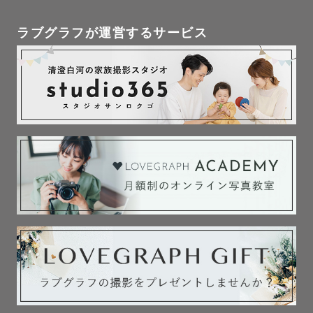
ラブグラフが運営するサービス
🌟写真への思い

　 日々の『今』を大切に『未来』へ届けます。

　 普段過ごしている日々、何気ない日常は

　 未来の自分への宝物だと思っております。

　 家族と共に

　 友達と共に

　 恋人と共に

　 自分自身と

　 大好きな場所で

　 いつもの場所で
