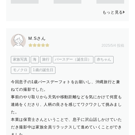
もっと見る
M.Sさん
2025/5/4 投稿
家族写真
海
旅行
バースデー（誕生日）
赤ちゃん
モノクロ
1歳の誕生日
今回息子の1歳バースデーフォトをお願いし、沖縄旅行と兼
ねての撮影でした。
事前のやり取りから天気や移動距離などを気にかけて何度も
連絡をくださり、人柄の良さを感じてワクワクして挑みまし
た。
本業は保育士さんということで、息子に沢山話しかけていた
だき撮影中は家族全員リラックスして進めていくことができ
ました。