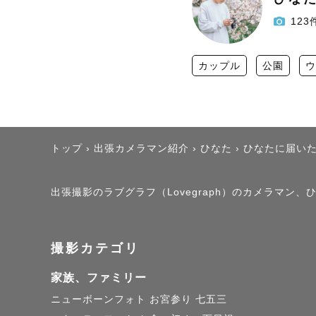
123
カップル
公園
ウ
トップ
›
出張カメラマン紹介
›
ひなた
›
ひなたに届い
出張撮影のラブグラフ（Lovegraph）のカメラマン
撮影カテゴリ
家族、ファミリー
ニューボーンフォト
お宮参り
七五三