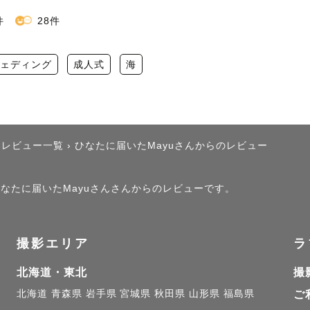
件
28件
ェディング
成人式
海
たレビュー一覧
›
ひなたに届いたMayuさんからのレビュー
、ひなたに届いたMayuさんさんからのレビューです。
撮影エリア
ラ
北海道・東北
撮
北海道
青森県
岩手県
宮城県
秋田県
山形県
福島県
ご