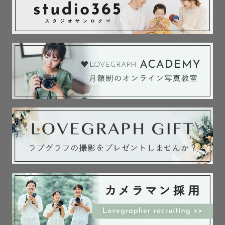
￣￣￣￣￣￣￣￣￣￣￣￣￣￣￣￣￣￣￣￣￣￣

【撮影可能地域】

関西圏（奈良を中心に大阪、京都、兵庫、三重、滋賀）を
メインに活動しており

関西以外の地域も交通費を頂ければどこへでも行かせて頂
きます！

公共交通機関だけでなく車も所持しておりますのでお気軽
にご相談ください◎

※関西圏内でも往復交通費が3,000円を超える場合は相談
させて頂く場合がございます。

【撮影許可と申請について】
