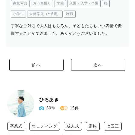
家族写真
おうち撮り
学校
入園・入学・卒園
桜
小学生
未就学児（〜6歳）
制服
丁寧なご対応で大人はもちろん、子どもたちもいい表情で撮
影することができました。ありがとうございました。
前へ
次へ
ひろあき
60件
15件
卒業式
ウェディング
成人式
家族
七五三