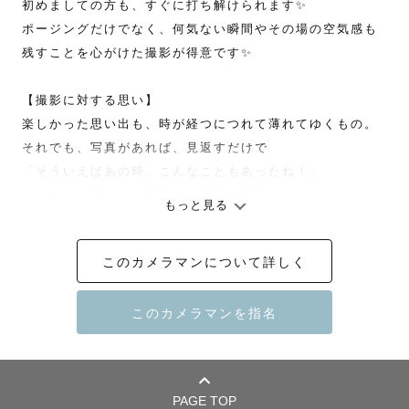
初めましての方も、すぐに打ち解けられます✨

ポージングだけでなく、何気ない瞬間やその場の空気感も
残すことを心がけた撮影が得意です✨

【撮影に対する思い】

楽しかった思い出も、時が経つにつれて薄れてゆくもの。

それでも、写真があれば、見返すだけで

「そういえばあの時、こんなこともあったね！」

のように、思い出は瞬時に、鮮明に蘇る。

もっと見る
それこそが、写真が秘める力だとぼくは思います✨

このカメラマンについて詳しく
「当たり前」なことは「有り難い」こと。

大切な思い出、かけがえのない日常をカタチに残しません
か？☺️

￣￣￣￣￣￣￣￣￣￣￣￣￣￣￣￣￣￣￣￣￣￣

PAGE TOP
【ひろあきについて】
