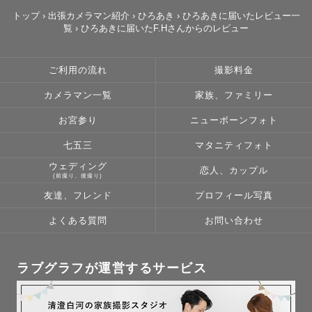
トップ
›
出張カメラマン紹介
›
ひろあき
›
ひろあきに届いたレビュー一
覧
›
ひろあきに届いたF.Hさんからのレビュー
平成5年生まれの32歳

大学卒業まで兵庫県に住んでいましたが、就職してから奈
ご利用の流れ
撮影料金
良県に引っ越して9年目になりました◎

カメラマン一覧
家族、ファミリー
好きなことはジム、ジョギング、カフェ、映画、ドライ
お宮参り
ニューボーンフォト
ブ、温泉、サウナ、旅行など

毎年年パス買うくらいユニバも好きで、よく行ってます🌏
七五三
マタニティフォト
✨

ウェディング
恋人、カップル
(前撮り、後撮り)
友達、フレンド
プロフィール写真
その他

「笑顔が素敵」

よくある質問
お問い合わせ
「雰囲気が優しい」

「フットワークが軽い」

ラブグラフが運営するサービス
などのお言葉を頂くことが多いです！
