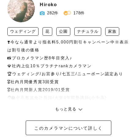
Hiroko
282件
178件
ウェディング
花
公園
ナチュラル
家族
❣️今なら通常より指名料5,000円割引キャンペーン中※表示
は割引後の価格

📸プロカメラマン歴8年目突入♪

💎社内上位10％プラチナrankカメラマン

🏆ウェディング/お宮参り/七五三/ニューボーン認定あり

🎖️社内月間優秀賞3回受賞

🎖️社内月間新人賞2019/01受賞

🧑‍🏫中高教員免許所持/大学4年間塾講師(小中高)

-----------------------

もっと見る
はじめまして☺️Hirokoといいます!!

このカメラマンについて詳しく
💐これから撮影させていただくゲストのみなさまへ
