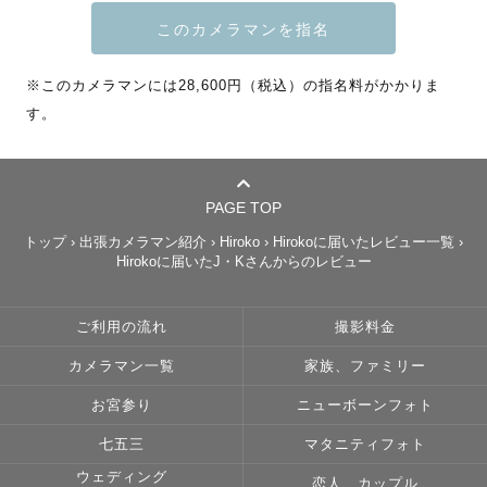
私自身、写真を見返す時間がとても好きで幸せです。

写真はずっと昔のものでも昨日のことのように話していた
内容も思い出せるタイムカプセルのようなものだと思って
※このカメラマンには28,600円（税込）の指名料がかかりま
います。

す。
《"ただ写真を撮る時間"ではなく、"楽しい思い出となる時
間"を。》

あとで何度でも見返したくなる素敵な写真を撮ることはも
ちろんのこと、素敵な時間も私と一緒に作っていきましょ
PAGE TOP
う🌟

トップ
›
出張カメラマン紹介
›
Hiroko
›
Hirokoに届いたレビュー一覧
›
自分たちもこんな風に撮ってもらえるかな…？という方も
Hirokoに届いたJ・Kさんからのレビュー
ご安心ください☺️

今まで撮影した方みなさま撮影前にそう仰っていました
ご利用の流れ
撮影料金
（笑）

カメラマン一覧
家族、ファミリー
当日は「撮影を楽しむ気持ち」を必ずご持参ください🌷

お会いできることを心から楽しみにしております🌿

お宮参り
ニューボーンフォト
七五三
マタニティフォト
💐今まで撮影させていただいたゲストのみなさまへ

ウェディング
たくさんいる中から私のことを見つけてくださって、ご依
恋人、カップル