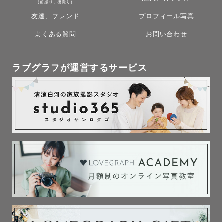
(前撮り、後撮り)
頼いただけたこと本当に嬉しく思います。

友達、フレンド
プロフィール写真
みなさまがいたからこそ今の私が、写真があります。

よくある質問
お問い合わせ
素敵な経験と出会いと時間を本当にありがとうございま
す。

またお会いできる日が来ることを楽しみに、いつでもお待
ラブグラフが運営するサービス
ちしております💓

-----------------------------------

📸得意な撮影(下記以外も対応可◎)

💍Wedding💍

一生に一度の家族の初めの記念となるお写真.

最高の写真と想い出となるように撮影前から後まで丁寧に
対応いたします.

経験も豊富なので様々なロケーションや雰囲気、ポージン
グもお任せください.

「この人と一緒にいるときの自分ってこんなに幸せそうな
んだ…」と見返したときにも幸せに思えるようなお二人だ