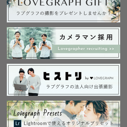
けのオリジナルのウェディングフォトを撮影させていただ
きます♡

物語の中にいるお姫さまになりきれるような写真を目指し
て...

🌿Nature🌊

公園・海などでの自然の中での撮影がとても得意です♡

自然でナチュラルな雰囲気になるように撮影いたします🌿

おすすめの場所もご提案しますので聞いてください!

🌸Flower🌼

私自身お花がとても好きでお花と撮影するのが得意です♡

今まで色々なお花と場所のお花畑で撮影してきました!

季節のお花と撮影したい方はおすすめの時期や撮影地をご
紹介するので早めにご相談下さい💐

全国のお花畑で撮影をするのが夢です💐!

ex.菜の花,桜,ポピー,ネモフィラ,紫陽花,向日葵,コスモ