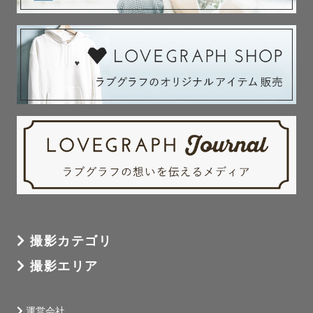
ス...

-----------------------------------

✈️今までの撮影で呼んでいただいた都道府県✈️

北海道/東京/神奈川/埼玉/千葉/茨城/栃木/静岡/愛知/兵
庫...

全国で撮影を承っています~✈︎

------------------------------------

⚠️ATTENTION⚠️

▼撮影日時について

・基本的に土日祝で承ります

・リピーターの方はLINEにご連絡いただければ優先的に調
整いたします

撮影カテゴリ
▼交通費について

撮影エリア
・東京を出張の拠点としています。遠方の撮影地の場合は
交通費ご相談をさせていただきます
運営会社