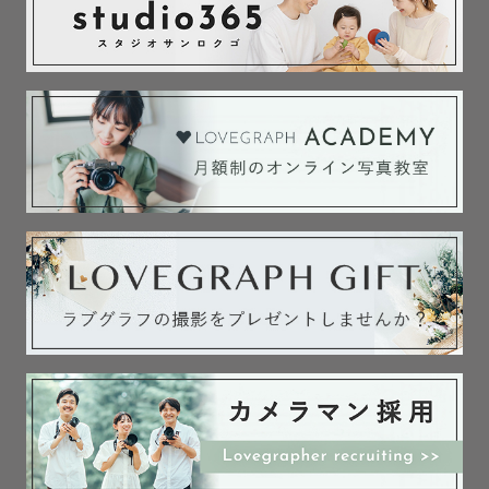
心掛けて撮影させていただきます♩

動物さん大好きなのでペット撮影も可能です🐶

お写真の仕上がりは

《優しく淡い絵本のような世界観》が得意ですが

ゲスト様のご希望に合わせて、かっこよくシックな雰囲気
や、鮮やかで元気な雰囲気に仕上げることもできます🎨

どんな雰囲気がお好きかもお伺いしますので、遠慮なくリ
クエストしてください😌

【 👶🏻ファミリー・お子さま撮影へ込める想い 】

お誕生日を迎える記念や、お宮参りや七五三などの節目な
ど

ご家族にとって大切な想い出となる一日だから

パパママにとっても、お子さまにとっても、

楽しい想い出になる一日を過ごしていただけるよう心掛け