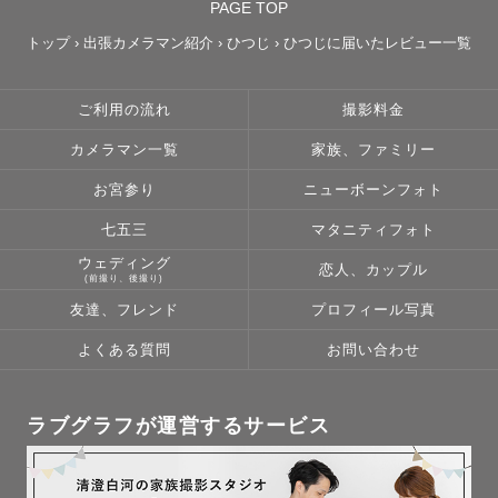
PAGE TOP
トップ
›
出張カメラマン紹介
›
ひつじ
›
ひつじに届いたレビュー一覧
＼＼ 撮影について ／／

ご利用の流れ
撮影料金
ゲスト様に寄り添い、

その方らしさを大切に撮影させていただきます♡

カメラマン一覧
家族、ファミリー
"こんな写真を残したい"

お宮参り
ニューボーンフォト
"こんな雰囲気の写真が好き"

などゲスト様のご要望にそって一緒に考えていきたいの
七五三
マタニティフォト
で、ぜひお気持ちをお聞かせください💌

ウェディング
恋人、カップル
(前撮り、後撮り)
ふわっとしたご要望でも大丈夫です！

友達、フレンド
プロフィール写真
私からもいろいろご提案させていただきますのでご安心く
ださい☺️

よくある質問
お問い合わせ
写真に慣れてない方にも安心していただけるよう

ラブグラフが運営するサービス
お話しをしてコミュニケーションをとりながら撮影した
り、ポージングの指示もこちらからさせていただきます🌿

リラックスして撮影を楽しんでいただけるよう
