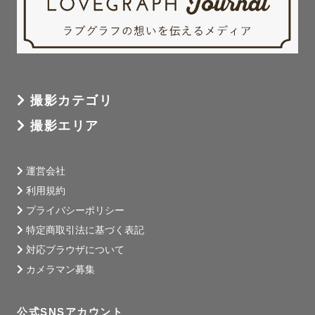
め込んで

改めてお互いの好きなところを再発見できるようなお写真
と、そんな素敵な一日の想い出をお届けできるよう意識し
ています✨

素敵なお二人を前にすると語彙力が無くなるのも

ご愛嬌と思っていただけると嬉しいです☺️

撮影カテゴリ
撮影エリア
お二人の共通の趣味や出会ったきっかけの場所やアイテム
があれば

取り入れて撮影するとよりお二人らしさが残せますのでぜ
運営会社
ひ教えていただけると嬉しいです♡

利用規約
ミニ黒板やシャボン玉もお貸出し可能なのでお気軽にご相
プライバシーポリシー
談ください🫧

特定商取引法に基づく表記
対応ブラウザについて
【 ⛺️ブース撮影について 】

カメラマン募集
ブースを作っての撮影も大得意です☺️

ラブグラフでは基本的には《ブースのご用意はゲスト様》
公式SNSアカウント