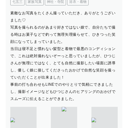
七五三
家族写真
神社・寺院
浴衣・着物
素敵なお写真をたくさん撮っていただき、ありがとうござい
ました♡
写真を撮られるのがあまり好きではない娘で、自分たちで撮
る時はお菓子などで釣って無理矢理撮らせて、ひきつった笑
顔になってしまっていました。
当日は寝不足と慣れない髪型と着物で最悪のコンディション
で、これは絶対撮れないぞーっと思っていましたが、ひつじ
さんが無理にではなく、とても自然に撮影したい場面に誘導
し、優しく娘に接してくださったおかげで自然な笑顔を撮っ
ていただくことが出来ました！
事前の打ち合わせもLINEでのやりとりで気軽にできました
し、撮影イメージなどもひつじさんのヒアリングのおかげで
スムーズに伝えることができました。