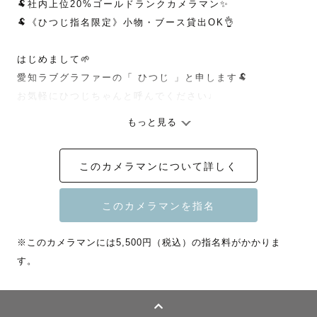
🐏社内上位20%ゴールドランクカメラマン✨

🐏《ひつじ指名限定》小物・ブース貸出OK👌

はじめまして🌱

愛知ラブグラファーの「 ひつじ 」と申します🐏

お気軽にひつじちゃんと呼んでください♩

もっと見る
『見返すたびいつまでも幸せを呼びおこす写真』

このカメラマンについて詳しく
そんなお写真を残したいという想いを胸にカメラマンにな
りました。

日常に溢れている小さな幸せは、実はその瞬間にしか気づ
くことのできない尊くて大切なもの。

※このカメラマンには5,500円（税込）の指名料がかかりま
そんな尊い幸せを、いつでも思い出せるように

す。
いつでもその時の幸せを感じられるように

カタチにしてお届けします🎁

－－－－－－－－－－－－－－－－－－－－
