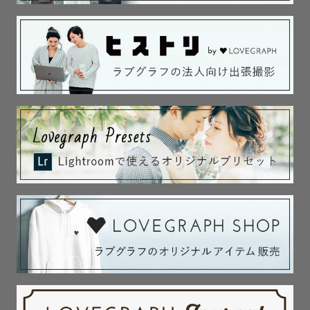
ています☺️

お子さまには伸び伸びと笑顔で楽しんでいただけるように
シャボン玉などの遊び道具を使ったり、私も一緒になって
遊んだりしながら撮影させて頂いてます♪

お誕生日記念でしたらクマ型のHappyBirthdayの木製ボー
ドもお貸出しできます🐻

お子さまの気が乗らないときは休憩したり

ヤンチャさんや人見知りさんにもそれぞれの

お子さまのペースに合わせて撮影いたしますので

パパママもご安心して一緒に楽しんで頂けると嬉しいで
す！♡

【 💒ウェディング撮影へ込める想い 】

素敵な運命によって結ばれたお二人が

これから一緒に歩いていくスタートライン♡

その最初の記念となるお写真は、二人の幸せをギュッと詰