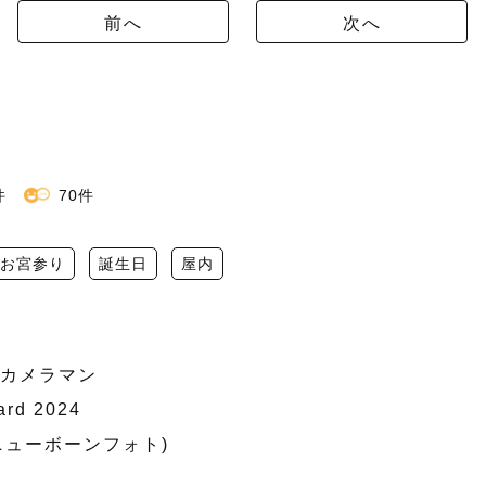
前へ
次へ
り
件
70件
お宮参り
誕生日
屋内
プカメラマン

rd 2024 
