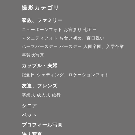
撮影カテゴリ
大切に思っていたこと
今だけの娘の姿や、私
家族、ファミリー
写真を撮り始めました
ニューボーンフォト
お宮参り
七五三
マタニティフォト
お食い初め、百日祝い
そして、

ハーフバースデー
バースデー
入園卒園、入学卒業
年賀状写真
私自身が学生時代に撮
結婚したときの写真も
カップル・夫婦
記念日
ウェディング、ロケーションフォト
娘が大きくなっていく
友達、フレンズ
もうあの頃には戻れな
卒業式
成人式
旅行
そのときの気持ちや空
シニア
目に見える形に残せた
ペット
本当に良かったなと思
プロフィール写真
法人写真