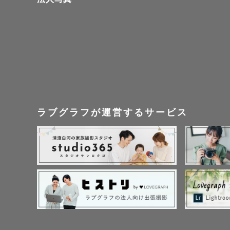
だからこそ、

そのときの気持ち、雰
撮影したときはもちろ
みなさまにとって時間
宝物になるような写真
ラブグラフが運営するサービス
撮影前のやりとりも丁
どんな撮影にしたいか
一緒に相談しながら考
〈 ニューボーンフォト
新生児期のお写真は、