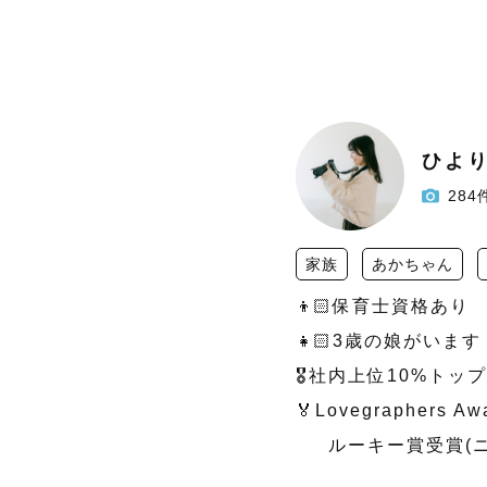
ひよ
284
家族
あかちゃん
👦🏻保育士資格あり

👧🏻3歳の娘がいます

🎖️社内上位10%トッ
🏅Lovegraphers Awa
     ルーキー賞受賞(ニューボーンフォト)
