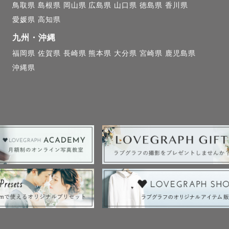
鳥取県
島根県
岡山県
広島県
山口県
徳島県
香川県
愛媛県
高知県
囲気、成長が伝わる写真を

九州・沖縄
ん

福岡県
佐賀県
長崎県
熊本県
大分県
宮崎県
鹿児島県
が経つほど

沖縄県
を残せたらなと思っております☁️

寧にさせていただきますので

、どんな写真を残したいか、

えていきましょう🍃

について 〉

ぜひ残してほしいです！！！
