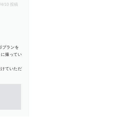
/4/10 投稿
影プランを
りに撮ってい
設けていただ