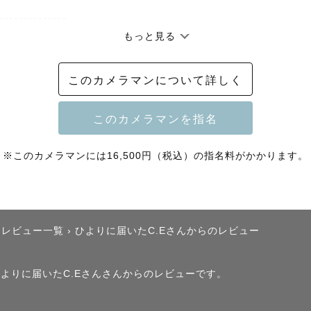
--------------

もっと見る
ーターの方のみご予約をお受けしています

このカメラマンについて詳しく
影をご希望の方は、お気軽にお問い合わせください！

名料不要です🍉

--------------

※このカメラマンには16,500円（税込）の指名料がかかります。
マンのひよりと申します🐣

たレビュー一覧
›
ひよりに届いたC.Eさんからのレビュー
覧いただき

。

、ひよりに届いたC.Eさんさんからのレビューです。
たときに
