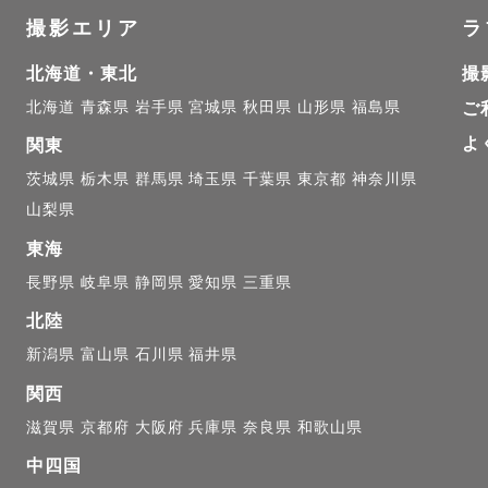
撮影エリア
ラ
が伝わるといいな

に向けてくれる表情を忘れたくないなと思い

北海道・東北
撮
。

北海道
青森県
岩手県
宮城県
秋田県
山形県
福島県
ご
よ
関東
茨城県
栃木県
群馬県
埼玉県
千葉県
東京都
神奈川県
ってもらった写真も、

山梨県
、妊娠中の写真も、

東海
毎日を残した写真も、

長野県
岐阜県
静岡県
愛知県
三重県
北陸
いけれど

新潟県
富山県
石川県
福井県
気感、成長を

関西
ことが

滋賀県
京都府
大阪府
兵庫県
奈良県
和歌山県
います。

中四国