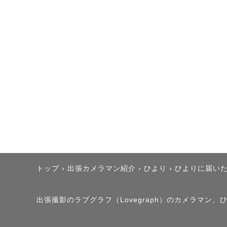
-------------------------
▪️8月の撮影：リピ
→リピーターの方で撮
→2回目以降の撮影は指
-------------------------
はじめまして！

Lovegraphカメラ
トップ
›
出張カメラマン紹介
›
ひより
›
ひよりに届い
カメラマンページをご
ありがとうございます
出張撮影のラブグラフ（Lovegraph）のカメラマン
私は、娘が大きくなっ