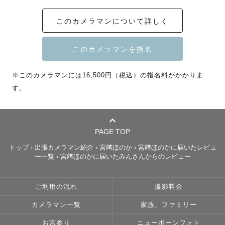
「せっかくの節目の撮影だけど、

このカメラマンについて詳しく
撮影を依頼したことがなくて緊張するな・・」

 「ポージングや表情も

どうしたらいいんだろう・・？」・・・etc 

※このカメラマンには16,500円（税込）の指名料がかかりま
す。
と不安なこともあるかもしれません。

そのような不安を解消し、

安心して撮影当日を迎えることができるよう 

PAGE TOP
トップ
›
出張カメラマン紹介
›
宮﨑ほのか
›
宮﨑ほのかに届いたレビュ
撮影前から丁寧なコミュニケーションを心掛けております
ー一覧
›
宮﨑ほのかに届いたみんさんからのレビュー
🕊️

ご利用の流れ
撮影料金
そして当日は撮影を楽しんでもらえるよう

カメラマン一覧
家族、ファミリー
お二人のペースに合わせて撮影を進めていきます✨

お宮参り
ニューボーンフォト