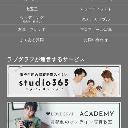
________________________________________________
七五三
マタニティフォト
ウェディング
👶アートニューボーン🍼　˗ˏˋ指名料はかかりません！ˎˊ˗　

恋人、カップル
(前撮り、後撮り)
詳細やポージングにつきましては下記をご覧ください！

友達、フレンド
プロフィール写真
よくある質問
お問い合わせ
金額: 43,780円（税込）

撮影時間:2時間

納品枚数:40枚

ラブグラフが運営するサービス
（アートカット10~15枚程度/ ナチュラルカット 25~40
枚）

｟アートカット｠

・おくるみ　手足が見える　

・おくるみ　手足が見えない

・はだかんぼ（かご/黒背景）

・着ぐるみ　（うさぎ ）

｟ナチュラルカット｠
