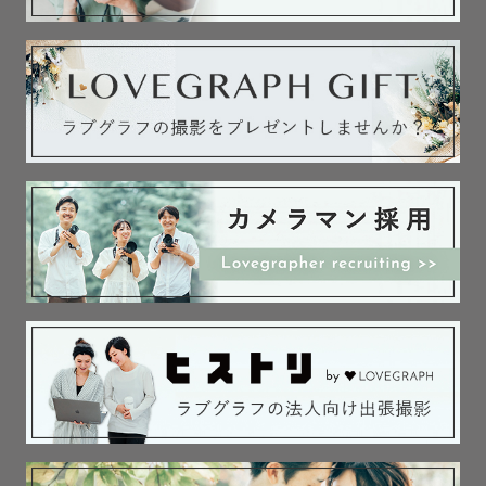
・ご家族・ご兄弟との集合写真

・授乳中やおむつ替えなど日常生活の中でふれあいをして
いるカット

💍ウェディングフォト🕊️

˗ˏˋポージングをリードして欲しいあなたへˎˊ˗　

・リラックスして楽しむ撮影をお届け🕊

・女性目線で丁寧にお伝えします！

・肌の質感を大切にお撮りしています！

一番大事にしていることは

お二人が綺麗に写っていることです。

自然光をうまく活かして

お肌の質感も美しくお撮りします！

ポージングや角度の細かな違いで見え方が驚くほど変わり