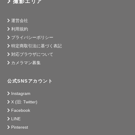
撮影エリア
⚪︎今まで撮影した都道府県

北海道（富良野/美瑛) / 神奈川 / 東京 / 千葉 / 栃木

運営会社
埼玉 / 茨城 / 名古屋 / 静岡 / 愛知 / 大阪 / 京都 / 奈良 

利用規約
兵庫（淡路島） / 和歌山 / 滋賀 / 福岡 / 沖縄

プライバシーポリシー
特定商取引法に基づく表記
今まで様々な場所や天気の中で

撮影を行ってきました！

対応ブラウザについて
そのため具体的な撮影場所にお悩みの際も

カメラマン募集
色んな撮影場所もご提案可能です！

公式SNSアカウント
________________________________________________
Instagram
【交通費について】

X (旧: Twitter)
交通費が3000円を超える場合、追加で交通費・出張費をご
Facebook
負担頂く場合がございます。

LINE
交通費をいただければ日本全国どこでも出張いたします！

Pinterest