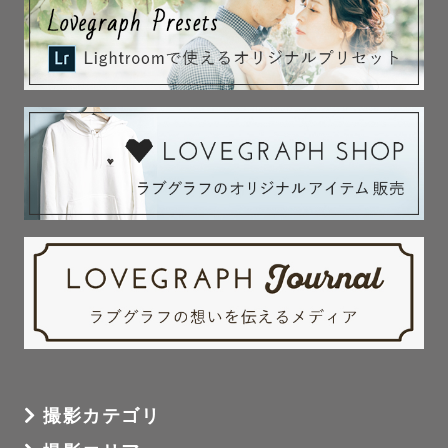
ます！

プロ目線であなたをより魅力的に映します！

ポージングもこちらからお伝えさせて頂きますのでご安心
ください☺️

また事前に顔合わせも兼ねてZOOMや

お電話での打ち合わせも可能でございます🌿 

お話ししながらご要望やイメージを

詳しくお聞きすることでよりイメージにあった

撮影をお届けいたします✨

ご希望頂いたシチュエーションを

うまく生かしたお写真や、

イメージにあったお写真をお渡しできるよう 

当日下見をしてゲストさんに合った

撮影カテゴリ
撮影場所もご提案いたします✨
