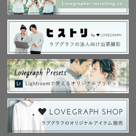
＊撮影対応エリアについて

兵庫県、大阪府、京都府を中心に対応しております。

対応地域外の方も、交通費を頂ければ全国対応可能ですの
でご相談下さい♩

交通費が3000円を超える場合、追加で交通費、出張費をご
負担いただきます。

入園料や使用料などが発生した場合もご負担いただきます
ので、ご理解のほどお願い致します。

＊zoomやLINEのテレビ電話でのやりとりも対応可能で
す！

撮影までに話してみたい！という方お気軽にお申し付けく
ださい♩
