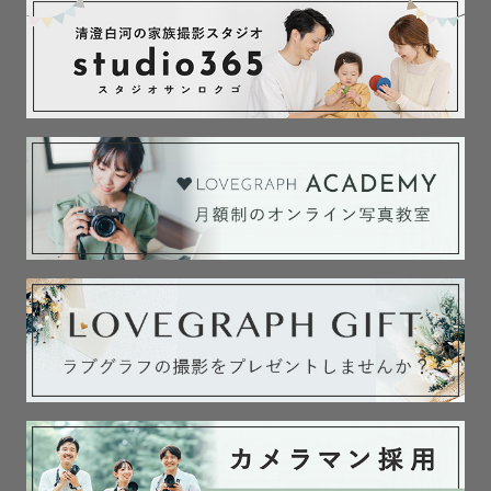
どんなことでもお気軽に、友達に相談するくらいのお気持
ちでご相談くださいね☺︎

＊レタッチに関して

写真に写ったお子様の肌質から、将来息づかいや匂いまで
思い出せるよう、肌の質感にこだわり、色味もできるだけ
綺麗に見える様にと、柔らかく、ご家族の雰囲気や場所に
合ったレタッチを心がけております。

＊撮影の時間帯について

平日9：00〜16：00、休日9：00〜17：00頃が対応可能時
間となっております。

おすすめの時間帯としては、14時以降の光が柔らかくて優
しい感じのお写真が撮れるのでおすすめです！！
