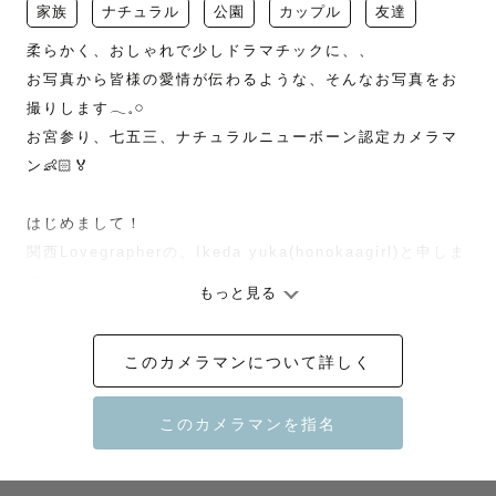
家族
ナチュラル
公園
カップル
友達
柔らかく、おしゃれで少しドラマチックに、、

お写真から皆様の愛情が伝わるような、そんなお写真をお
撮りします𓂃𓈒𓏸

お宮参り、七五三、ナチュラルニューボーン認定カメラマ
ン👶🏻🏅

はじめまして！

関西Lovegrapherの、Ikeda yuka(honokaagirl)と申しま
す

もっと見る
兵庫県神戸市在住の、9歳のおっとりマイペースな長男と、
５歳のひょうきんなのに極度の内弁慶な次男の兄弟を育て
このカメラマンについて詳しく
るママです𓅿⋰お子様の気持ちを汲み取る事が得意です♩

大阪の写真専門学校を卒業後、写真歴は20年になります。

主役のお子様はもちろんなのですが、皆様がお子様を見守
る温かい視線や笑顔、その日の楽しかった雰囲気をありの