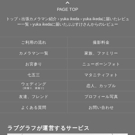
まま、私が代わりに残させていただきます！☺︎

PAGE TOP
どうしようもなく自由でも、大丈夫です☺︎♡

トップ
›
出張カメラマン紹介
›
yuka ikeda
›
yuka ikedaに届いたレビュ
ー一覧
›
yuka ikedaに届いたぶぶすけさんからのレビュー
特別な日の中にも垣間見える、普段のご家族の雰囲気や、
ご家族の愛のかたちを写し出せるように

ご利用の流れ
撮影料金
今しかないご家族のかたちを特別と日常を織り交ぜて撮影
させて頂きます！

カメラマン一覧
家族、ファミリー
写真を見返した時に、その日1日がまるっと愛おしい思い出
お宮参り
ニューボーンフォト
として思い出せるように想いを込めて𓂃𓈒𓏸

七五三
マタニティフォト
皆様にとってのかけがえのない時間を、友達や親戚のよう
ウェディング
恋人、カップル
(前撮り、後撮り)
なポジションで

友達、フレンド
プロフィール写真
一枚一枚大切に、切り撮らせて頂けたら嬉しいです⚐ ˒˒

よくある質問
お問い合わせ
ファミリー撮影が多いですが、カップル、お友達同士の撮
影もお任せください🫶

ラブグラフが運営するサービス