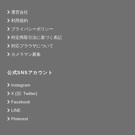
できる限りご希望に近い撮影が出来ますよう

全力で取り組ませていただきます！

運営会社
もちろんイメージがなくても大丈夫です！

利用規約
こちらでポーズなどのご案内をさせていただきますのでご
プライバシーポリシー
安心ください♡

特定商取引法に基づく表記
どんなことでも不安ごとがありましたらお気軽にご相談く
対応ブラウザについて
ださい♪

カメラマン募集
公式SNSアカウント
┈┈🍀ご希望日時🍀┈┈

Instagram
スケジュールが△や×の日でもお受けできる場合が

X (旧: Twitter)
ありますのでお気軽にお問い合わせください。

Facebook
LINE
Pinterest
┈┈🍀交通費🍀┈┈
