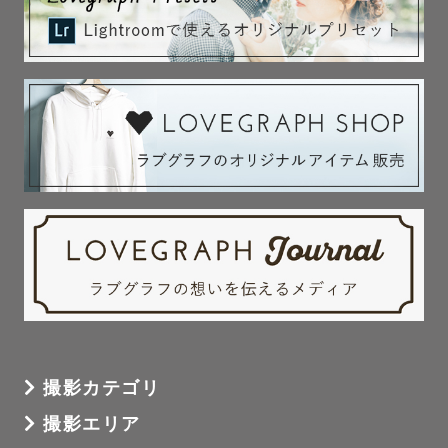
┈┈🍀撮影をご検討の皆さまへ🍀┈┈

初めての撮影や、お子さまとの撮影などは

緊張や不安なこともたくさんあると思います。

事前に丁寧にお打ち合わせをし、

ひとりひとりに合った方法で、

そして当日はお子さまやご両親さま、

ゲストさまのペースでご希望に沿う撮影を

させていただければと思っておりますのでご安心ください♪

❁「こんな写真を撮影したい」

❁「小物アイテムと一緒に撮りたい」

❁「こんな雰囲気の写真好きだな」等

撮影カテゴリ
イメージや写真などがありましたら

撮影エリア
ぜひ事前にお申しつけください𖤐ˎˊ˗
