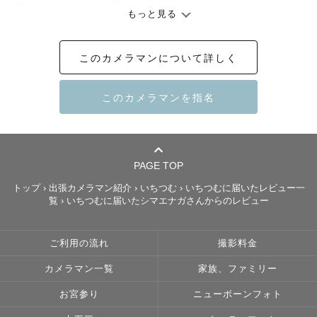
⛩️お宮参り・七五三⛩️

もっと見る
〖 深志神社（松本市) 〗

〖 四柱神社（松本市) 〗で多く撮影しています✨ˎˊ˗

このカメラマンについて詳しく
穂高神社・諏訪大社・善光寺での撮影経験有り•‿•⊹

◎スケジュールが△や×の日でもお受けできる場合が

ありますのでお気軽にお問い合わせください♪

𓈒 𓏸 𓐍 𓂃 𓈒𓏸 𓂃◌𓈒𓐍 𓈒 𓈒 𓏸 𓐍𓈒𓂃 𓈒𓏸 𓂃◌𓈒𓐍 𓈒 𓈒 𓏸 𓐍 𓂃 𓈒

PAGE TOP
トップ
›
出張カメラマン紹介
›
いちつむ
›
いちつむに届いたレビュー一
覧
›
いちつむに届いたシマエナガさんからのレビュー
はじめまして♪

ご利用の流れ
撮影料金
ページにアクセスくださりありがとうございます！

ラブグラフカメラマンの 『 いちつむ 』 と申します♪

カメラマン一覧
家族、ファミリー
お宮参り
ニューボーンフォト