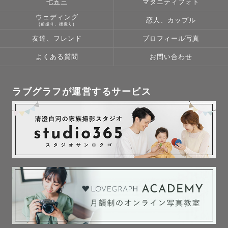
七五三
マタニティフォト
┈┈🫧🌷『いちつむ』ってどんな人･･･？🌷🫧┈┈

ウェディング
恋人、カップル
(前撮り、後撮り)
友達、フレンド
プロフィール写真
３歳❤︎５歳の子育て奮闘中のママカメラマンです📸✨

長野県塩尻市生まれ、

よくある質問
お問い合わせ
大学進学・就職で12年東京に住んでいましたが

自然豊かな信州が大好きで戻ってきました！

ラブグラフが運営するサービス
カメラを通して誰かの幸せな瞬間を切り取ることに

喜びを感じています。

とにかく小さなお子さまと関わることが好きです！

そしておしゃべりが好きなので、

ぜひ撮影時間を楽しくご一緒させていただけたら

とても嬉しいです♪

┈┈ ✨📸写真に込める想い📸✨┈┈
