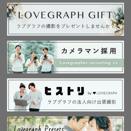
見るたびに温かい気持ちになれる、

そんな写真を目指しています！

後から見返したときに、

こんな瞬間もあったなとほっこりしたり、

思わずクスッとなるような写真が好きです。

カメラを意識せず、自然な日常を切り取るような、

リラックスした楽しい撮影を心がけています。

皆さまの自然な笑顔を残せるように✨🫧

記念日やイベントごとはもちろん、

普段の何気ない日常でも、

今しかない素敵な日常の小さな幸せを

˗ˏˋカタチˎˊ˗に残すお手伝いをさせていただきます！
