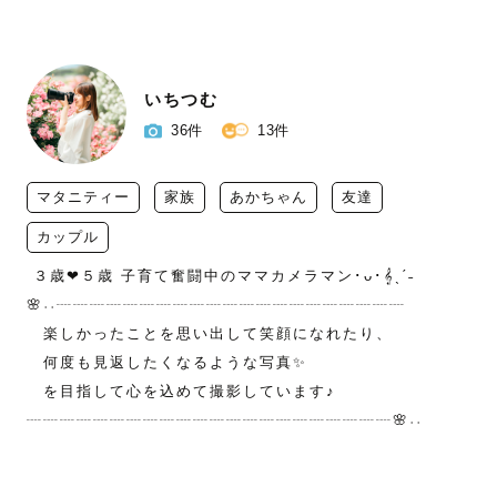
いちつむ
36件
13件
マタニティー
家族
あかちゃん
友達
カップル
 ３歳❤︎５歳 子育て奮闘中のママカメラマン･ᴗ･𝄞ˎˊ˗　

🌸˒˒┈┈┈┈┈┈┈┈┈┈┈┈┈┈┈┈┈┈┈┈┈

　楽しかったことを思い出して笑顔になれたり、

　何度も見返したくなるような写真✨

　を目指して心を込めて撮影しています♪

┈┈┈┈┈┈┈┈┈┈┈┈┈┈┈┈┈┈┈┈┈┈🌸˒˒
