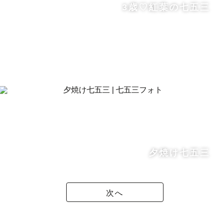
3歳♡紅葉の七五三
夕焼け七五三
次へ