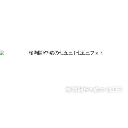
桜満開🌸5歳の七五三