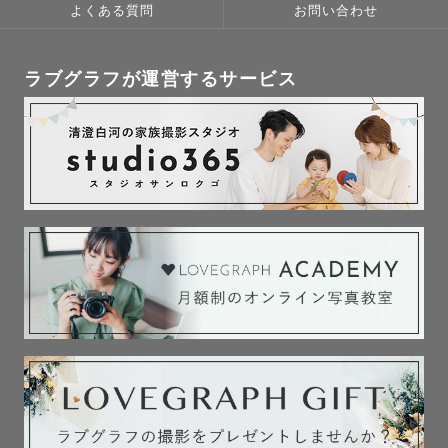
よくある質問
お問い合わせ
💨 対応エリア

東京都を中心に、神奈川・埼玉・千葉の一部で活動してい
ラブグラフが運営するサービス
ます。

※往復交通費が3,000円を超える場合は、別途ご相談させ
ていただいています。

スケジュールが△や✗の日でも、

調整できることもあるので、お気軽にご相談ください😊

⸝⸝⸝⸝⸝⸝⸝⸝⸝⸝⸝⸝⸝⸝⸝⸝⸝⸝⸝⸝⸝⸝⸝⸝⸝⸝⸝⸝⸝⸝⸝⸝⸝⸝⸝⸝

☘️自己紹介☘️

「かなやん」は、本名の「かなこ」から。

以前は“笑顔を守る仕事”をしていましたが、

今はカメラを通して、

笑顔がこぼれる瞬間を残したいと思い活動しています。
