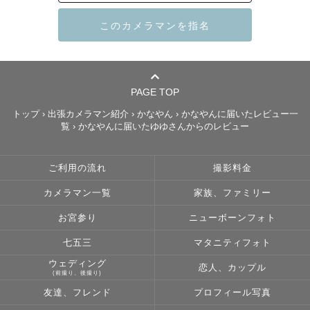
⸝⸝⸝⸝⸝⸝⸝⸝⸝⸝⸝⸝⸝⸝⸝⸝⸝⸝⸝⸝⸝⸝⸝⸝⸝⸝⸝⸝⸝⸝⸝⸝⸝⸝⸝⸝

はじめまして。

東京を中心に活動しているフォトグラファー「かなやん」
PAGE TOP
です。

トップ
›
出張カメラマン紹介
›
かなやん
›
かなやんに届いたレビュー一
覧
›
かなやんに届いたゆゆさんからのレビュー
よく「おっとりしてるね」と言われますが、

撮影が始まるとつい、たくさん笑わせてしまうタイプです
ご利用の流れ
撮影料金
☺️

カメラマン一覧
家族、ファミリー
写真が苦手な方にも、

お宮参り
ニューボーンフォト
「楽しかったな」って思ってもらえるように。

撮られる時間そのものが、

七五三
マタニティフォト
やさしい思い出になるような撮影を心がけています。

ウェディング
恋人、カップル
(前撮り、後撮り)
友達、フレンド
プロフィール写真
⸝⸝⸝⸝⸝⸝⸝⸝⸝⸝⸝⸝⸝⸝⸝⸝⸝⸝⸝⸝⸝⸝⸝⸝⸝⸝⸝⸝⸝⸝⸝⸝⸝⸝⸝⸝
