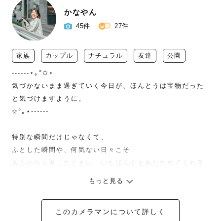
かなやん
45件
27件
家族
カップル
ナチュラル
友達
公園
------⋆｡°✩⋆

気づかないまま過ぎていく今日が、ほんとうは宝物だった
と気づけますように。

✩°｡⋆------

特別な瞬間だけじゃなくて、

ふとした瞬間や、何気ない日々こそ

あとから見返したときに、いちばん心をあたためてくれる
もの。

もっと見る
そんなあなたの「今」を、

このカメラマンについて詳しく
そっと未来に残すお手伝いができたら嬉しいです。
