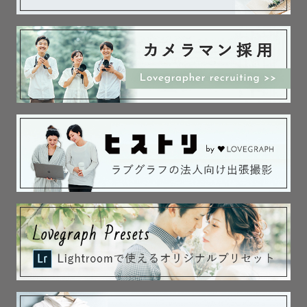
元気でちょっとわんぱくな、

２児のママでもあります🌿

⸝⸝⸝⸝⸝⸝⸝⸝⸝⸝⸝⸝⸝⸝⸝⸝⸝⸝⸝⸝⸝⸝⸝⸝⸝⸝⸝⸝⸝⸝⸝⸝⸝⸝⸝⸝

☘️写真への想い☘️

子どもが初めて歩いた日や、

初めての誕生日は、きっと覚えている。

でも、

最後に抱っこ紐を使った日や

最後に手をつないで歩いた日、

最後に「これ読んで」と持ってきてくれた日のことは、

気づかないまま過ぎていく。
