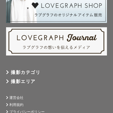
「あれが最後だったんだね」って、

あとになって、ふと気づく。

だから私は、

記念日だけじゃなくて、

まだ抱っこできるこの時間も、

このおもちゃに夢中なこの瞬間も、

何度も同じ絵本を読んでほしいと言ってくれる日々も、

撮影カテゴリ
撮影エリア
“いつの間にか過ぎていく今”を残したいと思っています。

写真は、未来の自分への手紙みたいなもの。

運営会社
利用規約
そのときは当たり前だった日常が、

プライバシーポリシー