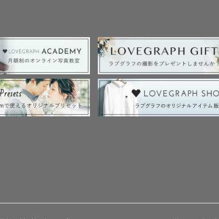
or シフォン）　

せ）

に顎を乗せたうつ伏せ）

したおくるみのポーズ）

ジングプランにて撮影可能

＋11,000円)で1ポーズ追加可能

用する関係で、ご予約は10時でお取りください。所要時
んのコンディション次第で大きく前後します。

てお伺いするため、最寄り駅からご自宅までが徒歩10
ります。難しい場合はタクシーを利用させていただくこ