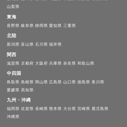
山梨県
東海
長野県
岐阜県
静岡県
愛知県
三重県
北陸
新潟県
富山県
石川県
福井県
ット+家族写真や日常写真

関西
滋賀県
京都府
大阪府
兵庫県
奈良県
和歌山県
グプラン◇

中四国
鳥取県
島根県
岡山県
広島県
山口県
徳島県
香川県
ット+家族写真や日常写真

愛媛県
高知県
九州・沖縄
福岡県
佐賀県
長崎県
熊本県
大分県
宮崎県
鹿児島県
沖縄県
選びください。
