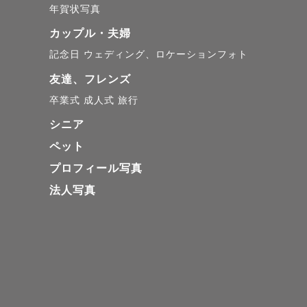
年賀状写真
ん)

カップル・夫婦
記念日
ウェディング、ロケーションフォト
友達、フレンズ
◇通常プラン ◇

卒業式
成人式
旅行
▶43,780円（税込）

シニア
▶２ポーズ+パーツカ
ペット
プロフィール写真
◇プレミアムポージン
法人写真
▶54,780円（税込）

▶3ポーズ+パーツカ
↓ポーズは下記からお
・おくるみ × かご
