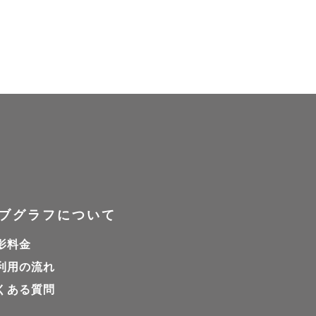
んな場所で撮りたい！
タジオでのカメラマン
ら撮影させて頂きます
一人を大切に、ゲスト様
間を残すお手伝いをさ
ブグラフについて
影料金
利用の流れ
くある質問
心掛けています。

のみ対応しておりませ