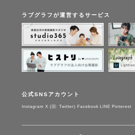
・おくるみ × 布背景

ラブグラフが運営するサービス
・サイドポーズ

・はだかんぼ（黒背景 
★バムアップ（うつ伏
★チンオンハンズ（手
★ポテトサック（自立
※★はプレミアムポー
※時間延長オプション(
公式SNSアカウント
※ 撮影は自然光を使
ておりますが、赤ちゃ
Instagram
X (旧: Twitter)
Facebook
LINE
Pinterest
※ 大きな荷物を持っ
迎えをお願いしてお
了承ください。
