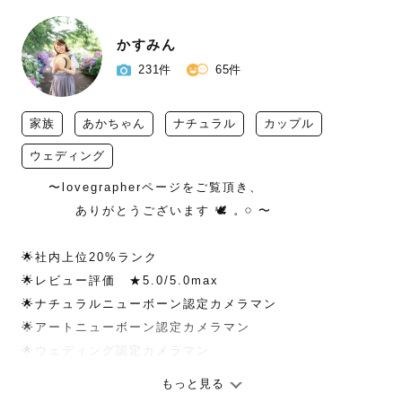
かすみん
231件
65件
家族
あかちゃん
ナチュラル
カップル
ウェディング
　　〜lovegrapherページをご覧頂き、

　　　　ありがとうございます 🕊 𓈒 𓏸 〜

🌟社内上位20%ランク

🌟レビュー評価　★5.0/5.0max 

🌟ナチュラルニューボーン認定カメラマン

🌟アートニューボーン認定カメラマン

🌟ウェディング認定カメラマン

もっと見る
【自己紹介】
