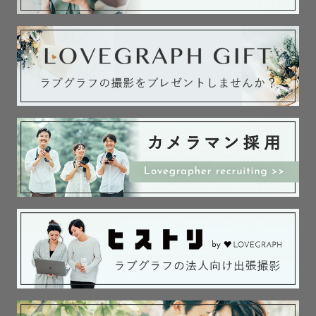
お手伝いをさせてください！𓇬◌۫ よろしくお願い致します
☺️

　　　˗ˋˏ 最後まで読んでいただき、

　　　　　ありがとうございました🌿  ˎˊ˗

【追記】

・日程が×や△になっている日でも、場所や時間によっては
撮影可能な日もあります。ご要望・ご相談などありました
ら、メールやinstagramのDMからお気軽にご連絡ください 
◡̉̈

・新潟/山形県/福島県での撮影を受け付けております。交
通費を頂ければ、その他の県でも撮影可能です📷