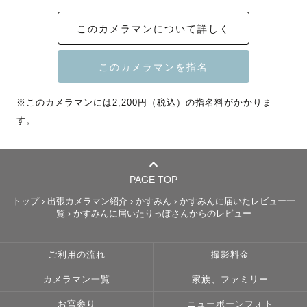
はじめまして！新潟在住の東北・北陸lovegrapherの『か
このカメラマンについて詳しく
すみん』と申します☺︎🌾誰かを喜ばせること、楽しいを共
有すること、笑うことが大好きです☺️普段は、保育士をし
ています！大好きな子どもたちと毎日楽しく、笑顔いっぱ
いで過ごしています👶🏻♡

※このカメラマンには2,200円（税込）の指名料がかかりま
す。
【ジャンル】

上記でお伝えしたように、普段は保育士をしています。子
どもが大好きなので、お子様との撮影はお任せください！
✨子どもが喜ぶことやおもちゃ、手遊びや歌など沢山知っ
PAGE TOP
ているので、お子様と仲良くなるのは得意です☺️

トップ
›
出張カメラマン紹介
›
かすみん
›
かすみんに届いたレビュー一
また、わんちゃんを何年も飼っていて、動物も大好きなの
覧
›
かすみんに届いたりっぽさんからのレビュー
で、大切なわんちゃん・猫ちゃんとの撮影もお任せくださ
い🐶🐱

ご利用の流れ
撮影料金
もちろん、カップル・フレンズ・おひとり様の撮影も大歓
カメラマン一覧
家族、ファミリー
迎です🥰楽しくお話ししながら、自然で暖かい気持ちにな
る写真を残します📷 ◌˳

お宮参り
ニューボーンフォト