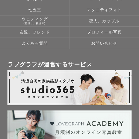
七五三
マタニティフォト
【ラブグラフに込める想い】

ウェディング
初めてカメラを手にしてから7年が経ちました。周りの大切
恋人、カップル
(前撮り、後撮り)
な人たちの日常や沢山の笑顔を撮り続けました。撮った写
友達、フレンド
プロフィール写真
真を渡すと、とっても喜んでくれて、"自分の写真で人を幸
よくある質問
お問い合わせ
せにできる"ということに気づきました 𓏸𓍯﻿そこから、わた
しの周りの人たちだけでなく、『もっと沢山の人たちの幸
せをカタチにしたい！』という想いでlovegrapherになり
ラブグラフが運営するサービス
ました 🧸𓈒 𓂂𓏸

長い時間を家族や恋人、友達と過ごしていると、一緒にい
ることが＂当たり前＂だと思ってしまいませんか？大切な
人、大好きな人、愛おしい人が側にいることは、＂当たり
前＂なんかではなく、＂奇跡＂だと思っています𓂃 𓈒𓏸 

写真を見返した時、「この人と一緒にいるとこんなに幸せ
なんだ」と改めて気付けるような大切な写真を撮っていき
ます。ゲスト様の幸せな瞬間や気持ちをカタチにして残す