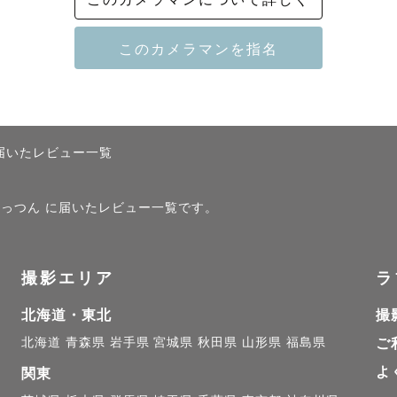
数が人生を豊かに楽しくすると思っています。

楽、その時の匂いや景色、そして写真は何よりその時の
届いたレビュー一覧
たの1つの経験になり、小さくとも大きな思い出の1つに
、かっつん に届いたレビュー一覧です。
あの日の思い出が蘇るような素敵なお写真をご提供させ
撮影エリア
ラ
北海道・東北
撮
ちょっとした日常！記念日などの節目に！などなど、

北海道
青森県
岩手県
宮城県
秋田県
山形県
福島県
ご
つの思い出作りをお手伝い」いたします！

よ
関東