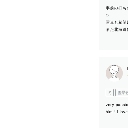
事前の打ち
✨️
写真も希望
また北海道
冬
雪景
very passi
him ! I lov