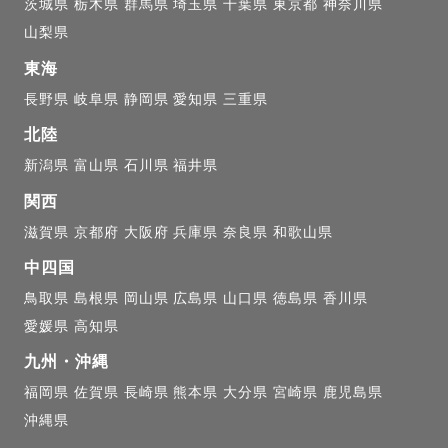
茨城県
栃木県
群馬県
埼玉県
千葉県
東京都
神奈川県
山梨県


東海
長野県
岐阜県
静岡県
愛知県
三重県
もらうのは初めてという方がほとんどです。

北陸
新潟県
富山県
石川県
福井県
影するのか？など、初めてのことは誰でも不安です。

関西
滋賀県
京都府
大阪府
兵庫県
奈良県
和歌山県
くなるように、事前にたくさんお話ししましょう！

中四国
鳥取県
島根県
岡山県
広島県
山口県
徳島県
香川県
装、時間など、他にもどんな些細なことでも気軽にご相
愛媛県
高知県
、素敵な撮影にしましょう！

九州・沖縄
福岡県
佐賀県
長崎県
熊本県
大分県
宮崎県
鹿児島県
沖縄県