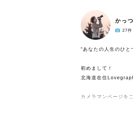
かっ
27件
“あなたの人生のひと
初めまして！

北海道在住Lovegra
カメラマンページをご
【　撮 影 へ の 思 い