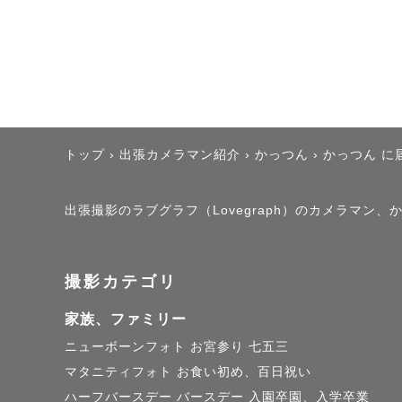
自身の経験や思い出の
その時聞いていた音
るものです！

トップ
›
出張カメラマン紹介
›
かっつん
›
かっつん に
撮影体験自体があな
ただきます！

出張撮影のラブグラフ（Lovegraph）のカメラマン
そして、見返した時に
撮影カテゴリ
家族、ファミリー
北海道旅行の記念に！
ニューボーンフォト
お宮参り
七五三
「あなたの人生のひと
マタニティフォト
お食い初め、百日祝い
ハーフバースデー
バースデー
入園卒園、入学卒業