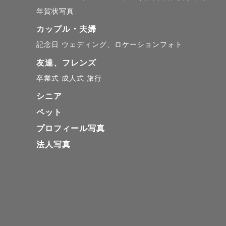
年賀状写真
【 撮 影 に つ い て 】
カップル・夫婦
記念日
ウェディング、ロケーションフォト
◆撮影前◆

友達、フレンズ
カメラマンに撮影して
卒業式
成人式
旅行
シニア
当日はどんな感じで撮
ペット
プロフィール写真
当日少しでも不安が無
法人写真
お写真のイメージ、服
一緒にたくさん考えて