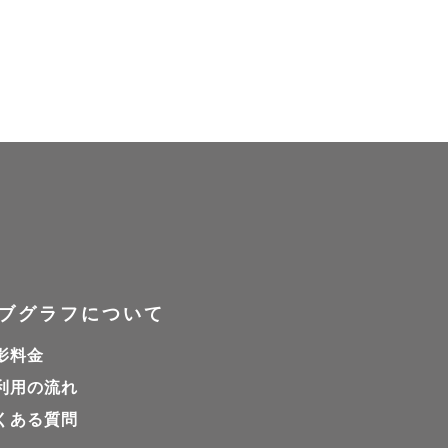
楽しかった思い出が蘇
なるよう撮影させてい
ていただきます！

ブグラフについて
影料金
利用の流れ
くある質問