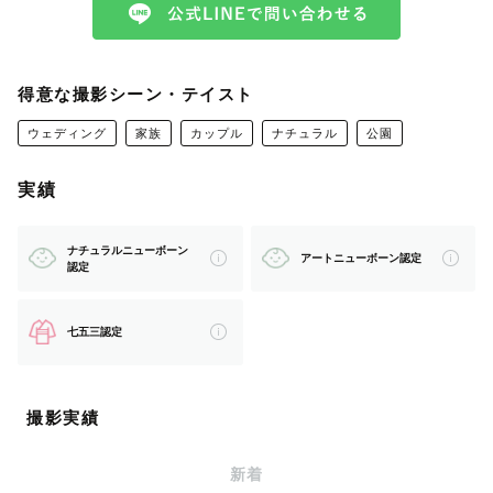
💬物腰が柔らかくて話してて安心感を持てました！
💬またかわちゃんと遊びたい！と子供が言ってました！ぜ
得意な撮影シーン・テイスト
ひまたお願いします！
ウェディング
家族
カップル
ナチュラル
公園
実績
💬さすがパパ！この子が次、七五三の時は絶対お願いした
い！
ナチュラルニューボーン
アートニューボーン認定
認定
七五三認定
💬自然と笑顔になるような雰囲気を作っていただいたおか
げで親子共々リラックスしてとても楽しい撮影タイムでし
た
撮影実績
新着