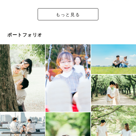
｢日常に埋もれている幸せ｣
｢その瞬間を特別な宝物に｣
もっと見る
｢今のお子様の表情や仕草は今だけ」
｢自然な家族写真をもっと残そう｣
ポートフォリオ
ご家族が考えている“今”の想いを写真という形にしたい！
そんな写真を精一杯撮らせていただきます！
【 大切な人】との成長を写真という形にして残していき
ませんか？(*^^*)
私ができるお手伝いはなんでもさせていただきます！
当日はみんなで素敵な思い出を作りましょう！
ご希望日程のご相談ください！
空き日程以外でも対応できる場合がございます😌
ご連絡お待ちしております