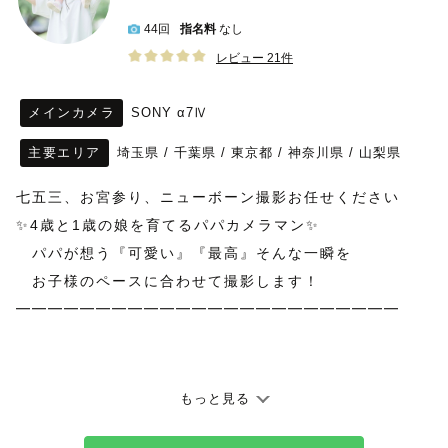
44回
指名料
なし
レビュー 21件
メインカメラ
SONY α7Ⅳ
主要エリア
埼玉県
/
千葉県
/
東京都
/
神奈川県
/
山梨県
七五三、お宮参り、ニューボーン撮影お任せください
✨4歳と1歳の娘を育てるパパカメラマン✨
　パパが想う『可愛い』『最高』そんな一瞬を
　お子様のペースに合わせて撮影します！
━━━━━━━━━━━━━━━━━━━━━━━━
☀️🙏ゲスト様からの声🙏☀️
もっと見る