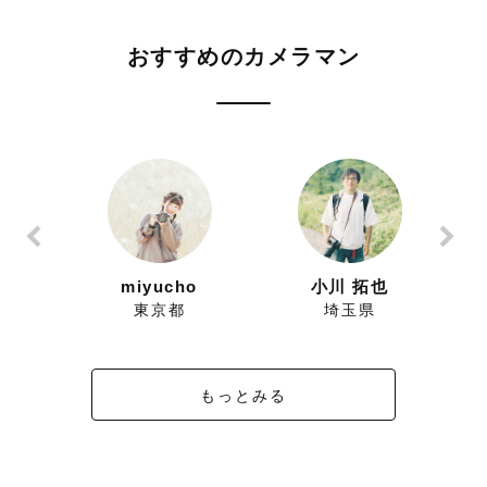
おすすめのカメラマン
ずにこ
miyucho
小川 拓也
県
東京都
埼玉県
もっとみる