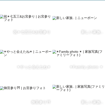
━━━━━━━━━━━━━━━━━━━━━━━━
パパカメラマンとして活動しているかわちゃんと申します
✨
祝✴︎七五三&お宮参り
新しい家族..
ファミリー・お宮参り・７５３等なんでもお任せくださ
い！
4歳・1歳の子供のパパをしながらカメラマンをしていま
す！
お子様が楽しんでいただき、それを見てパパママも楽しん
✴︎やっと会えたね✴︎
✴︎Family photo ✴︎
でいただけるのであればなんでもいたします！！
撮影をしているその瞬間をご家族と一緒に最高の思い出に
したいと考えています！٩( 'ω' )و
私はとにかく家族写真がだいすきです！
御宮参り⛩️
新しい家族..