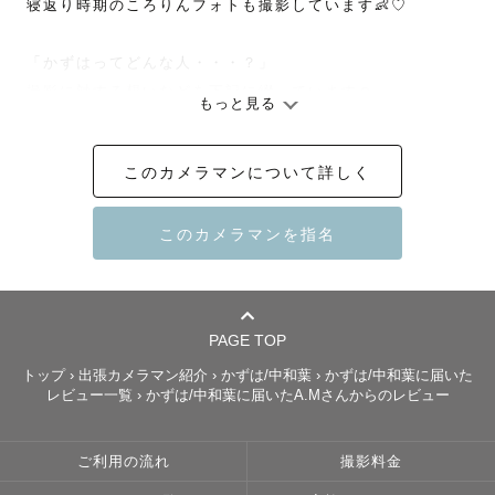
寝返り時期のころりんフォトも撮影しています👶♡

「かずはってどんな人・・・？」

撮影に対する想いなどを下記に綴っています☺️

もっと見る
このカメラマンについて詳しく
･.｡ ｡:* .･ﾟ.ﾟ･. ｡:* .･ﾟ.ﾟ･.  ｡:* .･ﾟ.ﾟ･.  ｡:* .･ﾟ.ﾟ･.  
｡:* .･ﾟ.ﾟ･.  ｡:* .･ﾟ.ﾟ･. 

初めまして！

関西ラブグラファーのかずはです🌿

PAGE TOP
数あるカメラマンの中から見つけて下さりありがとうござ
トップ
›
出張カメラマン紹介
›
かずは/中和葉
›
かずは/中和葉に届いた
います！

レビュー一覧
›
かずは/中和葉に届いたA.Mさんからのレビュー
大切な記念日や日常の幸せを一緒にカタチに残していきま
しょう☺️

ご利用の流れ
撮影料金
カメラ目線のお写真ももちろん大事ですが、ナチュラルな