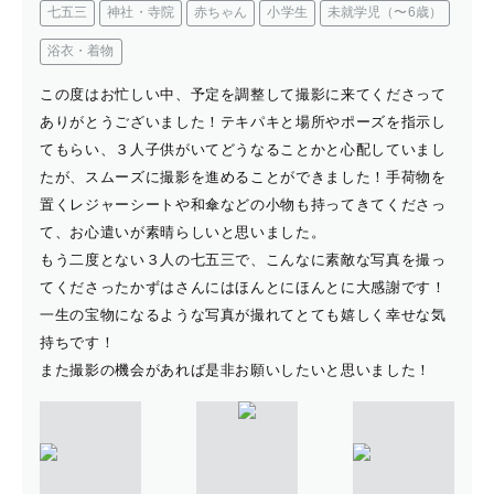
七五三
神社・寺院
赤ちゃん
小学生
未就学児（〜6歳）
浴衣・着物
この度はお忙しい中、予定を調整して撮影に来てくださって
ありがとうございました！テキパキと場所やポーズを指示し
てもらい、３人子供がいてどうなることかと心配していまし
たが、スムーズに撮影を進めることができました！手荷物を
置くレジャーシートや和傘などの小物も持ってきてくださっ
て、お心遣いが素晴らしいと思いました。
もう二度とない３人の七五三で、こんなに素敵な写真を撮っ
てくださったかずはさんにはほんとにほんとに大感謝です！
一生の宝物になるような写真が撮れてとても嬉しく幸せな気
持ちです！
また撮影の機会があれば是非お願いしたいと思いました！