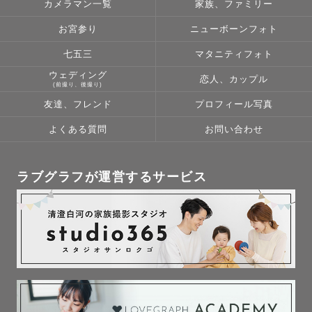
カメラマン一覧
家族、ファミリー
自然な表情を切り取っていきたいと思ってます！

お宮参り
ニューボーンフォト
いつ見返してもあったかい気持ちになるような思い出深い1
枚1枚のお写真を撮影させていただきます！

七五三
マタニティフォト
ウェディング
恋人、カップル
(前撮り、後撮り)
＊撮影経験の多い京都の神社＊

友達、フレンド
プロフィール写真
・下鴨神社

・北野天満宮

よくある質問
お問い合わせ
・松尾大社

・御香宮神社

ラブグラフが運営するサービス
・今宮神社

・岡崎神社

・長岡天満宮

※平安神宮、八坂神社、上賀茂神社は外部カメラマンの撮
影は出来かねますので何卒ご了承くださいませ。

＊自己紹介＊

京都出身京都在住のママカメラマンです！7歳と5歳のやん