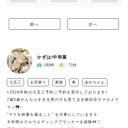
前へ
次へ
かずは/中和葉
180件
71件
七五三
お宮参り
家族
春
あかちゃん
⁂2026年秋の七五三予約ご予約を受付しております⁂

7歳5歳やんちゃすぎる男の子を育てる京都在住ママカメラ
マン📷✨

”ママを綺麗を撮ること” を大事にしています☺︎

８年間ホテルウエディングプランナーを経験👫♡
