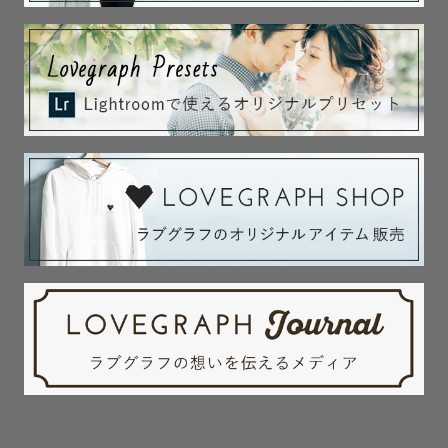
今考えれば分かります。

初めての場所に着慣れない着物、大きなカメラ、妙にハイ
テンションな親。笑

そりゃグズリます。

親としてカメラマンさんへ申し訳ない気持ちと

自分の不甲斐なさと子どもへの苛立ち、

全てが重なり「もう帰ろう」って途中で心が折れかけまし
た。

でも、その時のカメラマンさんは待ってくれたのです。

結果、私が息子たちを抱っことおんぶをして

はちゃめちゃな写真になったのですが

みんな笑顔で満足そうな顔をしていて。。。

今でもその写真たちは宝物です。
