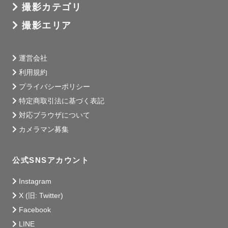
私が撮影したいのはそんな写真たちです。

撮影カテゴリ
当日までの不安なお気持ち、ぜーんぶよく分かります！

撮影エリア
でも、撮影当日は、どうなってもいいのです！！撮影場所
に来れただけでもう満点花丸です。

いつかその写真たちがかけがえのない宝物になることをお
運営会社
約束します。

利用規約
プライバシーポリシー
特定商取引法に基づく表記
対応ブラウザについて
＊撮影地域＊

カメラマン募集
メインエリア：京都

その他：大阪/滋賀

公式SNSアカウント
公共交通機関での移動となりますので、車が必要な場所で
の撮影は上記のエリアであってもご依頼をお受けできない
Instagram
場合がございます。

X (旧: Twitter)
交通費往復3,000円を超える場合は、超過分はご負担いた
Facebook
だきますが何卒ご了承頂ければ幸いです。

LINE