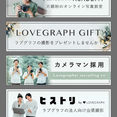
ちゃ盛りの男の子２人に日々鍛えてもらっているので、

お子様と遊びながら距離を縮めて撮影するのが得意です🦕
✨

ぜひ、お宮参りや七五三の撮影をさせてください👘

泣いたって、イヤイヤしたって、恥ずかしがっても全然大
丈夫！！

どうぞご安心してお任せください。"ありのままのいま” を
残します😌

どんなお子様もみんな違ってみんな良いのです☺️

というのも。。。2年前。。。5歳と3歳の息子たちの七五
三を経験しました。

着物を着てくれるかな？ちゃんと立ってくれるかな？グズ
らないかな？

そして、当日。見事に不安は的中！

「立たない！笑わない！ぐっずぐず！！」の三拍子！
