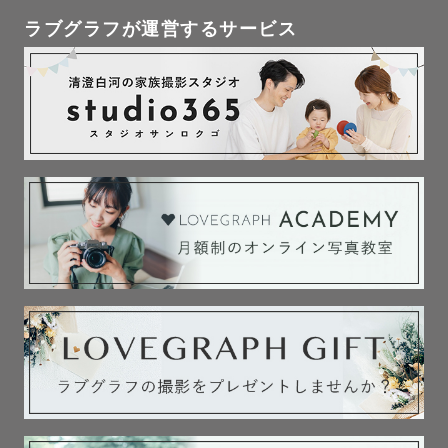
見返した時に 思わずにっこりしてしまうような、空気感や
ラブグラフが運営するサービス
温度までよみがえるような、そんな写真をお届けできるよ
う心がけています。

- - - - - - - - - - - - - - - - - - - - - - - - - - - - - - - - - 
- 

🧸┊︎わたし

香川出身・徳島在住の２児のママです。

看護師経験があり、幅広い年齢の方と和やかにお話するこ
とが大好きです🌷

看護師として培ったホスピタリティを活かし、撮影そのも
のが“しあわせな時間”として心に残るような関わりを大切