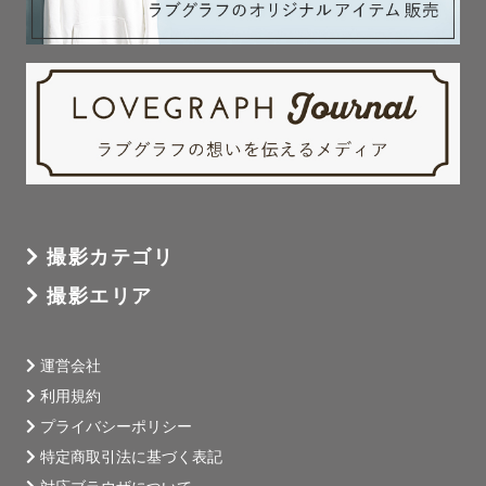
「もっと見たい…」が生まれないよう、たっぷりバリエー
ション豊かにお届けします ✉️

※撮影時間が短くなった際は難しい場合もございます。

② 七五三ナンバープレート・千歳飴プロップ、

おうち撮影用チュールなど

ご希望の方には撮影小物を無料で貸出いたします。

お気軽にお申し付けください💐

撮影カテゴリ
撮影エリア
📷┊︎撮影について

運営会社
○撮影地

利用規約
主に徳島県で撮影しておりますが、土日祝は香川県での撮
プライバシーポリシー
影も可能です。

特定商取引法に基づく表記