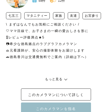
58件
12件
七五三
マタニティー
家族
友達
お宮参り
\ まずはなんでもお気軽にご相談ください /

🤍ママ目線で、お子さまの一瞬の愛おしさを形に

🎖️レビュー評価満点★5

📷希少な徳島拠点のラブグラフカメラマン

🧺元看護師が、安心の撮影体験をお届けします

🚗徳島香川は交通費無料でご案内（詳細は下へ）

- - - - - - - - - - - - - - - - -- - - - - - - - - - - - - - - - - 

もっと見る
このカメラマンについて詳しく
はじめまして！

たくさんのカメラマンの中から見つけてくださり、ありが
とうございます。
