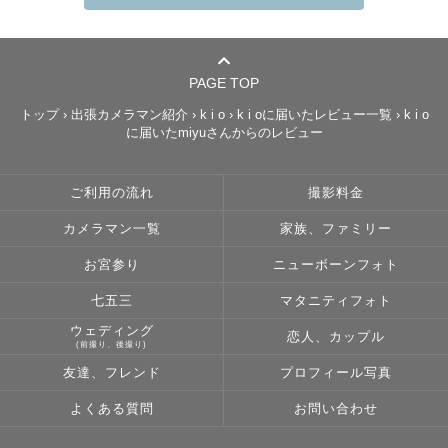
徳島・香川を中心に活動している k i o（きお） と申しま
す 📷´-

PAGE TOP
トップ
›
出張カメラマン紹介
›
k i o
›
k i oに届いたレビュー一覧
›
k i o
に届いたmiyuさんからのレビュー
- - - - - - - - - - - - - - - - - - - - - - - - - - - - - - - - - 
- 

ご利用の流れ
撮影料金
カメラマン一覧
家族、ファミリー
楽しいことも、うれしいことも。

お宮参り
ニューボーンフォト
よく頑張ったことも、今のたいせつなことも。

七五三
マタニティフォト
日常に散りばめられた、当たり前すぎて流れていく一瞬一
ウェディング
恋人、カップル
(前撮り、後撮り)
瞬。

友達、フレンド
プロフィール写真
その“しあわせな瞬間”を、未来の皆さまへのとっておきの
プレゼントにするお手伝いをさせてください✉️

よくある質問
お問い合わせ