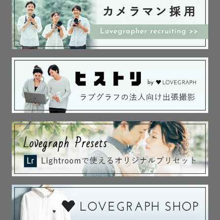
にしています。

また、これまで 親族含むたくさんの子どもたちに囲まれて
生活してきたこともあり

赤ちゃん〜小学生までの関わりが特に得意です！

泣いちゃっても、人見知りでも大丈夫◎ 

遊びながら自然な笑顔を引き出します🐰

動物も大好きで、犬・猫・ハムスターなどたくさんの子た
ちと過ごしてきました。

大切なご家族（ペット）との撮影も大歓迎です🐾

🎖️┊︎特典

① スタンダードプランをご指名の場合は “100枚以上” 納
品！
