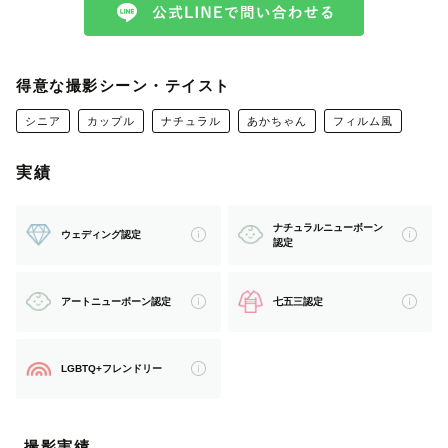
これからお会いする皆様の『自然で幸せいっぱいの表情』
を切り取ります！
私自身、写真を通してたくさんの幸せに触れてきました。
得意な撮影シーン・テイスト
写真に映る表情
シニア
カップル
ナチュラル
あかちゃん
フィルム風
愛情の伝わる目線や指先
そのときを思い出させてくれる景色
実績
あとで見返した時、思わず笑顔になるような
ナチュラルニューボーン
ウェディング認定
認定
幸せな気持ちになれるような写真をお届けします🕊️
アートニューボーン認定
七五三認定
カメラやカメラマンを前にすると緊張してしまいますよ
ね？
私は、ポージングはもちろん、撮影中たくさんお話しさせ
LGBTQ+フレンドリー
ていただき
お届けする写真だけでなく、撮影の時間も楽しい思い出と
撮影実績