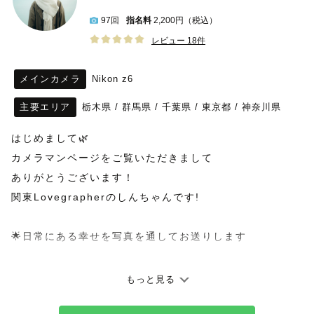
97回
指名料
2,200円（税込）
レビュー 18件
メインカメラ
Nikon z6
主要エリア
栃木県
/
群馬県
/
千葉県
/
東京都
/
神奈川県
はじめまして🌿
カメラマンページをご覧いただきまして
ありがとうございます！
関東Lovegrapherのしんちゃんです!
🌟日常にある幸せを写真を通してお送りします
神奈川県在住で、普段は理学療法士として訪問看護ステー
もっと見る
ションで働いています。