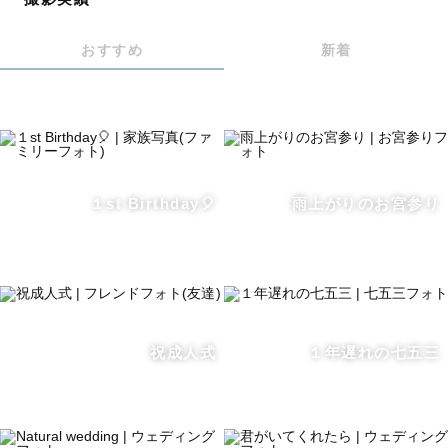
して提供させていただきます！
一緒に撮影を楽しみましょう😊
おすすめ
新着
《 最後に 》
スケジュールが△や✕の日でも対応可能になる場合がござ
１st Birthday🎈
雨上がりのお宮参り
います！
こちらも公式LINEからお気軽にお声かけください！
撮影のご予約を迷っている方やご質問がある方、
ささいなことでもなんでもお気軽に公式LINEでご相談く
ださい💌💭
祝成人式
１年遅れの七五三