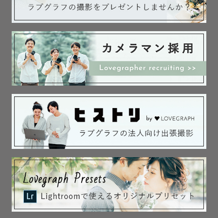
懐いたのは驚きでした』などなど

嬉しいお言葉をたくさんいただきます🥹

ストロボと呼ばれるフラッシュなどの機材も所持していま
す。

洋装だけでなく前撮りの和装や、卒業記念・成人記念で着
物や袴を着用しての撮影、夜間の撮影、結婚式の2次会撮影
なども承ります♪

外でのロケーション撮影の他、ご自宅や飲食店、屋内施設
での撮影、レンタルスタジオなどでの撮影など屋外屋内問
わず承ります♪

(合わせて下記に記している撮影許可についてのご説明も一
読をよろしくお願いいたします)

また、モデルさんとともに作品作りのための撮影もしてい
るため【広告撮影】や【おひとり様撮影】【プロフィール