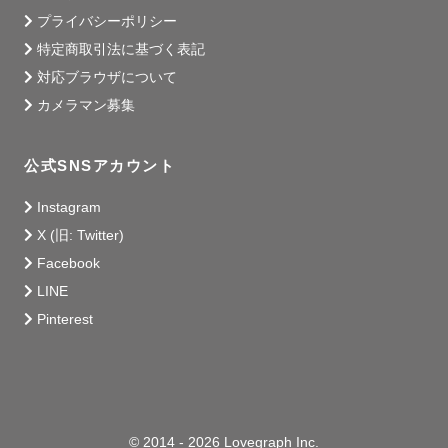
(例えば和歌山県、日本海側、姫路など岡山県寄りの兵庫
プライバシーポリシー
県、滋賀県の北側や東側、近畿以外など)

特定商取引法に基づく表記
対応ブラウザについて
カメラマン募集
【撮影許可について】

ご依頼していただいた撮影は、全て商業撮影となります。
公式SNSアカウント
このような撮影は撮影許可の確認が必要になります。

Instagram
原則ゲスト様ご自身で確認をしていただいているので、外
X (旧: Twitter)
部のカメラマンが同行して敷地内を利用していいか、現地
Facebook
へご確認をよろしくお願いいたします。(日時や申請料の確
LINE
認なども)

Pinterest
●昼夜問わず、外でのロケーション撮影(公園、神社仏閣、
街、屋外施設、海、川、山、高原など)

⇒撮影可能・撮影不可は場所によりけり。場所により撮影
許可の申請必要。撮影許可料金・撮影初穂料も場所により
© 2014 - 2026 Lovegraph Inc.