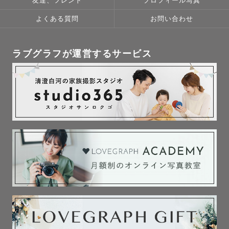
友達、フレンド
プロフィール写真
せていただきます。事前のご依頼があれば一度公式LINEま
でご連絡ください。

よくある質問
お問い合わせ
୨୧┈┈┈┈┈┈┈┈┈┈┈┈┈┈┈┈┈┈┈┈┈┈୨୧

ラブグラフが運営するサービス
関西ラブグラファーの『くぼっち』と申します。

この度は私のページをご覧いただき、誠にありがとうござ
います！

【お子様・ファミリー撮影】【カップル撮影】が得意です
🌿

お子様の撮影はお任せください☺️

『笑顔や普段の姿を写真に残せて嬉しかったです』

『2人の楽しそうな瞬間や、普段とは全然違う瞬間など色ん
な所を撮っていただき嬉しかったです』

『(お子様が)人見知りなのに心を許しているのがすごいな
と感じました』『(お子様が)男性は苦手なのにあそこまで