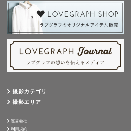
撮影】も得意です。

撮影後はお写真の中から選定して1枚1枚、丁寧にかつ綺麗
にお仕上げをさせていただきます✨

事前相談やご依頼後のご相談、ご依頼後の場所変更などお
気軽にご相談ください😌

୨୧┈┈┈┈┈┈┈┈┈┈┈┈┈┈┈┈┈┈┈┈┈┈୨୧

【撮影可能エリア】

大阪府の北摂地域に在住

主に大阪を中心とした関西エリア（大阪、京都、兵庫、奈
撮影カテゴリ
良、滋賀)で、ご依頼を承っております。

撮影エリア
対応エリア外で交通費が3000円を超える場合、追加で交通
費・出張費をご負担頂く場合がございます。

その場合はご相談の上、事前のやりとりの際にお声かけさ
運営会社
せていただきます。

利用規約