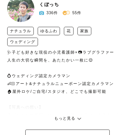
くぼっち
336件
55件
ナチュラル
ゆるふわ
花
家族
ウェディング
🩺子ども好きな現役の小児看護師×📷ラブグラファー

人生の大切な瞬間を、あたたかい一枚に😌

💍ウェディング認定カメラマン

👶🏻アート&ナチュラルニューボーン認定カメラマン

🏠屋外ロケ/ご自宅/スタジオ、どこでも撮影可能

【写真への想い】

子どもたちの笑顔には、いつも誰かを幸せにする力があり
もっと見る
ます。

看護師として働く中で、たくさんの子どもたちから”幸