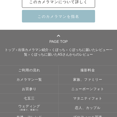
このカメラマンについて詳しく
せ”をもらってきました。

その幸せを、今度は自分が、これから出会う皆様に届けた
い。

看護師として、お子様の気持ちに寄り添うように、カメラ
マンとしても、あなたの大切な瞬間に寄り添います。

PAGE TOP
トップ
›
出張カメラマン紹介
›
くぼっち
›
くぼっちに届いたレビュー一
あなたらしい瞬間を、あなたと一緒に見つけていくこと。

覧
›
くぼっちに届いたASさんからのレビュー
それが自分の大切にしていることです。

「気づいたらこんな顔で笑ってたんだ」

ご利用の流れ
撮影料金
そんな一枚を、あなたと作って行けたら嬉しいです。

カメラマン一覧
家族、ファミリー
お宮参り
ニューボーンフォト
【撮影スケジュールについて】

順次、スケジュールを空けていきます。

七五三
マタニティフォト
9月末までの依頼を受け付けております。(2026年7月時点)

ウェディング
恋人、カップル
(前撮り、後撮り)
10月・11月のご依頼は8月ごろからスケジュールを開放さ