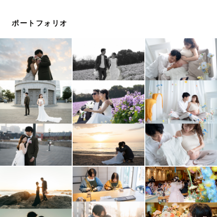
👨‍👩‍👧 ファミリー撮影
お子様の笑顔も泣き顔も、すべてが今しかない宝物。
ポートフォリオ
0〜5歳児を担当してきた保育士経験を活かし、ほどよい
距離感で寄り添いながら、安心して過ごしていただける撮
影を心がけています。
“撮らされている記念写真”ではなく、
「その日を一緒に楽しんだ時間」そのものが写真に残るよ
うに。遊びながら過ごすひとときを大切にし、家族のあた
たかさや関係性が感じられる写真に仕上げます。
“今日という日が大切な思い出になる写真”をお届けしま
す。
🌿 撮影スタイル
私の撮影は、テンションを無理に上げるようなものではあ