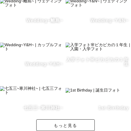
💍 ウェディング撮影
Wedding~離島~
Wedding~Y&N~
結婚は、人生の中でも特別でかけがえのない一日。見つめ
合う眼差しや、ふとした笑顔など愛が溢れる瞬間も大切に
残します。
私自身も結婚記念日に撮影を行い、当時の気持ちが蘇る特
入学フォト🌸ピカピカの１年
Wedding~Y&H~
生
別な体験をしました。だからこそ、前撮り・後撮り・記念
日の撮影を通して「あの日のときめきを感じられる写真」
をお届けしたいと思っています。
ロマンチックで“画になる一枚”と、おふたりらしい自然体
の表情。その両方を大切に未来に残したい特別な瞬間を撮
七五三~寒川神社~
1st Birthday
影いたします。
もっと見る