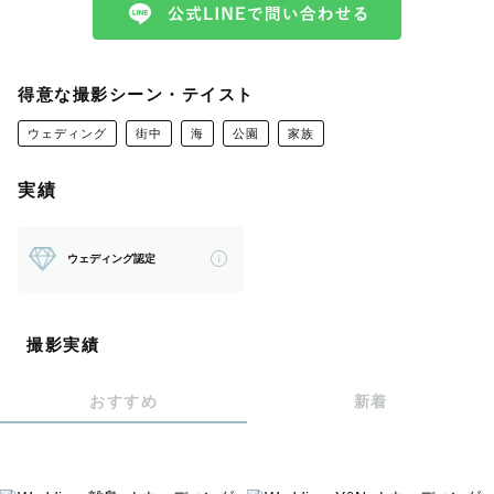
🗓️日程
※11/15は寒川神社での撮影のみ受付
得意な撮影シーン・テイスト
基本的には土日祝でお受けしておりますが、1ヶ月以上前
ウェディング
街中
海
公園
家族
でしたら平日撮影のご相談も受け付けています。その際は
ご依頼前にLINEにて問い合わせください。
実績
📸 カメラマン lumi（るみ）
ウェディング認定
本名をもとにフランス語で「光」を意味する lumiと名付
けました。
環境光を活かして、肌や表情が自然に見えるような光の入
撮影実績
れ方が得意です。優しい光を取り入れ、写真にやわらかく
おすすめ
新着
温かな空気感を出します。
ビデオグラファーとしての視点で動きのある生きた写真も
得意。