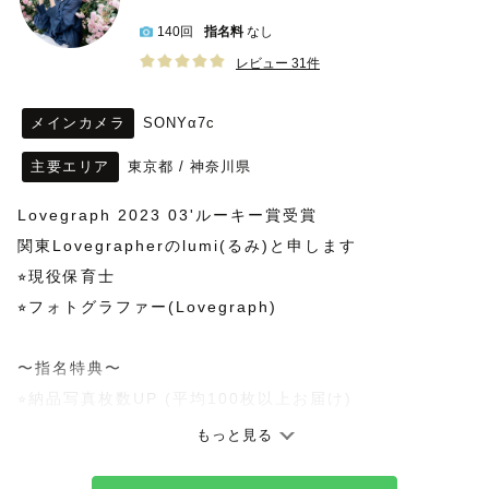
140回
指名料
なし
レビュー 31件
メインカメラ
SONYα7c
主要エリア
東京都
/
神奈川県
Lovegraph 2023 03'ルーキー賞受賞
関東Lovegrapherのlumi(るみ)と申します
⭐︎現役保育士
⭐︎フォトグラファー(Lovegraph)
〜指名特典〜
⭐︎納品写真枚数UP (平均100枚以上お届け)
⭐︎アイテムの貸し出し
もっと見る
ご相談ください