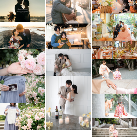
りません。
安心してリラックスできる雰囲気の中で、心地よい空気感
と距離感を大切にしています。
その人らしさが表れる瞬間を逃さず残します。
✨ 最後に
写真は未来に残る贈り物だと思っています。
特別な日も、ふとした日常も、すべてが愛おしい“記念
日”になるように。
愛が溢れる優しく美しい思い出として残していけたら嬉し
いです。
当日安心して撮影を楽しんでいただけますよう、気になる
ことなどなんでもお気軽にご相談くださいね。