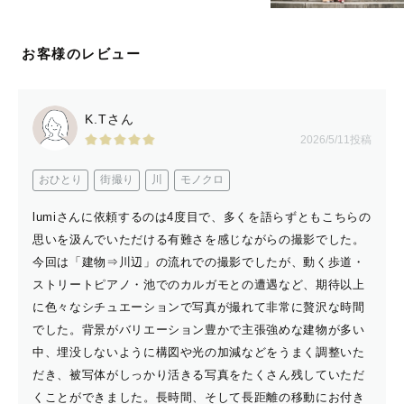
お客様のレビュー
K.Tさん
2026/5/11投稿
おひとり
街撮り
川
モノクロ
lumiさんに依頼するのは4度目で、多くを語らずともこちらの
思いを汲んでいただける有難さを感じながらの撮影でした。
今回は「建物⇒川辺」の流れでの撮影でしたが、動く歩道・
ストリートピアノ・池でのカルガモとの遭遇など、期待以上
に色々なシチュエーションで写真が撮れて非常に贅沢な時間
でした。背景がバリエーション豊かで主張強めな建物が多い
中、埋没しないように構図や光の加減などをうまく調整いた
だき、被写体がしっかり活きる写真をたくさん残していただ
くことができました。長時間、そして長距離の移動にお付き