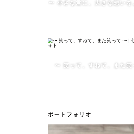
〜 小さな君に、大きな想いを
撮影が進まなかったら…
そういった不安な点もぜひ私にお伝
お時間はたっぷり！お子さまが楽し
◇撮影前に◇
事前にどういった写真をお撮りにな
〜 笑って、すねて、また笑
メールやLINEでも可能ですが、L
直接お話しいただく事でどんなカ
◇撮影スケジュールについて◇
ポートフォリオ
スケジュールにに×が付いていも、