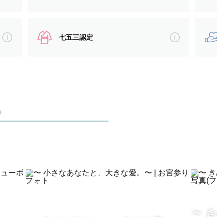
った日。
まった日。
タチで残すお手伝いをしたいと思っています。
七五三認定
瞬間やその時の思いが蘇る写真。
め
、楽しく崩した写真もとても素敵な思い出になると思
てください！
イプの人です😆
のあるお年頃。
〜 