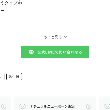
うタイプ👍
リー！
 ┈┈
もっと見る
ありがとうございます！
り
誕生日
来に大切な思い出として残るもの。
ったことが今日出来るようになった日。
ナチュラルニューボーン認定