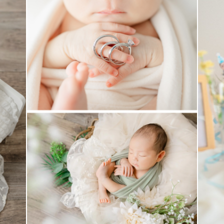
動しております。
や、那須、足利などは対応エリア外となっております
影可能かお問い合わせください！
、交通費はいただいておりません。
ご負担をいただく場合があります。
高速代、ガソリン代、駐車場代など）が￥3,000を超