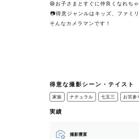
😆お子さまとすぐに仲良くなれちゃ
︎📷得意ジャンルはキッズ、ファミ
そんなカメラマンです！
┈┈┈┈┈┈┈┈┈┈┈┈ 𖤣𖥧𖥣𖡡𖥧𖤣
カメラマンページを開いてくださり
はじめまして！
得意な撮影シーン・テイスト
まーまちゃんです！
家族
ナチュラル
七五三
お宮参
実績
いつもの変わらない日常は、後の未
…小さなお子さまが、昨日出来なか
…大切な家族の晴れの日。
撮影豊富