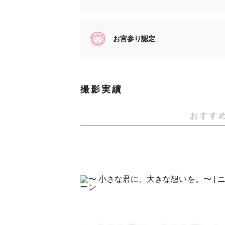
…大好きな人との愛がぎゅっと詰ま
…気づけば隣にいた人と更に絆が深
そういった思い出を写真といったカ
お宮参り認定
何気ない日常を、その一瞬を、
撮影実績
後に見返していただいた時に、その
おすす
きちんとした写真はもちろんですが
その思い出作り、ぜひお手伝いさせ
◇まーまちゃんって？◇
お子様とすぐに仲ようなれちゃうタ
小さなお子さまは、色々な物に興味