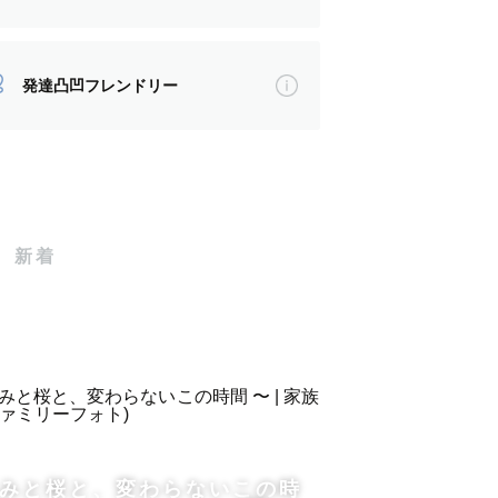
発達凸凹フレンドリー
新着
っています。
きみと桜と、変わらないこの時