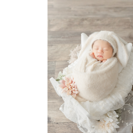
◇撮影場所◇
主に栃木県内、宇都宮市を中心に活
同じ栃木県内でも日光市の県境方面
が可能です。
一度LINE公式アカウントにて撮
⚠️交通費について
基本往復¥3,000を超えなければ
⚠️対応エリア外へは追加交通費の
ご希望の撮影地までの往復交通費（
す。