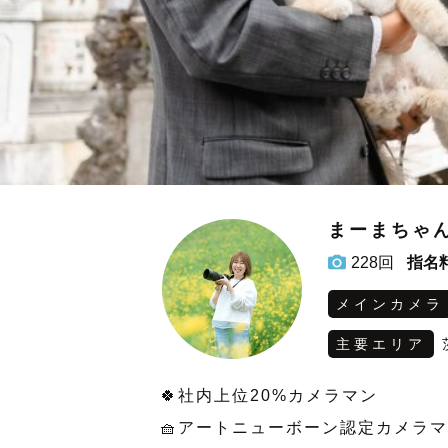
まーまちゃ
228回
指名
メインカメラ
主要エリア
🍀社内上位20%カメラマン
🧺アートニューボーン認定カメラマン‬‬