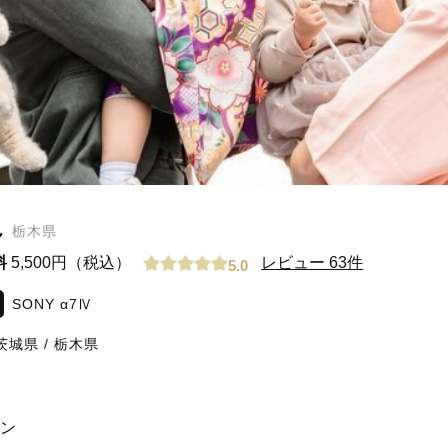
ん
栃木県
料
5,500円（税込）
レビュー 63件
5.0
SONY α7Ⅳ
茨城県
/
栃木県
‬ 