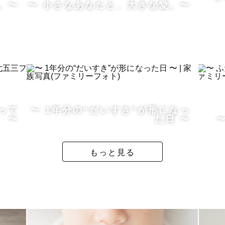
。〜
〜 小さなあなたと、大きな愛。〜
えください👍
く撮影できるようご相談しましょう！
りたいのか打ち合わせをします。
って
〜 1年分の“だいすき”が形になっ
INEビデオ通話やzoomでの打ち合わせも対応可能です。
〜
た日 〜
メラマンなのか、また撮影イメージなども伝わりやすく
もっと見る
撮影可能な場合もございますので、ぜひLINE公式アカ