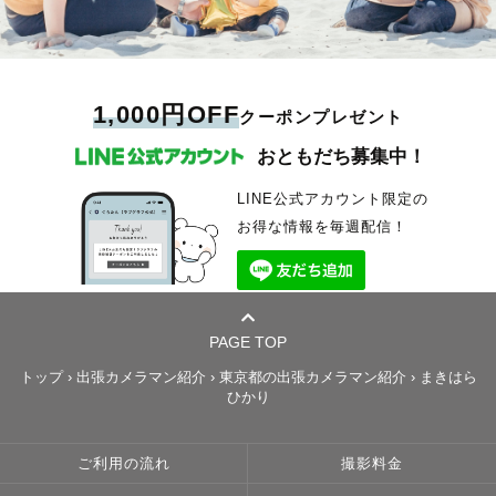
1,000円OFF
クーポンプレゼント
おともだち募集中！
LINE公式アカウント限定の
お得な情報を毎週配信！
PAGE TOP
トップ
›
出張カメラマン紹介
›
東京都の出張カメラマン紹介
›
まきはら
ひかり
ご利用の流れ
撮影料金