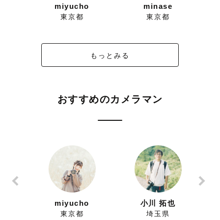
miyucho
minase
東京都
東京都
もっとみる
おすすめのカメラマン
ずにこ
miyucho
小川 拓也
県
東京都
埼玉県