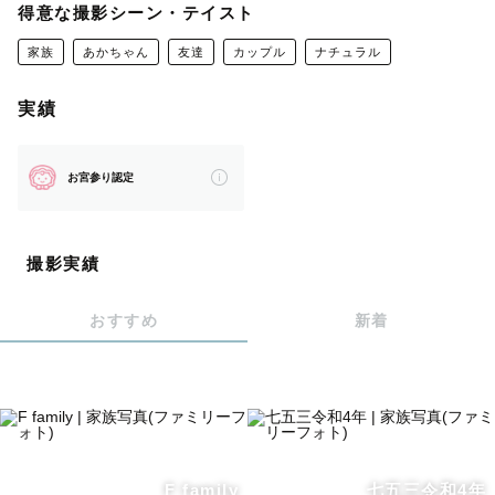
ね！これ懐かしい！と思ったことはありませんか？
得意な撮影シーン・テイスト
そんな素敵な瞬間を残すお手伝いをさせて下さい。
家族
あかちゃん
友達
カップル
ナチュラル
普段は小児科と医療的ケア児の看護師をしているので、お
実績
子様の対応も慣れています。
お宮参り認定
撮影初めてで緊張するなって方も、笑顔にする自信がある
のでお任せ下さい。
撮影実績
▷撮影地域
おすすめ
新着
東京・神奈川・千葉を中心に活動しています。
（別途交通費をいただく場合がございます）
▶︎撮影までの打ち合わせ
主にLINEでの打ち合わせになりますが、
F family
七五三令和4年