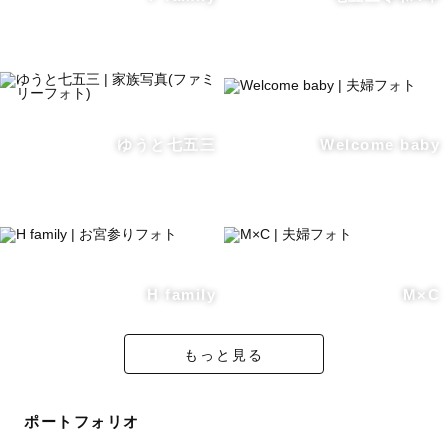
お電話やZOOMでの打ち合わせも可能です。
お気軽にご相談ください。
お会い出来るのを楽しみにしております🌷
ゆうと七五三
Welcome baby
H family
M×C
もっと見る
ポートフォリオ