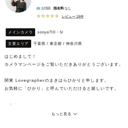
123回
指名料
なし
レビュー 18件
メインカメラ
sonyα7III・Ⅳ
主要エリア
千葉県
/
東京都
/
神奈川県
はじめまして！
カメラマンページをご覧いただきありがとうございます。
関東 Lovegrapherのまきはらひかりと申します。
お気軽に「ひかり」と呼んでいただけると嬉しいです。
▷▶︎▷
ふんわりと優しい、心温まる写真が得意です。
もっと見る
アルバムをふと開いたときに、こんな時期もあったんだ