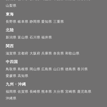
山梨県
のある青」】

東海
いい顔ができるんだ！」と自信を持っていただけるよう
長野県
岐阜県
静岡県
愛知県
三重県
限に引き出す、明るく澄んだシアン寄りの美しい青。そ
北陸
な透明感のあるレタッチが得意です。思い出の場所を広
新潟県
富山県
石川県
福井県
づくりもお任せください。

関西
滋賀県
京都府
大阪府
兵庫県
奈良県
和歌山県
中四国
 α7v

鳥取県
島根県
岡山県
広島県
山口県
徳島県
香川県
iii

愛媛県
高知県
m-70mm F2.8

九州・沖縄
mm F1.8

福岡県
佐賀県
長崎県
熊本県
大分県
宮崎県
鹿児島県
沖縄県
友人同士。
