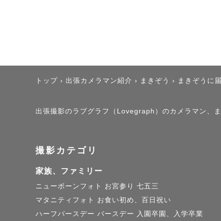
私の撮影のモットーは
テーマパークで一日
足感」を皆様にお届け
撮影中はたくさんお
トップ
›
出張カメラマン紹介
›
まきぞう
›
まきぞうに
ポーズ取っていただく
まるでテーマパーク
出張撮影のラブグラフ（Lovegraph）のカメラマン
高の笑顔」を絶対に逃
撮影カテゴリ
【おっとり×元気いっ
家族、ファミリー
普段は「おっとりし
ニューボーンフォト
お宮参り
七五三
様のテンションを自
マタニティフォト
お食い初め、百日祝い
て、たくさん褒めて、
ハーフバースデー
バースデー
入園卒園、入学卒業