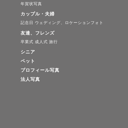
年賀状写真
【こだわりの「透明感
カップル・夫婦
「自分ってこんなに
記念日
ウェディング、ロケーションフォト
んこだわります。

友達、フレンズ
空や海の青さを最大
卒業式
成人式
旅行
幸感に包まれるよう
シニア
ンシーンのような構図
ペット
プロフィール写真
【使用機材】

法人写真
- メインカメラ: SONY
- サブカメラ: SONY α7
- レンズ: SIGMA 28m
- レンズ: SIGMA 135
カップル、ご家族、ご