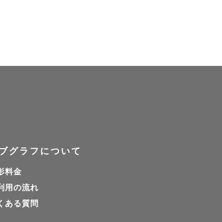
。

わったあとの「深い満
す(もちろん自分から
い「くしゃっとした最
ブグラフについて
影料金
ッチオン！ゲストの皆
利用の流れ
ます。いっぱいふざけ
くある質問