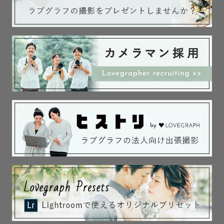
﹋﹋﹋﹋﹋﹋﹋﹋﹋﹋﹋﹋﹋﹋

👤 私について 👤

はじめまして！

関東を中心に活動している “まるめも” です🕊️

現在は横浜市に住んでいますが、出身は関西(京都府)で
す。

関西でのご依頼も承れることもございますので、お気軽に
ご相談ください︎︎ ！

˗ˋˏ　撮影得意ジャンル　ˎˊ˗
