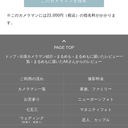
🌟スケジュール上は✖️でも、時間帯や場所によってはお受
けできることもありますので、公式LINEまでお問い合わせ
※このカメラマンには22,000円（税込）の指名料がかかりま
ください！

す。
┈┈┈┈┈┈┈┈┈ 受賞歴 ┈┈┈┈┈┈┈┈┈

PAGE TOP
   　🏆2025年度ベストクリエイティブ賞

トップ
›
出張カメラマン紹介
›
まるめも
›
まるめもに届いたレビュー一
　　   🎖️四半期アワード2024 優秀賞

覧
›
まるめもに届いたAKさんからのレビュー
　　   🎖️四半期アワード2022 新人賞

ご利用の流れ
撮影料金
【Lovegraph award ベストクリエイティブ賞】

カメラマン一覧
家族、ファミリー
独自の世界観を持ってラブグラフ全体のクリエイティブを
引き上げたことを讃える賞

お宮参り
ニューボーンフォト
七五三
マタニティフォト
ウェディング
┈┈┈┈┈┈┈┈┈┈┈┈┈┈┈┈┈┈┈┈┈┈

恋人、カップル
(前撮り、後撮り)