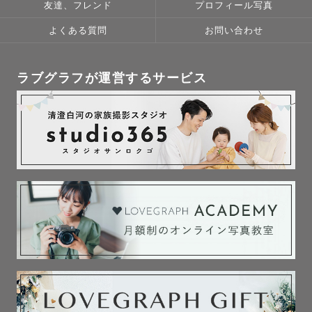
友達、フレンド
プロフィール写真
よくある質問
お問い合わせ
/   FOR  ENGLISH  SPEAKERS   /

Available in English :)

ラブグラフが運営するサービス
Hi! I'm a photographer Arisa, based in Tokyo and 
Kyoto.

Please feel free to call me “Arisa”😊

⁡

I have been to Canada to study English and work 
for a year.

So please rest assured that I can communicate in 
English without any problem✨

⁡

I'm looking forward to meeting you.

Thank you!
