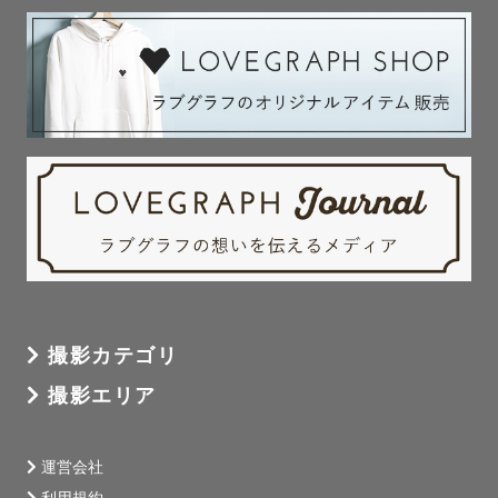
小さなお子様がいるファミリー撮影 (子供と仲良くなるの
上手ですね…!とよくゲスト様からのお声をいただきます
😌)

韓国風ウェディング (おふたりの楽しそうな雰囲気をその
まま切り取ります！)

学生（卒業式・成人式）

ペットとご一緒の撮影 (幼い頃からわんちゃんを飼ってい
ました🐶)

撮影カテゴリ
撮影エリア
また色味はフィルム風で温かい雰囲気、またはナチュラル
で優しい色を得意としております。

運営会社
ご希望の雰囲気に合わせた編集をいたしますので、イメー