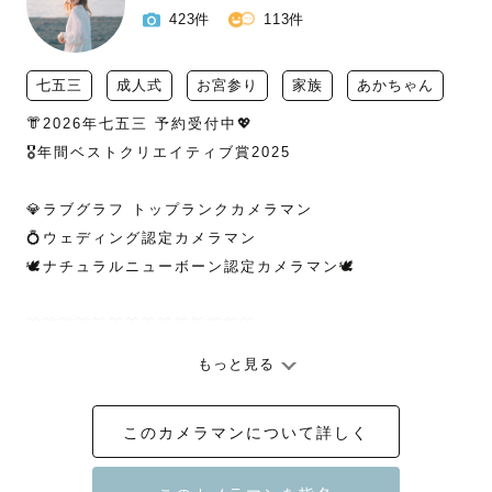
423件
113件
七五三
成人式
お宮参り
家族
あかちゃん
👘2026年七五三 予約受付中💖

🎖️年間ベストクリエイティブ賞2025

💎ラブグラフ トップランクカメラマン

💍ウェディング認定カメラマン

🕊️ナチュラルニューボーン認定カメラマン🕊️

﹋﹋﹋﹋﹋﹋﹋﹋﹋﹋﹋﹋﹋﹋

もっと見る
👘2026年 七五三予約受付中

一年で一番予約が埋まりやすいシーズンですので、気にな
このカメラマンについて詳しく
る方はお早めにご連絡ください！
