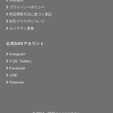
利用規約
ジがあればお伝えください𓇠

プライバシーポリシー
特定商取引法に基づく表記
˗ˋˏ　撮影について　ˎˊ˗

対応ブラウザについて
カメラマン募集
▼ 撮影当日がより楽しく、すてきな思い出となるよう事前
のヒアリングを丁寧にさせていただきます

公式SNSアカウント
「こんなポーズをしてみたい」や「当日はこれを使いた
Instagram
い！」などなど、

X (旧: Twitter)
一緒に楽しい時間を過ごす準備ができたらなぁと考えてい
Facebook
ます

LINE
Pinterest
もちろんおまかせします、という方でも大丈夫です

ご希望の雰囲気から、撮影場所や時間帯などを

ご提案させていただくことも可能です

また、ご希望がございましたらzoomを使っての事前の打ち